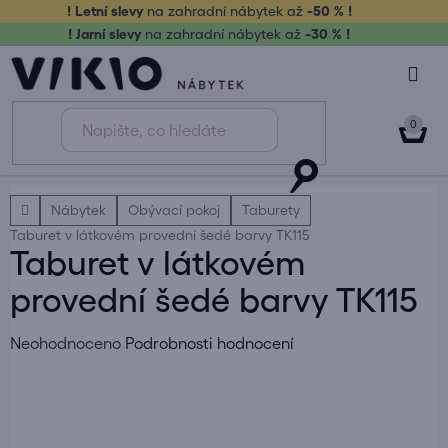
Přejít
! Letní slevy
na zahradní nábytek až
-50 % !
na
! Jarní slevy
na zahradní nábytek až
-30 % !
obsah
NÁK
KOŠ
Domů
Nábytek
Obývací pokoj
Taburety
Taburet v látkovém provední šedé barvy TK115
Taburet v látkovém
provední šedé barvy TK115
Průměrné
Neohodnoceno
Podrobnosti hodnocení
hodnocení
produktu
je