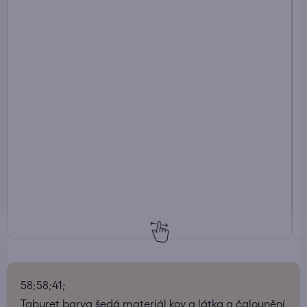
58;58;41;
Taburet barva šedá materiál kov a látka a čalounění