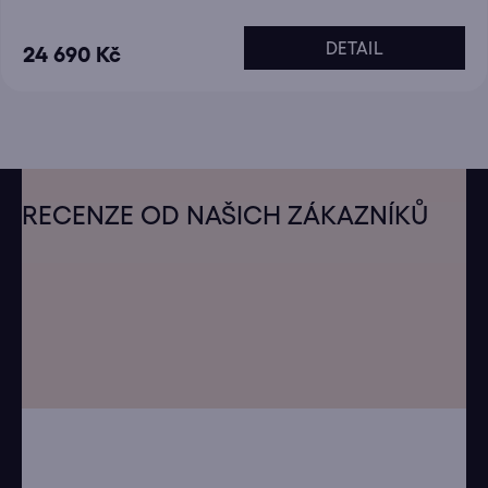
DETAIL
24 690 Kč
Z
á
RECENZE OD NAŠICH ZÁKAZNÍKŮ
p
a
t
í