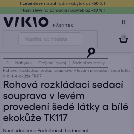
Přejít
! Letní slevy
na zahradní nábytek až
-50 % !
na
! Jarní slevy
na zahradní nábytek až
-30 % !
obsah
NÁK
KOŠ
Domů
Nábytek
Obývací pokoj
Sedací soupravy
Rohová rozkládací sedací souprava v levém provedení šedé látky
a bílé ekokůže TK117
Rohová rozkládací sedací
souprava v levém
provedení šedé látky a bílé
ekokůže TK117
Průměrné
Neohodnoceno
Podrobnosti hodnocení