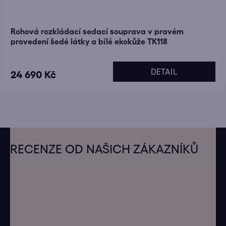
Rohová rozkládací sedací souprava v pravém
provedení šedé látky a bílé ekokůže TK118
DETAIL
24 690 Kč
Z
á
RECENZE OD NAŠICH ZÁKAZNÍKŮ
p
a
t
í