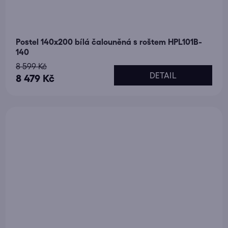
Postel 140x200 bílá čalouněná s roštem HPL101B-
140
8 599 Kč
DETAIL
8 479 Kč