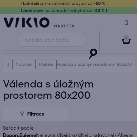
Přejít
! Letní slevy
na zahradní nábytek až
-50 % !
na
! Jarní slevy
na zahradní nábytek až
-30 % !
obsah
NÁK
KOŠ
Domů
Nábytek
Postele
Válenda s úložným prostorem 80x200
Válenda s úložným
prostorem 80x200
V
ý
p
i
Ř
Doporučujeme
Nejlevnější
Nejdražší
Nejprodávanější
Abeced