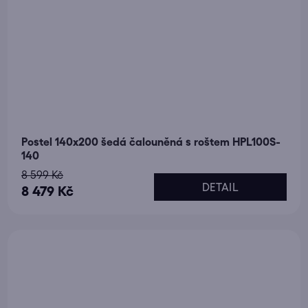
Postel 140x200 šedá čalouněná s roštem HPL100S-
140
8 599 Kč
DETAIL
8 479 Kč