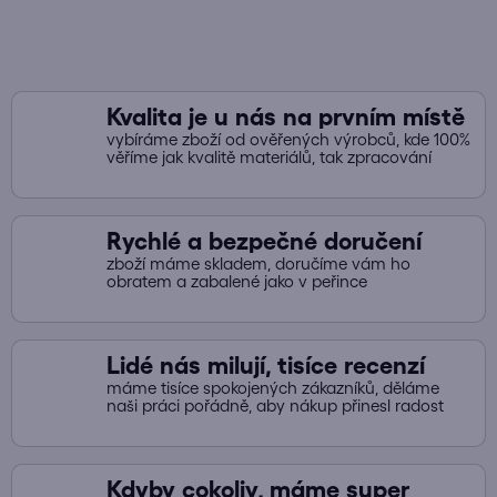
l
á
d
a
Kvalita je u nás na prvním místě
c
vybíráme zboží od ověřených výrobců, kde 100%
í
věříme jak kvalitě materiálů, tak zpracování
p
r
v
Rychlé a bezpečné doručení
k
zboží máme skladem, doručíme vám ho
y
obratem a zabalené jako v peřince
v
ý
p
Lidé nás milují, tisíce recenzí
i
máme tisíce spokojených zákazníků, děláme
s
naši práci pořádně, aby nákup přinesl radost
u
Kdyby cokoliv, máme super