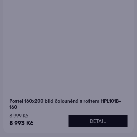
Postel 160x200 bílá čalouněná s roštem HPL101B-
160
8 999 Kč
DETAIL
8 993 Kč