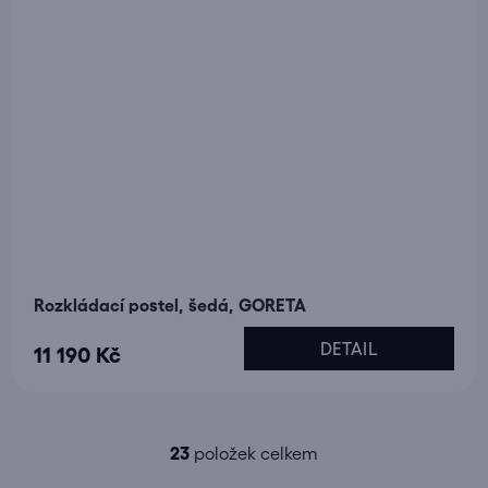
Rozkládací postel, šedá, GORETA
DETAIL
11 190 Kč
23
položek celkem
O
v