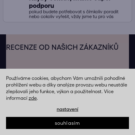
podporu
pokud budete potřebovat s čímkoliv poradit
nebo cokoliv vyřešit, vždy jsme tu pro vás
Z
á
RECENZE OD NAŠICH ZÁKAZNÍKŮ
p
a
t
í
Používáme cookies, abychom Vám umožnili pohodlné
prohlížení webu a díky analýze provozu webu neustále
zlepšovali jeho funkce, výkon a použitelnost. Více
informací
zde
.
nastavení
souhlasím
Instagram