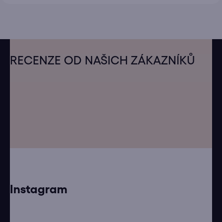
Z
á
RECENZE OD NAŠICH ZÁKAZNÍKŮ
p
a
t
í
Instagram