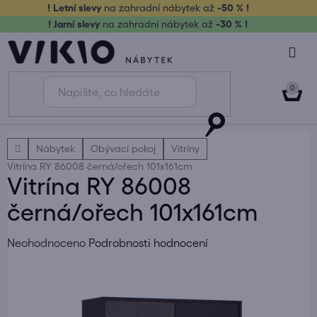
Přejít
! Letní slevy
na zahradní nábytek až
-50 % !
na
! Jarní slevy
na zahradní nábytek až
-30 % !
obsah
NÁK
KOŠ
Domů
Nábytek
Obývací pokoj
Vitríny
Vitrína RY 86008 černá/ořech 101x161cm
Vitrína RY 86008
černá/ořech 101x161cm
Průměrné
Neohodnoceno
Podrobnosti hodnocení
hodnocení
produktu
je