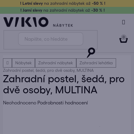
Přejít
! Letní slevy
na zahradní nábytek až
-50 % !
na
! Jarní slevy
na zahradní nábytek až
-30 % !
obsah
NÁK
KOŠ
Domů
Nábytek
Zahradní nábytek
Zahradní lehátka
Zahradní postel, šedá, pro dvě osoby, MULTINA
Zahradní postel, šedá, pro
dvě osoby, MULTINA
Průměrné
Neohodnoceno
Podrobnosti hodnocení
hodnocení
produktu
je