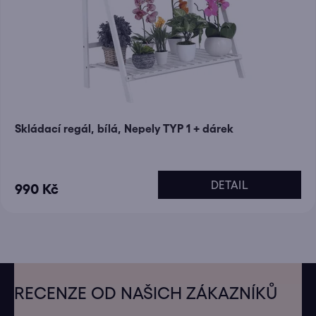
Skládací regál, bílá, Nepely TYP 1 + dárek
DETAIL
990 Kč
Z
á
RECENZE OD NAŠICH ZÁKAZNÍKŮ
p