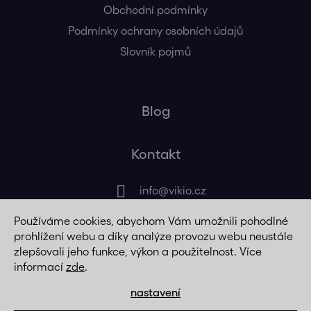
Obchodní podmínky
Podmínky ochrany osobních údajů
Slovník pojmů
Blog
Kontakt
info
@
vikio.cz
Používáme cookies, abychom Vám umožnili pohodlné
+420 725 320 508
prohlížení webu a díky analýze provozu webu neustále
zlepšovali jeho funkce, výkon a použitelnost. Více
informací
zde
.
nastavení