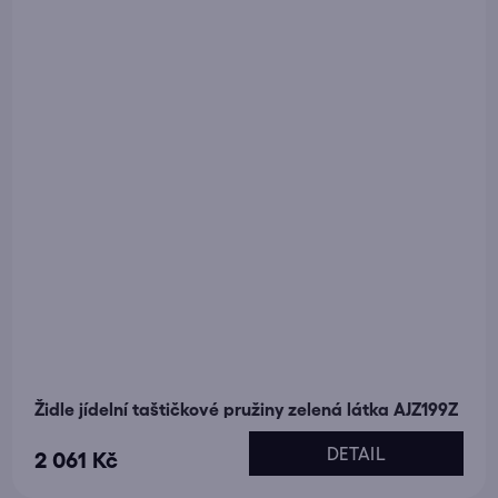
Židle jídelní taštičkové pružiny zelená látka AJZ199Z
DETAIL
2 061 Kč