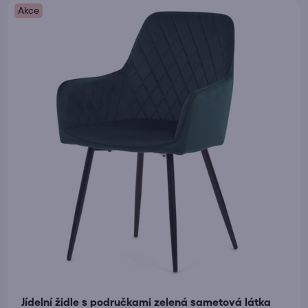
o
n
Akce
d
í
u
p
k
r
t
o
ů
d
u
k
t
ů
Jídelní židle s područkami zelená sametová látka