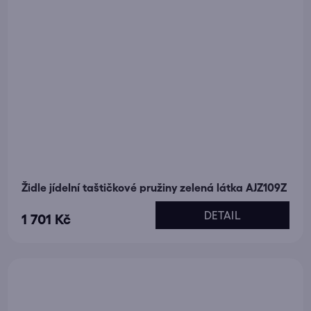
Židle jídelní taštičkové pružiny zelená látka AJZ109Z
DETAIL
1 701 Kč