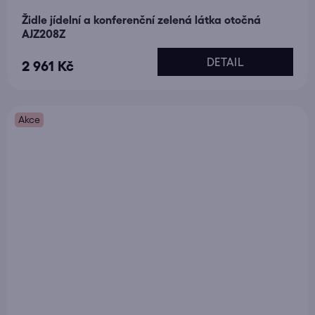
Židle jídelní a konferenční zelená látka otočná
AJZ208Z
DETAIL
2 961 Kč
Akce