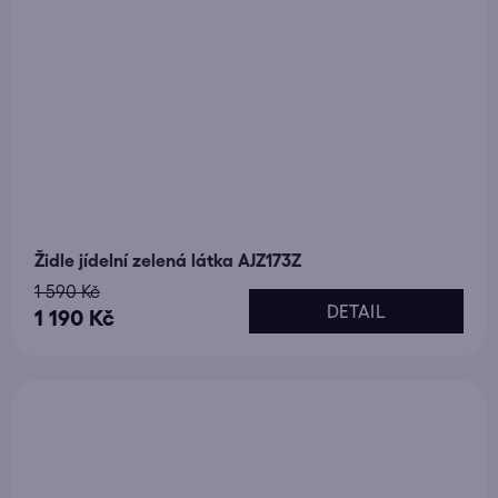
Židle jídelní zelená látka AJZ173Z
1 590 Kč
DETAIL
1 190 Kč