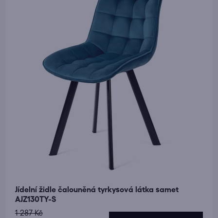
Jídelní židle čalouněná tyrkysová látka samet
AJZ130TY-S
1 287 Kč