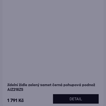
Jídelní židle zelený samet černá pohupová podnož
AJZ218ZS
DETAIL
1 791 Kč