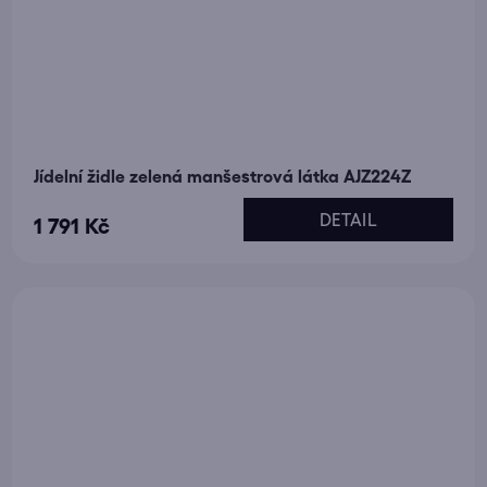
Jídelní židle zelená manšestrová látka AJZ224Z
DETAIL
1 791 Kč