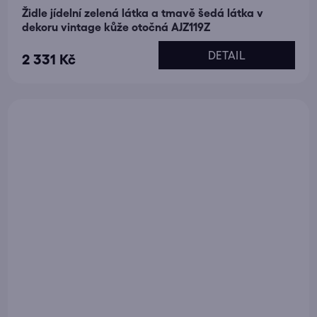
Židle jídelní zelená látka a tmavě šedá látka v
dekoru vintage kůže otočná AJZ119Z
DETAIL
2 331 Kč