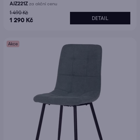
AJZ221Z
za akční cenu
1 490 Kč
DETAIL
1 290 Kč
Akce