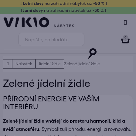
Přejít
! Letní slevy
na zahradní nábytek až
-50 % !
na
! Jarní slevy
na zahradní nábytek až
-30 % !
obsah
NÁK
KOŠ
Domů
Nábytek
Jídelní židle
Zelené jídelní židle
Zelené jídelní židle
PŘÍRODNÍ ENERGIE VE VAŠÍM
INTERIÉRU
Zelené jídelní židle vnášejí do prostoru harmonii, klid a
svěží atmosféru
. Symbolizují přírodu, energii a rovnováhu,