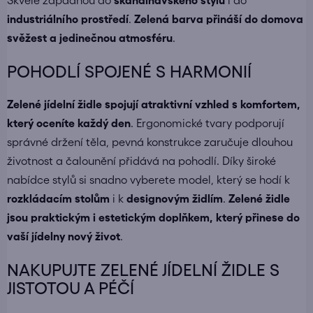
Skvěle zapadnou do
skandinávského stylu
i do
industriálního prostředí
.
Zelená barva přináší do domova
svěžest a jedinečnou atmosféru
.
POHODLÍ SPOJENÉ S HARMONIÍ
Zelené jídelní židle spojují atraktivní vzhled s komfortem,
který oceníte každý den
. Ergonomické tvary podporují
správné držení těla, pevná konstrukce zaručuje dlouhou
životnost a čalounění přidává na pohodlí. Díky široké
nabídce stylů si snadno vyberete model, který se hodí k
rozkládacím stolům
i k
designovým židlím
.
Zelené židle
jsou praktickým i estetickým doplňkem, který přinese do
vaší jídelny nový život
.
NAKUPUJTE ZELENÉ JÍDELNÍ ŽIDLE S
JISTOTOU A PÉČÍ