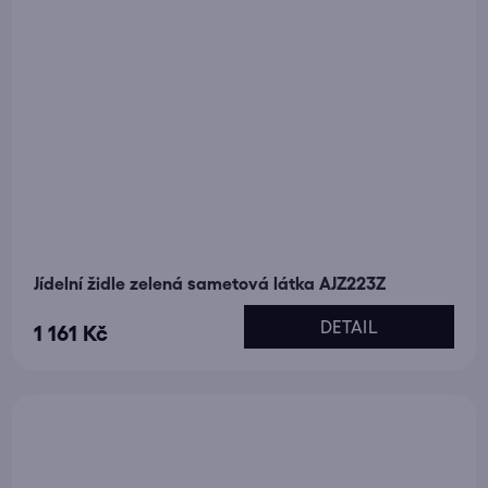
Jídelní židle zelená sametová látka AJZ223Z
DETAIL
1 161 Kč