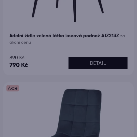
Jídelní židle zelená látka kovová podnož AJZ213Z
za
akční cenu
Průměrné
890 Kč
DETAIL
hodnocení
790 Kč
produktu
je
Akce
5,0
z
5
hvězdiček.