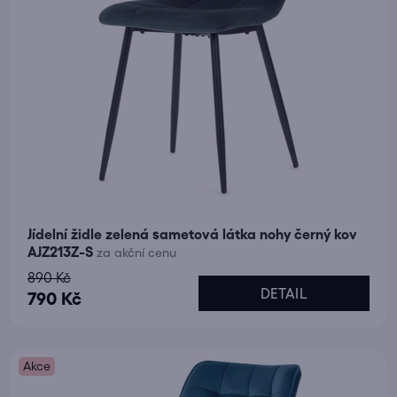
Jídelní židle zelená sametová látka nohy černý kov
AJZ213Z-S
za akční cenu
890 Kč
DETAIL
790 Kč
Akce