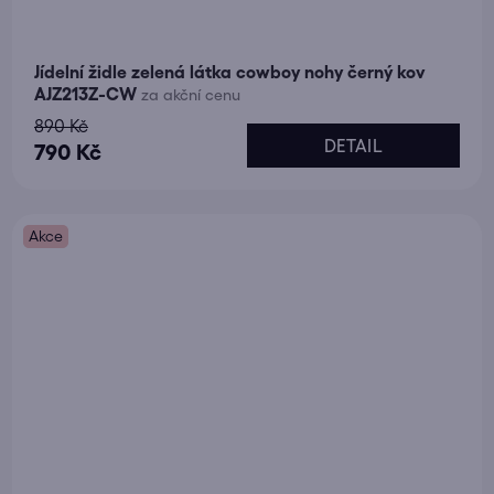
Jídelní židle zelená látka cowboy nohy černý kov
AJZ213Z-CW
za akční cenu
890 Kč
DETAIL
790 Kč
Akce