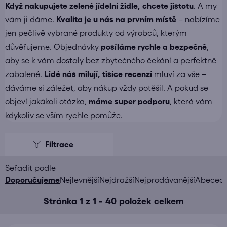
Když nakupujete
zelené jídelní židle
, chcete jistotu
. A my
vám ji dáme.
Kvalita je u nás na prvním místě
– nabízíme
jen pečlivě vybrané produkty od výrobců, kterým
důvěřujeme. Objednávky
posíláme
rychle a bezpečně
,
aby se k vám dostaly bez zbytečného čekání a perfektně
zabalené.
Lidé nás milují, tisíce recenzí
mluví za vše –
dáváme si záležet, aby nákup vždy potěšil. A pokud se
objeví jakákoli otázka,
máme super podporu
, která vám
kdykoliv se vším rychle pomůže.
V
ý
p
i
Ř
Doporučujeme
Nejlevnější
Nejdražší
Nejprodávanější
Abeced
s
a
Stránka
1
z
1
-
40
položek celkem
p
z
r
e