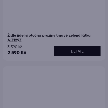
Židle jídelní otočná pružiny tmavě zelená látka
AJZ129Z
3 390 Kč
DETAIL
2 590 Kč