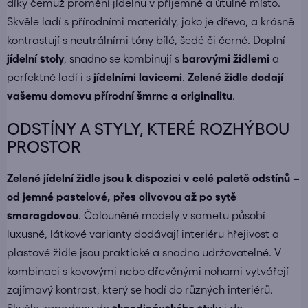
díky čemuž promění jídelnu v příjemné a útulné místo.
Skvěle ladí s přírodními materiály, jako je dřevo, a krásně
kontrastují s neutrálními tóny bílé, šedé či černé. Doplní
jídelní stoly
, snadno se kombinují s
barovými židlemi
a
perfektně ladí i s
jídelními lavicemi
.
Zelené židle dodají
vašemu domovu přírodní šmrnc a originalitu
.
ODSTÍNY A STYLY, KTERÉ ROZHÝBOU
PROSTOR
Zelené jídelní židle jsou k dispozici v celé paletě odstínů –
od jemné pastelové, přes olivovou až po sytě
smaragdovou
. Čalouněné modely v sametu působí
luxusně, látkové varianty dodávají interiéru hřejivost a
plastové židle jsou praktické a snadno udržovatelné. V
kombinaci s kovovými nebo dřevěnými nohami vytvářejí
zajímavý kontrast, který se hodí do různých interiérů.