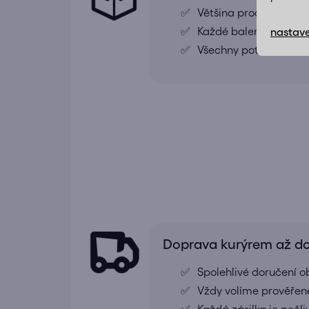
Většina produktů je
Každé balení obsahuj
nastave
Všechny potřebné díly
Doprava kurýrem až 
Spolehlivé doručení o
Vždy volíme prověřené