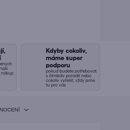
í,
Kdyby cokoliv,
í
máme super
jených
podporu
naši
pokud budete potřebovat
y nákup
s čímkoliv poradit nebo
cokoliv vyřešit, vždy jsme
tu pro vás
NOCENÍ