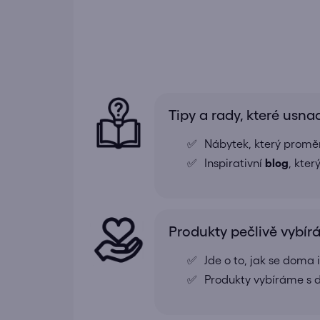
Tipy a rady, které usna
Nábytek, který proměn
Inspirativní
blog
, kte
Produkty pečlivě vybí
Jde o to, jak se doma
Produkty vybíráme s d