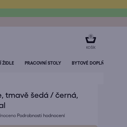
NÁKUPNÍ
KOŠÍK
 ŽIDLE
PRACOVNÍ STOLY
BYTOVÉ DOPLŇKY
SL
e, tmavě šedá / černá,
al
né
dnoceno
Podrobnosti hodnocení
ení