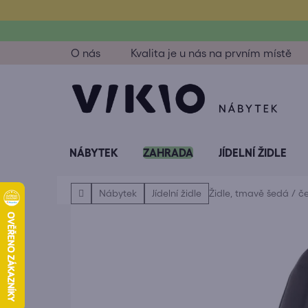
Přejít
na
obsah
O nás
Kvalita je u nás na prvním místě
NÁBYTEK
ZAHRADA
JÍDELNÍ ŽIDLE
Domů
Nábytek
Jídelní židle
Židle, tmavě šedá / č