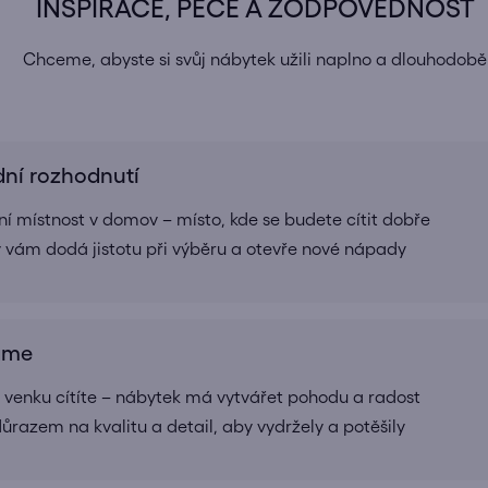
INSPIRACE, PÉČE A ZODPOVĚDNOST
Chceme, abyste si svůj nábytek užili naplno a dlouhodobě
dní rozhodnutí
í místnost v domov – místo, kde se budete cítit dobře
rý vám dodá jistotu při výběru a otevře nové nápady
ráme
 i venku cítíte – nábytek má vytvářet pohodu a radost
ůrazem na kvalitu a detail, aby vydržely a potěšily