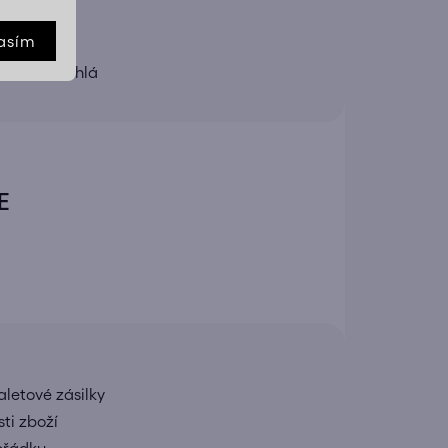
asím
rokem
uchá a rychlá
E
letové zásilky
ti zboží