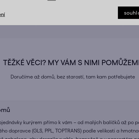
 dodávána v demontovaném stavu
souhl
e přehledný montážní návod srozumitelně popsaný krok za k
ní
 a komponenty jsou součástí balení, aby byla montáž jednod
TĚŽKÉ VĚCI? MY VÁM S NIMI POMŮŽEM
Doručíme až domů, bez starostí, tam kam potřebujete
domů
bjednávky kurýrem přímo k vám – od malých balíčků až po pa
ho dopravce (GLS, PPL, TOPTRANS) podle velikosti a hmotnos