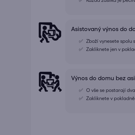
Každá zásilka je pečl
Asistovaný výnos do 
Zboží vynesete spolu s
Zakliknete jen v pokl
Výnos do domu bez as
O vše se postarají dv
Zakliknete v pokladně