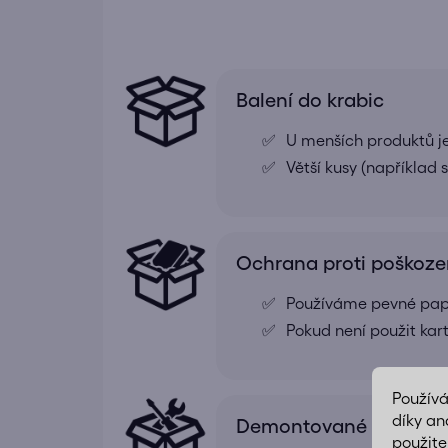
Balení do krabic
U menších produktů j
Větší kusy (například
Ochrana proti poškoze
Používáme pevné papír
Pokud není použit kar
Použív
díky an
Demontované pro snad
použite