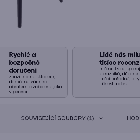
Rychlé a
Lidé nás miluj
bezpečné
tisíce recenz
máme tisíce spoko
doručení
zákazníků, děláme 
zboží máme skladem,
práci pořádně, ab
doručíme vám ho
přinesl radost
obratem a zabalené jako
v peřince
SOUVISEJÍCÍ SOUBORY (1)
HOD