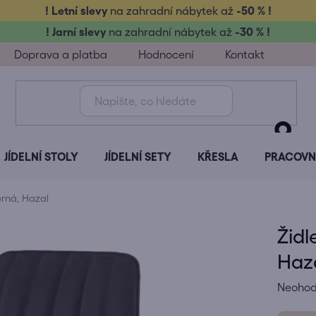
! Letní slevy
na zahradní nábytek až
-50 % !
! Jarní slevy
na zahradní nábytek až
-30 % !
Doprava a platba
Hodnocení
Kontakt
JÍDELNÍ STOLY
JÍDELNÍ SETY
KŘESLA
PRACOVNÍ
erná, Hazal
Židl
Haz
Průměr
Neoho
hodnoc