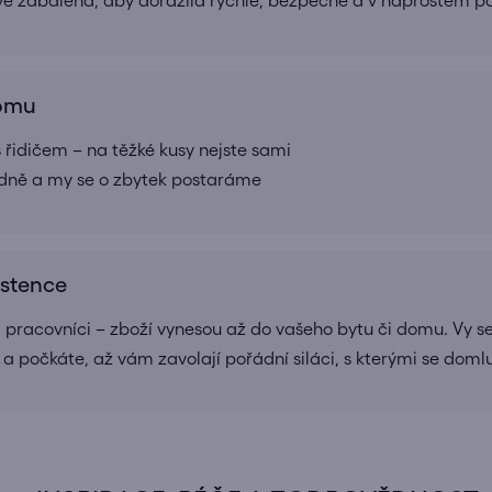
ivě zabalena, aby dorazila rychle, bezpečně a v naprostém 
domu
 řidičem – na těžké kusy nejste sami
adně a my se o zbytek postaráme
istence
a pracovníci – zboží vynesou až do vašeho bytu či domu. Vy se
 a počkáte, až vám zavolají pořádní siláci, s kterými se doml