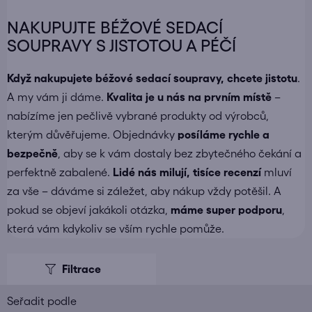
NAKUPUJTE BÉŽOVÉ SEDACÍ
SOUPRAVY S JISTOTOU A PÉČÍ
Když nakupujete
béžové sedací soupravy
, chcete jistotu
.
A my vám ji dáme.
Kvalita je u nás na prvním místě
–
nabízíme jen pečlivě vybrané produkty od výrobců,
kterým důvěřujeme. Objednávky
posíláme
rychle a
bezpečně
, aby se k vám dostaly bez zbytečného čekání a
perfektně zabalené.
Lidé nás milují, tisíce recenzí
mluví
za vše – dáváme si záležet, aby nákup vždy potěšil. A
pokud se objeví jakákoli otázka,
máme super podporu
,
která vám kdykoliv se vším rychle pomůže.
V
ý
p