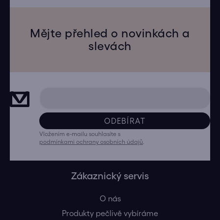
Mějte přehled o novinkách a
slevách
ODEBÍRAT
Vložením e-mailu souhlasíte s
podmínkami ochrany osobních údajů
.
Zákaznický servis
O nás
Produkty pečlivě vybíráme