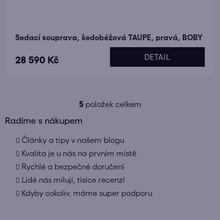
Sedací souprava, šedobéžová TAUPE, pravá, BOBY
DETAIL
28 590 Kč
5
položek celkem
O
v
Radíme s nákupem
l
Články a tipy v našem blogu
á
d
Kvalita je u nás na prvním místě
a
Rychlé a bezpečné doručení
c
Lidé nás milují, tisíce recenzí
í
Kdyby cokoliv, máme super podporu
p
r
v