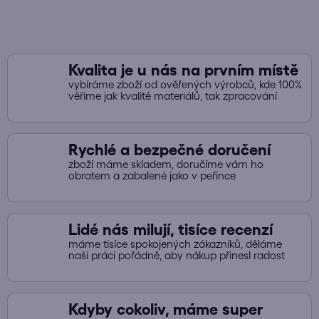
k
y
v
ý
Kvalita je u nás na prvním místě
p
vybíráme zboží od ověřených výrobců, kde 100%
i
věříme jak kvalitě materiálů, tak zpracování
s
u
Rychlé a bezpečné doručení
zboží máme skladem, doručíme vám ho
obratem a zabalené jako v peřince
Lidé nás milují, tisíce recenzí
máme tisíce spokojených zákazníků, děláme
naši práci pořádně, aby nákup přinesl radost
Kdyby cokoliv, máme super