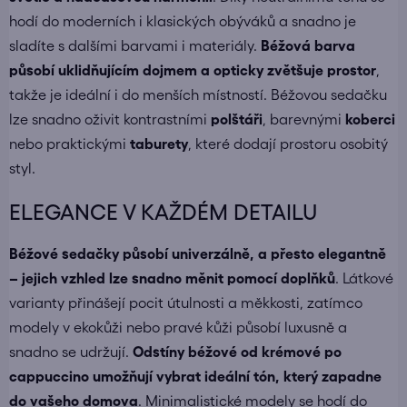
hodí do moderních i klasických obýváků a snadno je
sladíte s dalšími barvami i materiály.
Béžová barva
působí uklidňujícím dojmem a opticky zvětšuje prostor
,
takže je ideální i do menších místností. Béžovou sedačku
lze snadno oživit kontrastními
polštáři
, barevnými
koberci
nebo praktickými
taburety
, které dodají prostoru osobitý
styl.
ELEGANCE V KAŽDÉM DETAILU
Béžové sedačky působí univerzálně, a přesto elegantně
– jejich vzhled lze snadno měnit pomocí doplňků
. Látkové
varianty přinášejí pocit útulnosti a měkkosti, zatímco
modely v ekokůži nebo pravé kůži působí luxusně a
snadno se udržují.
Odstíny béžové od krémové po
cappuccino umožňují vybrat ideální tón, který zapadne
do vašeho domova
. Minimalistické modely se hodí do