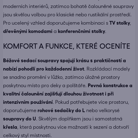
moderních interiérů, zatímco bohatě čalouněné soupravy
jsou skvělou volbou pro klasické nebo rustikální prostředí.
Pro ucelený vzhled doporučujeme kombinaci s
TV stolky
,
dřevěnými komodami
a
konferenčními stolky
.
KOMFORT A FUNKCE, KTERÉ OCENÍTE
Béžové sedací soupravy spojují krásu s praktičností a
nabízí pohodlí pro každodenní život
. Rozkládací modely
se snadno promění v lůžko, zatímco úložné prostory
poskytnou místo pro deky a polštáře.
Pevná konstrukce a
kvalitní čalounění zajišťují dlouhou životnost i při
intenzivním používání
. Pokud potřebujete více prostoru,
doporučujeme
rohové sedačky do L
nebo velkorysé
soupravy do U
. Skvělým doplňkem jsou i samostatná
křesla
, která poskytnou více možností k sezení a dotvoří
celkový styl místnosti.