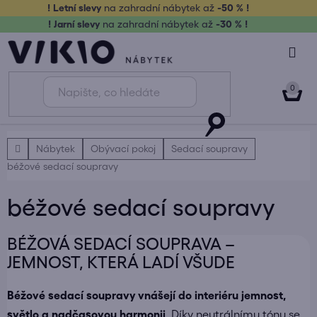
Přejít
! Letní slevy
na zahradní nábytek až
-50 % !
na
! Jarní slevy
na zahradní nábytek až
-30 % !
obsah
NÁK
KOŠ
Domů
Nábytek
Obývací pokoj
Sedací soupravy
béžové sedací soupravy
béžové sedací soupravy
BÉŽOVÁ SEDACÍ SOUPRAVA –
JEMNOST, KTERÁ LADÍ VŠUDE
Béžové sedací soupravy vnášejí do interiéru jemnost,
světlo a nadčasovou harmonii
. Díky neutrálnímu tónu se