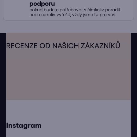
podporu
pokud budete potřebovat s čímkoliv poradit
nebo cokoliv vyřešit, vždy jsme tu pro vás
Z
á
RECENZE OD NAŠICH ZÁKAZNÍKŮ
p
a
t
í
Instagram