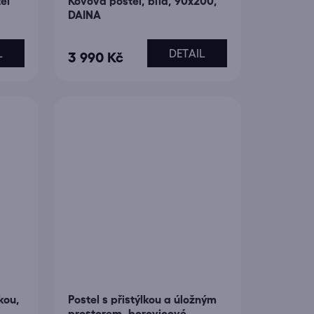
el
Kovová postel, bílá, 90x200,
DAINA
L
DETAIL
3 990 Kč
kou,
Postel s přistýlkou a úložným
prostorem, borovicové