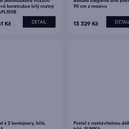
el jednolůžková 90x200
Belluno Elegante bílá post
ů
vá konstrukce bílý matný
90 cm z masivu
APL100B
DETAIL
DETAI
41 Kč
13 329 Kč
l s 2 kontejnery, bílá,
Postel s nastavitelnou dél
IA
bílá, EUNIKA