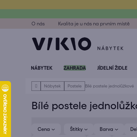
Přejít
na
obsah
O nás
Kvalita je u nás na prvním místě
NÁBYTEK
ZAHRADA
JÍDELNÍ ŽIDLE
Domů
Nábytek
Postele
Bílé postele jednolůžkové
Bílé postele jednolůž
V
ý
Cena
Barva
De
p