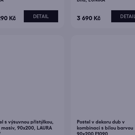
DETAIL
DETAI
290 Kč
3 690 Kč
el s výsuvnou přistýlkou,
Postel v dekoru dub v
, masiv, 90x200, LAURA
kombinaci s bílou barvou
W
90x200 F1090