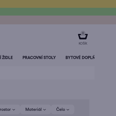
NÁKUPNÍ
KOŠÍK
 ŽIDLE
PRACOVNÍ STOLY
BYTOVÉ DOPLŇKY
SL
rostor
Materiál
Čelo