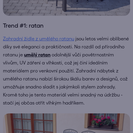
Trend #1: ratan
Zahradní židle z umělého ratanu
jsou letos velmi oblíbené
díky své eleganci a praktičnosti. Na rozdíl od přírodního
ratanu je
umělý ratan
odolnější vůči povětrnostním
vlivům, UV záření a vlhkosti, což jej činí ideálním
materiálem pro venkovní použití. Zahradní nábytek z
umělého ratanu nabízí širokou škálu barev a designů, což
umožňuje snadno sladit s jakýmkoli stylem zahrady.
Kromě toho je tento materiál velmi snadný na údržbu -
stačí jej občas otřít vlhkým hadříkem.