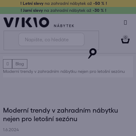
Přejít
! Letní slevy
na zahradní nábytek až
-50 % !
na
! Jarní slevy
na zahradní nábytek až
-30 % !
obsah
NÁK
KOŠ
Domů
Blog
Moderní trendy v zahradním nábytku nejen pro letošní sezónu
Moderní trendy v zahradním nábytku
nejen pro letošní sezónu
1.6.2024