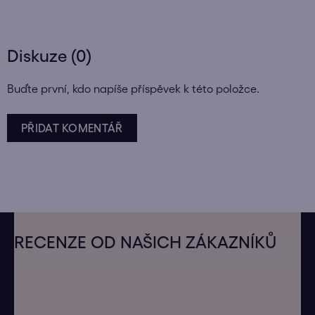
Diskuze (0)
Buďte první, kdo napíše příspěvek k této položce.
PŘIDAT KOMENTÁŘ
Z
á
RECENZE OD NAŠICH ZÁKAZNÍKŮ
p
a
t
í