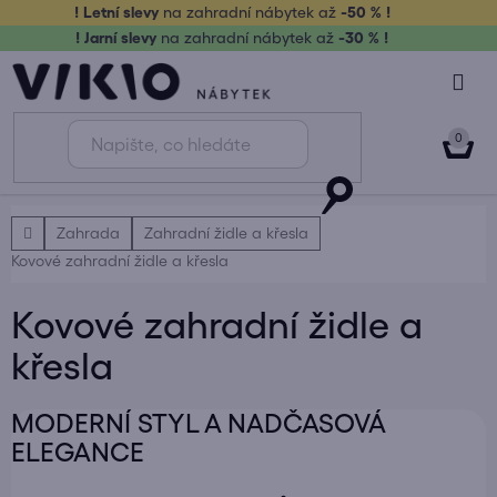
Přejít
! Letní slevy
na zahradní nábytek až
-50 % !
na
! Jarní slevy
na zahradní nábytek až
-30 % !
obsah
NÁK
KOŠ
Domů
Zahrada
Zahradní židle a křesla
Kovové zahradní židle a křesla
Kovové zahradní židle a
křesla
MODERNÍ STYL A NADČASOVÁ
ELEGANCE