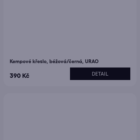
Kempové křeslo, béžová/černá, URAO
DETAIL
390 Kč