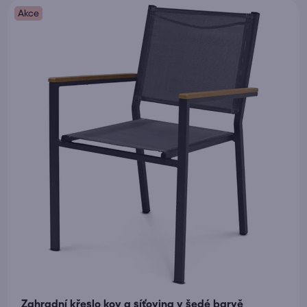
Akce
5,0
z
5
hvězdiček.
Zahradní křeslo kov a síťovina v šedé barvě