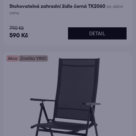
Stohovatelná zahradní židle černá TK2060
za akční
cenu
Průměrné
790 Kč
DETAIL
hodnocení
590 Kč
produktu
je
Akce
5,0
Značka VIKIO
z
5
hvězdiček.