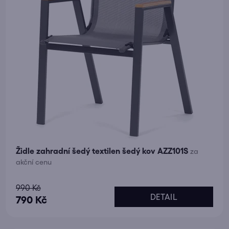
Židle zahradní šedý textilen šedý kov AZZ101S
za
akční cenu
Průměrné
990 Kč
DETAIL
hodnocení
790 Kč
produktu
je