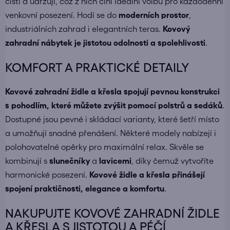
čistí a udržují, což z nich činí ideální volbu pro každodenní
venkovní posezení. Hodí se do
moderních prostor
,
industriálních zahrad i elegantních teras.
Kovový
zahradní nábytek je jistotou odolnosti a spolehlivosti
.
KOMFORT A PRAKTICKÉ DETAILY
Kovové zahradní židle a křesla spojují pevnou konstrukci
s pohodlím, které můžete zvýšit pomocí polstrů a sedáků
.
Dostupné jsou pevné i skládací varianty, které šetří místo
a umožňují snadné přenášení. Některé modely nabízejí i
polohovatelné opěrky pro maximální relax. Skvěle se
kombinují s
slunečníky
a
lavicemi
, díky čemuž vytvoříte
harmonické posezení.
Kovové židle a křesla přinášejí
spojení praktičnosti, elegance a komfortu
.
NAKUPUJTE KOVOVÉ ZAHRADNÍ ŽIDLE
A KŘESLA S JISTOTOU A PÉČÍ