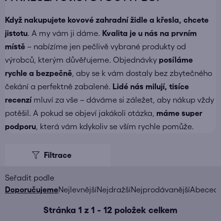
Když nakupujete
kovové zahradní židle a křesla
, chcete
jistotu
. A my vám ji dáme.
Kvalita je u nás na prvním
místě
– nabízíme jen pečlivě vybrané produkty od
výrobců, kterým důvěřujeme. Objednávky
posíláme
rychle a bezpečně
, aby se k vám dostaly bez zbytečného
čekání a perfektně zabalené.
Lidé nás milují, tisíce
recenzí
mluví za vše – dáváme si záležet, aby nákup vždy
potěšil. A pokud se objeví jakákoli otázka,
máme super
podporu
, která vám kdykoliv se vším rychle pomůže.
V
ý
p
i
Ř
Doporučujeme
Nejlevnější
Nejdražší
Nejprodávanější
Abeced
s
a
Stránka
1
z
1
-
12
položek celkem
p
z