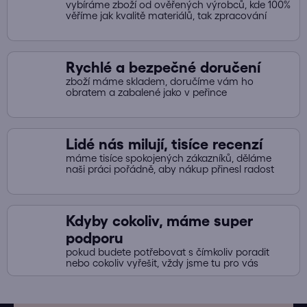
vybíráme zboží od ověřených výrobců, kde 100%
i
věříme jak kvalitě materiálů, tak zpracování
s
u
Rychlé a bezpečné doručení
zboží máme skladem, doručíme vám ho
obratem a zabalené jako v peřince
Lidé nás milují, tisíce recenzí
máme tisíce spokojených zákazníků, děláme
naši práci pořádně, aby nákup přinesl radost
Kdyby cokoliv, máme super
podporu
pokud budete potřebovat s čímkoliv poradit
nebo cokoliv vyřešit, vždy jsme tu pro vás