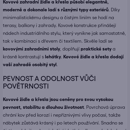
Kovové zahradní židle a křesla působí elegantně,
moderně a dokonale ladí s různými typy exteriérů
. Díky
minimalistickému designu a čistým liniím se hodí na
terasy, balkony i zahrady. Kovové konstrukce přinášejí
nádech industriálního stylu, který vynikne jak samostatně,
tak v kombinaci s dřevem či textilem. Skvěle ladí se
kovovými zahradními stoly
, doplňují
praktické sety
a
krásně kontrastují s
lehátky
.
Kovové židle a křesla dodají
vaší zahradě osobitý styl
.
PEVNOST A ODOLNOST VŮČI
POVĚTRNOSTI
Kovové židle a křesla jsou ceněny pro svou vysokou
pevnost, stabilitu a dlouhou životnost
. Povrchová úprava
chrání kov před korozí i nepříznivými vlivy počasí, takže
nábytek zůstává krásný i po letech používání. Snadno se