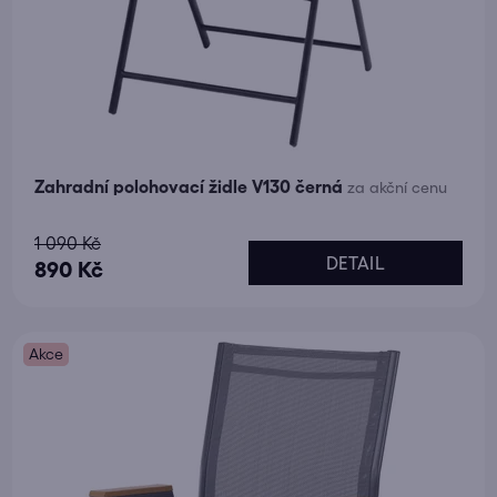
Zahradní polohovací židle V130 černá
za akční cenu
Průměrné
1 090 Kč
DETAIL
hodnocení
890 Kč
produktu
je
Akce
5,0
z
5
hvězdiček.