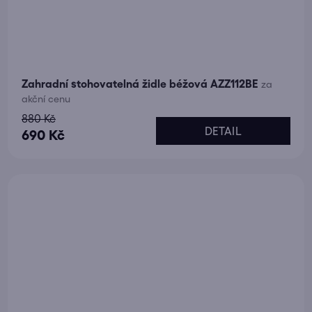
Zahradní stohovatelná židle béžová AZZ112BE
za
akční cenu
880 Kč
DETAIL
690 Kč