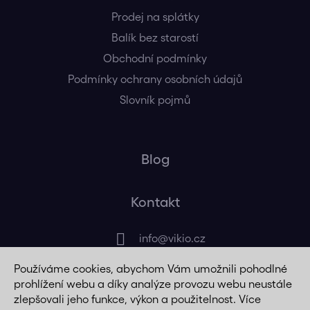
Prodej na splátky
Balík bez starostí
Obchodní podmínky
Podmínky ochrany osobních údajů
Slovník pojmů
Blog
Kontakt
info
@
vikio.cz
Používáme cookies, abychom Vám umožnili pohodlné
+420 725 320 508
prohlížení webu a díky analýze provozu webu neustále
zlepšovali jeho funkce, výkon a použitelnost. Více