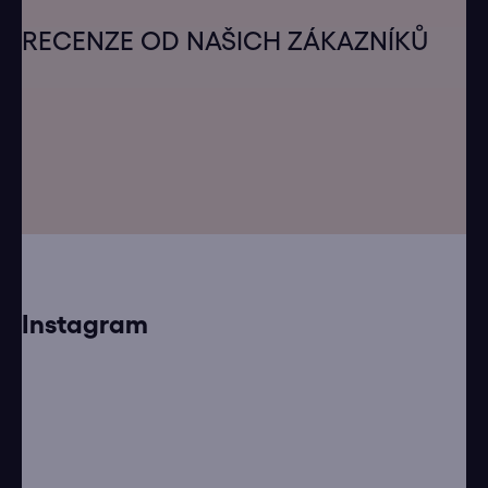
Z
á
RECENZE OD NAŠICH ZÁKAZNÍKŮ
p
a
t
í
Instagram