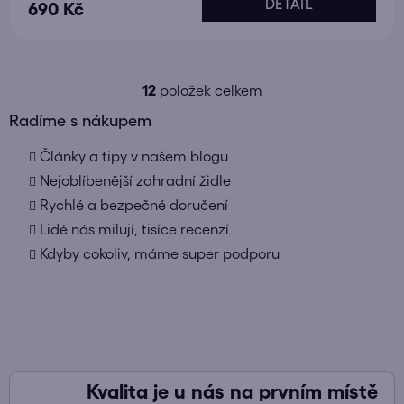
DETAIL
690 Kč
12
položek celkem
O
v
Radíme s nákupem
l
Články a tipy v našem blogu
á
d
Nejoblíbenější zahradní židle
a
Rychlé a bezpečné doručení
c
Lidé nás milují, tisíce recenzí
í
Kdyby cokoliv, máme super podporu
p
r
v
k
y
v
ý
Kvalita je u nás na prvním místě
p