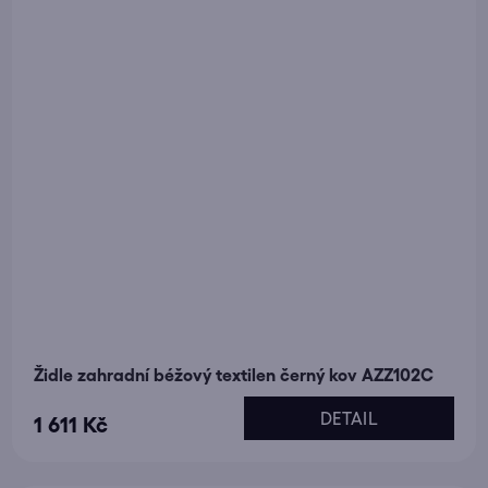
Židle zahradní béžový textilen černý kov AZZ102C
DETAIL
1 611 Kč