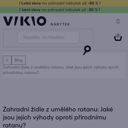
Přejít
! Letní slevy
na zahradní nábytek až
-50 % !
na
! Jarní slevy
na zahradní nábytek až
-30 % !
obsah
NÁK
KOŠ
Domů
Blog
Zahradní židle z umělého ratanu: Jaké jsou jejich výhody oproti
přírodnímu ratanu?
Zahradní židle z umělého ratanu: Jaké
jsou jejich výhody oproti přírodnímu
ratanu?