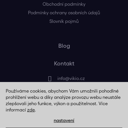
Obchodní podmínky
Podmínky ochrany osobních údajů
Slovník pojmů
Blog
Kontakt
info
@
vikio.cz
Používáme cookies, abychom Vám umožnili pohodlné
+420 725 320 508
prohlížení webu a díky analýze provozu webu neustále
zlepšovali jeho funkce, výkon a použitelnost. Více
informací
zde
.
nastavení