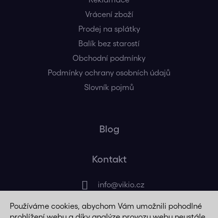
Vrácení zboží
Prodej na splátky
Balík bez starostí
Obchodní podmínky
Podmínky ochrany osobních údajů
Slovník pojmů
Blog
Kontakt
info
@
vikio.cz
Používáme cookies, abychom Vám umožnili pohodlné
+420 725 320 508
prohlížení webu a díky analýze provozu webu neustále