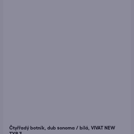
Čtyřřadý botník, dub sonoma / bílá, VIVAT NEW
TYP 3