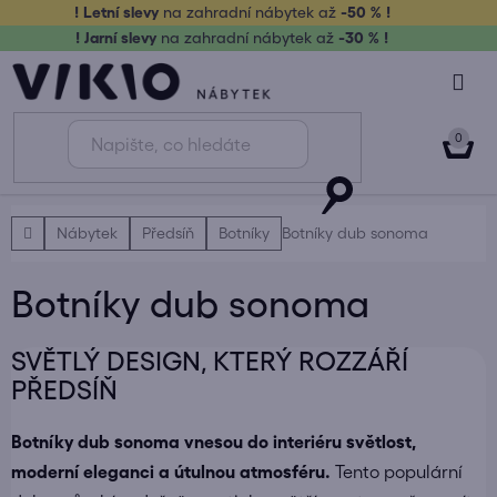
Přejít
! Letní slevy
na zahradní nábytek až
-50 % !
na
! Jarní slevy
na zahradní nábytek až
-30 % !
obsah
NÁK
KOŠ
Domů
Nábytek
Předsíň
Botníky
Botníky dub sonoma
Botníky dub sonoma
SVĚTLÝ DESIGN, KTERÝ ROZZÁŘÍ
PŘEDSÍŇ
Botníky dub sonoma vnesou do interiéru světlost,
moderní eleganci a útulnou atmosféru.
Tento populární