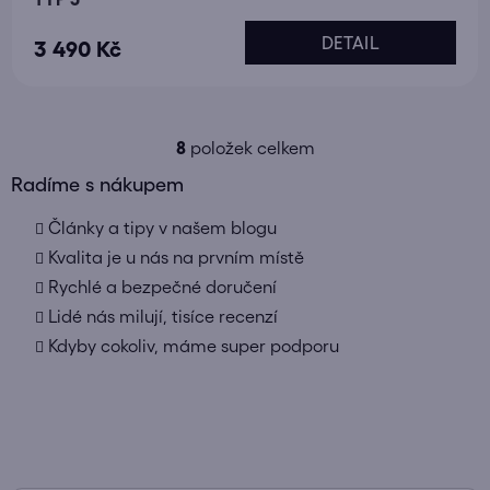
DETAIL
3 490 Kč
8
položek celkem
O
v
Radíme s nákupem
l
Články a tipy v našem blogu
á
d
Kvalita je u nás na prvním místě
a
Rychlé a bezpečné doručení
c
Lidé nás milují, tisíce recenzí
í
Kdyby cokoliv, máme super podporu
p
r
v
k
y
v