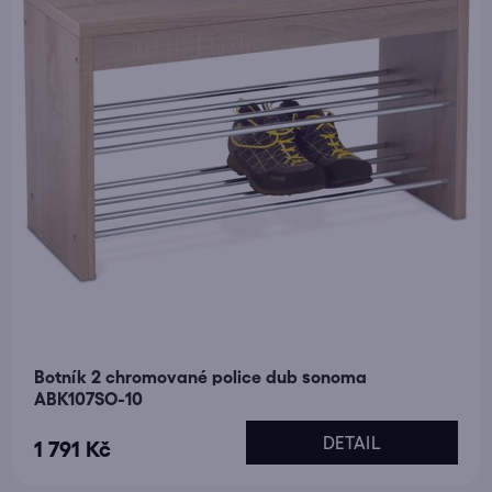
Botník 2 chromované police dub sonoma
ABK107SO-10
DETAIL
1 791 Kč