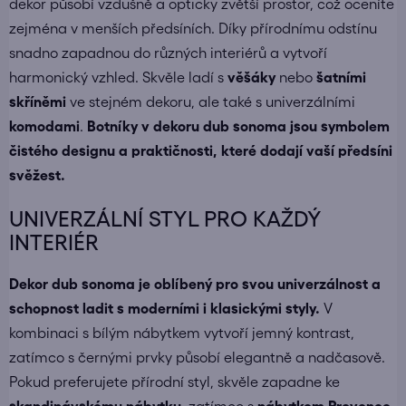
dekor působí vzdušně a opticky zvětší prostor, což oceníte
zejména v menších předsíních. Díky přírodnímu odstínu
snadno zapadnou do různých interiérů a vytvoří
harmonický vzhled. Skvěle ladí s
věšáky
nebo
šatními
skříněmi
ve stejném dekoru, ale také s univerzálními
komodami
.
Botníky v dekoru dub sonoma jsou symbolem
čistého designu a praktičnosti, které dodají vaší předsíni
svěžest.
UNIVERZÁLNÍ STYL PRO KAŽDÝ
INTERIÉR
Dekor dub sonoma je oblíbený pro svou univerzálnost a
schopnost ladit s moderními i klasickými styly.
V
kombinaci s bílým nábytkem vytvoří jemný kontrast,
zatímco s černými prvky působí elegantně a nadčasově.
Pokud preferujete přírodní styl, skvěle zapadne ke