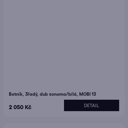
Botník, 3řadý, dub sonoma/bílá, MOBI 13
DETAIL
2 050 Kč