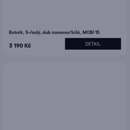
Botník, 5-řadý, dub sonoma/bílá, MOBI 15
DETAIL
3 190 Kč