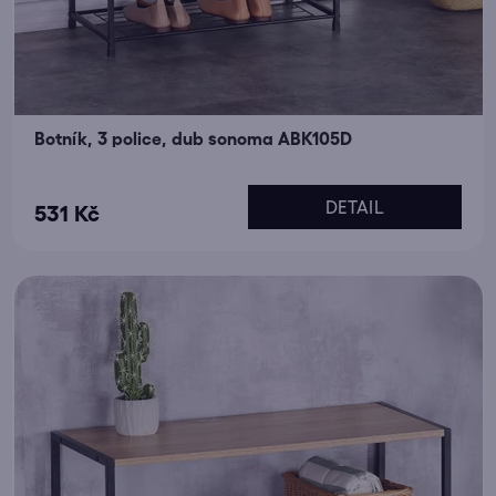
Botník, 3 police, dub sonoma ABK105D
Průměrné
DETAIL
531 Kč
hodnocení
produktu
je
5,0
z
5
hvězdiček.