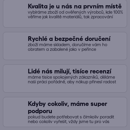
ý
Kvalita je u nás na prvním místě
p
vybíráme zboží od ověřených výrobců, kde 100%
i
věříme jak kvalitě materiálů, tak zpracování
s
u
Rychlé a bezpečné doručení
zboží máme skladem, doručíme vám ho
obratem a zabalené jako v peřince
Lidé nás milují, tisíce recenzí
máme tisíce spokojených zákazníků, děláme
naši práci pořádně, aby nákup přinesl radost
Kdyby cokoliv, máme super
podporu
pokud budete potřebovat s čímkoliv poradit
nebo cokoliv vyřešit, vždy jsme tu pro vás