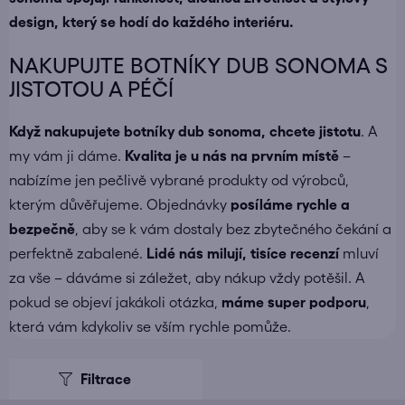
design, který se hodí do každého interiéru.
NAKUPUJTE BOTNÍKY DUB SONOMA S
JISTOTOU A PÉČÍ
Když nakupujete
botníky dub sonoma
, chcete jistotu
. A
my vám ji dáme.
Kvalita je u nás na prvním místě
–
nabízíme jen pečlivě vybrané produkty od výrobců,
kterým důvěřujeme. Objednávky
posíláme
rychle a
bezpečně
, aby se k vám dostaly bez zbytečného čekání a
perfektně zabalené.
Lidé nás milují, tisíce recenzí
mluví
za vše – dáváme si záležet, aby nákup vždy potěšil. A
pokud se objeví jakákoli otázka,
máme super podporu
,
která vám kdykoliv se vším rychle pomůže.
V
ý