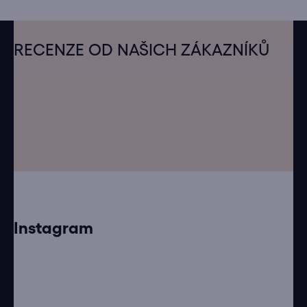
Z
á
RECENZE OD NAŠICH ZÁKAZNÍKŮ
p
a
t
í
Instagram