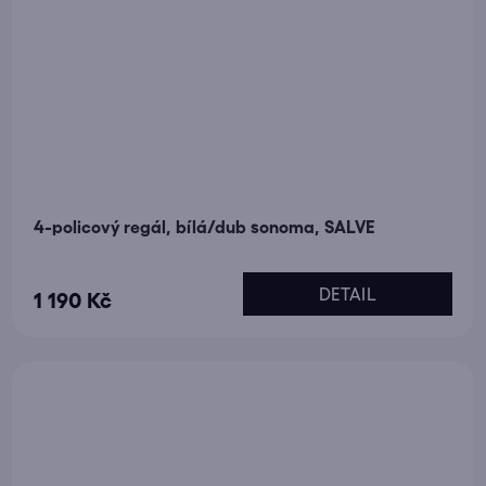
4-policový regál, bílá/dub sonoma, SALVE
Průměrné
DETAIL
1 190 Kč
hodnocení
produktu
je
5,0
z
5
hvězdiček.