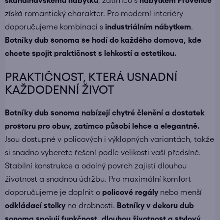
skandinávskému nábytku
, zatímco s
nábytkem Provence
získá romantický charakter. Pro moderní interiéry
doporučujeme kombinaci s
industriálním nábytkem
.
Botníky dub sonoma se hodí do každého domova, kde
chcete spojit praktičnost s lehkostí a estetikou.
PRAKTIČNOST, KTERÁ USNADNÍ
KAŽDODENNÍ ŽIVOT
Botníky dub sonoma nabízejí chytré členění a dostatek
prostoru pro obuv, zatímco působí lehce a elegantně.
Jsou dostupné v policových i výklopných variantách, takže
si snadno vyberete řešení podle velikosti vaší předsíně.
Stabilní konstrukce a odolný povrch zajistí dlouhou
životnost a snadnou údržbu. Pro maximální komfort
doporučujeme je doplnit o
policové regály
nebo menší
odkládací stolky
na drobnosti.
Botníky v dekoru dub
sonoma spojují funkčnost, dlouhou životnost a stylový