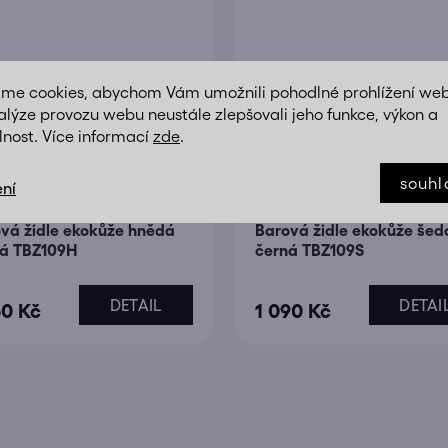
áme cookies, abychom Vám umožnili pohodlné prohlížení we
alýze provozu webu neustále zlepšovali jeho funkce, výkon a
lnost. Více informací
zde
.
souhl
ní
vá židle ekokůže hnědá
Barová židle ekokůže šed
á TBZ109H
černá TBZ109S
DETAIL
DETAI
50 Kč
1 090 Kč
O
v
l
á