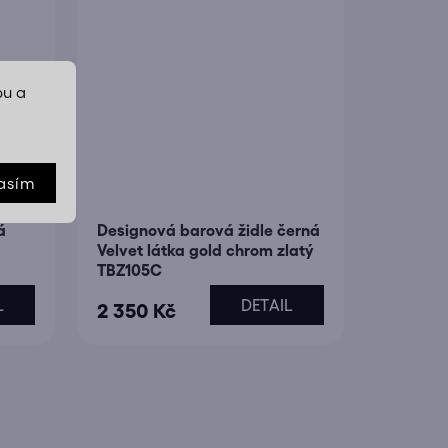
bu a
asím
á
Designová barová židle černá
Velvet látka gold chrom zlatý
TBZ105C
L
DETAIL
2 350 Kč