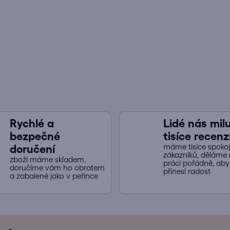
d
a
c
í
p
r
v
k
y
v
ý
Rychlé a
Lidé nás miluj
p
bezpečné
tisíce recenz
i
máme tisíce spoko
doručení
s
zákazníků, děláme 
zboží máme skladem,
práci pořádně, ab
u
doručíme vám ho obratem
přinesl radost
a zabalené jako v peřince