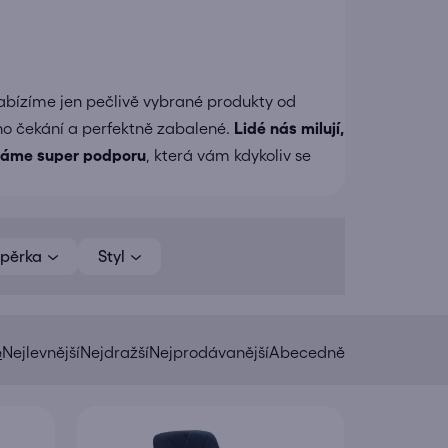
abízíme jen pečlivě vybrané produkty od
ho čekání a perfektně zabalené.
Lidé nás milují,
áme super podporu
, která vám kdykoliv se
pěrka
Styl
e
Nejlevnější
Nejdražší
Nejprodávanější
Abecedně