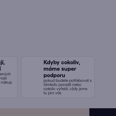
í,
Kdyby cokoliv,
í
máme super
jených
podporu
naši
pokud budete potřebovat s
y nákup
čímkoliv poradit nebo
cokoliv vyřešit, vždy jsme
tu pro vás