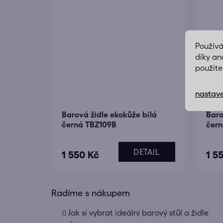
Použív
díky an
použite
nastave
Barová židle ekokůže bílá
Baro
černá TBZ109B
čern
DETAIL
1 550 Kč
1 5
Radíme s nákupem
Jak si vybrat ideální barový stůl a židle