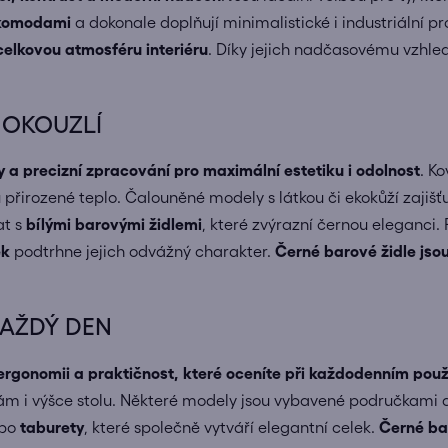
komodami
a dokonale doplňují minimalistické i industriální pr
celkovou atmosféru interiéru
. Díky jejich nadčasovému vzhle
 OKOUZLÍ
y a precizní zpracování pro maximální estetiku i odolnost
. K
u přirozené teplo. Čalouněné modely s látkou či ekokůží zajiš
at s
bílými barovými židlemi
, které zvýrazní černou eleganci.
ek
podtrhne jejich odvážný charakter.
Černé barové židle jso
KAŽDÝ DEN
, ergonomii a praktičnost, které oceníte při každodenním použ
 i výšce stolu. Některé modely jsou vybavené područkami a 
bo
taburety
, které společně vytváří elegantní celek.
Černé bar