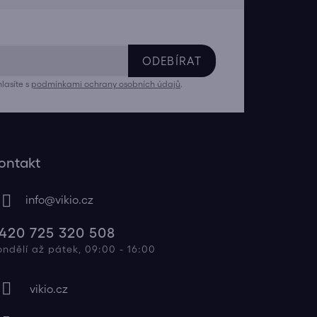
ODEBÍRAT
lasíte s
podmínkami ochrany osobních údajů
.
ontakt
info
@
vikio.cz
420 725 320 508