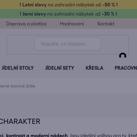
! Letní slevy
na zahradní nábytek až
-50 % !
! Jarní slevy
na zahradní nábytek až
-30 % !
Doprava a platba
Hodnocení
Kontakt
JÍDELNÍ STOLY
JÍDELNÍ SETY
KŘESLA
PRACOVNÍ
erné barové židle
 CHARAKTER
ci, kontrast a moderní nádech
. Jsou ideální volbou pro ty, kte