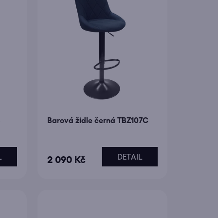
s
Barová židle černá TBZ107C
L
DETAIL
2 090 Kč