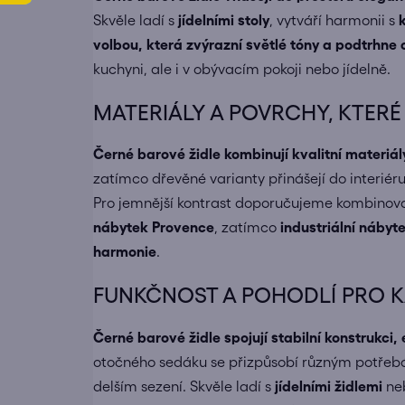
Skvěle ladí s
jídelními stoly
, vytváří harmonii s
volbou, která zvýrazní světlé tóny a podtrhne 
kuchyni, ale i v obývacím pokoji nebo jídelně.
MATERIÁLY A POVRCHY, KTERÉ
Černé barové židle kombinují kvalitní materiál
zatímco dřevěné varianty přinášejí do interiér
Pro jemnější kontrast doporučujeme kombinov
nábytek Provence
, zatímco
industriální nábyt
harmonie
.
FUNKČNOST A POHODLÍ PRO 
Černé barové židle spojují stabilní konstrukci
otočného sedáku se přizpůsobí různým potřebám
delším sezení. Skvěle ladí s
jídelními židlemi
ne