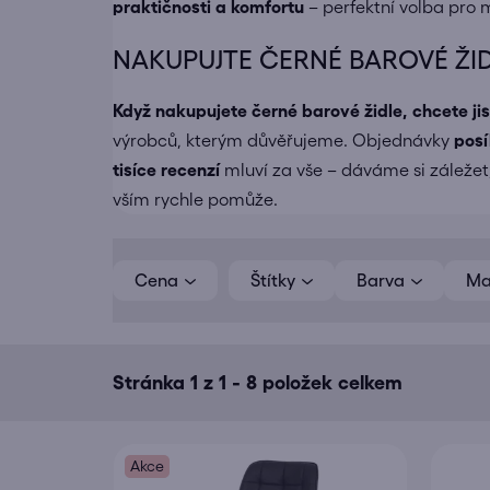
praktičnosti a komfortu
– perfektní volba pro 
NAKUPUJTE ČERNÉ BAROVÉ ŽIDL
Když nakupujete
černé barové židle
, chcete ji
výrobců, kterým důvěřujeme. Objednávky
pos
tisíce recenzí
mluví za vše – dáváme si záležet,
vším rychle pomůže.
V
ý
Cena
Barva
Ma
p
i
s
Stránka
1
z
1
-
8
položek celkem
p
r
o
Akce
d