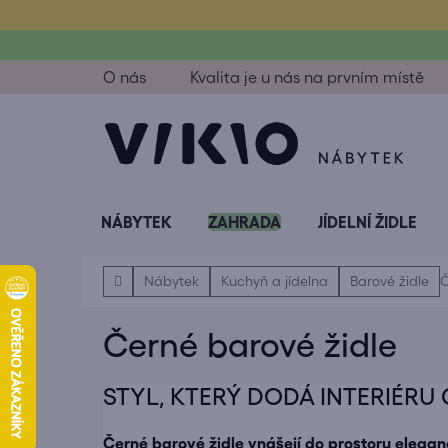
Přejít
na
obsah
O nás
Kvalita je u nás na prvním místě
NÁBYTEK
ZAHRADA
JÍDELNÍ ŽIDLE
Domů
Nábytek
Kuchyň a jídelna
Barové židle
Č
Černé barové židle
STYL, KTERÝ DODÁ INTERIÉRU
Černé barové židle vnášejí do prostoru elegan