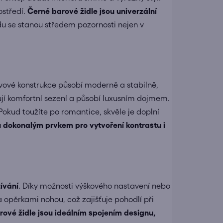
ostředí.
Černé barové židle jsou univerzální
du se stanou středem pozornosti nejen v
ovové konstrukce působí moderně a stabilně,
ťují komfortní sezení a působí luxusním dojmem.
 Pokud toužíte po romantice, skvěle je doplní
u dokonalým prvkem pro vytvoření kontrastu i
ívání
. Díky možnosti výškového nastavení nebo
opěrkami nohou, což zajišťuje pohodlí při
ové židle jsou ideálním spojením designu,