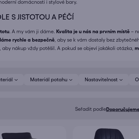
moderní domácnosti i stylové bary.
E S JISTOTOU A PÉČÍ
stotu
. A my vám ji dáme.
Kvalita je u nás na prvním místě
– n
íláme
rychle a bezpečně
, aby se k vám dostaly bez zbytečné
 aby nákup vždy potěšil. A pokud se objeví jakákoli otázka,
m
teriál
Materiál potahu
Nastavitelnost
O
Doporučujem
Ř
a
z
e