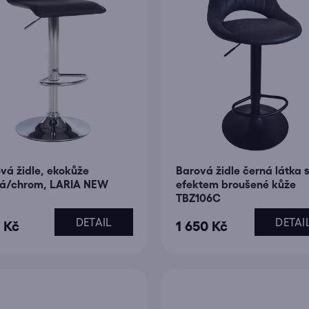
n
í
p
r
o
d
u
k
t
vá židle, ekokůže
Barová židle černá látka 
ů
ná/chrom, LARIA NEW
efektem broušené kůže
TBZ106C
DETAIL
DETAI
 Kč
1 650 Kč