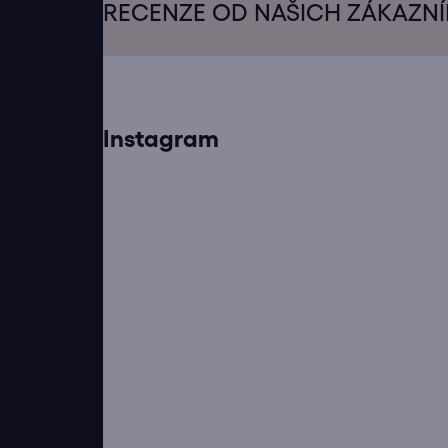
á
RECENZE OD NAŠICH ZÁKAZN
p
a
t
í
Instagram