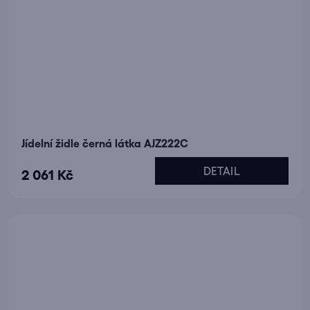
Jídelní židle černá látka AJZ222C
DETAIL
2 061 Kč