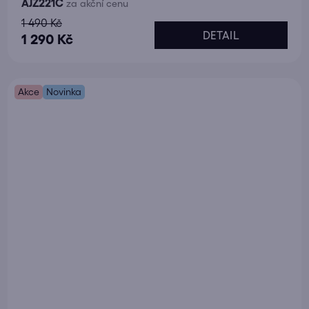
AJZ221C
za akční cenu
1 490 Kč
DETAIL
1 290 Kč
Akce
Novinka