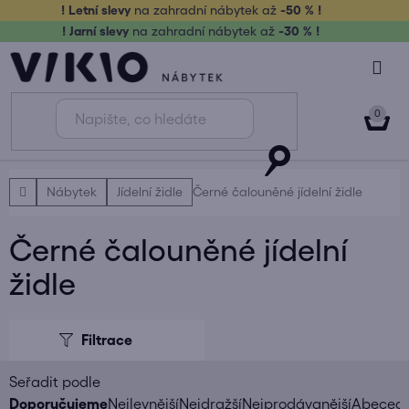
Přejít
! Letní slevy
na zahradní nábytek až
-50 % !
na
! Jarní slevy
na zahradní nábytek až
-30 % !
obsah
NÁK
KOŠ
Domů
Nábytek
Jídelní židle
Černé čalouněné jídelní židle
Černé čalouněné jídelní
židle
V
ý
p
i
Ř
Doporučujeme
Nejlevnější
Nejdražší
Nejprodávanější
Abeced