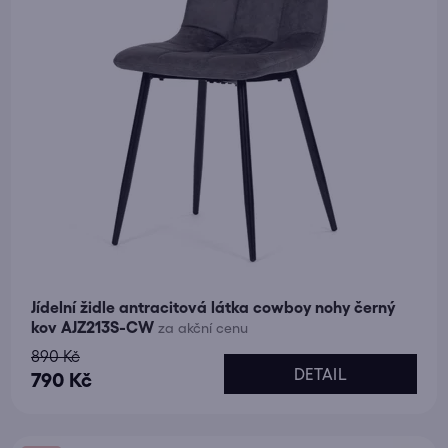
Jídelní židle antracitová látka cowboy nohy černý
kov AJZ213S-CW
za akční cenu
890 Kč
DETAIL
790 Kč