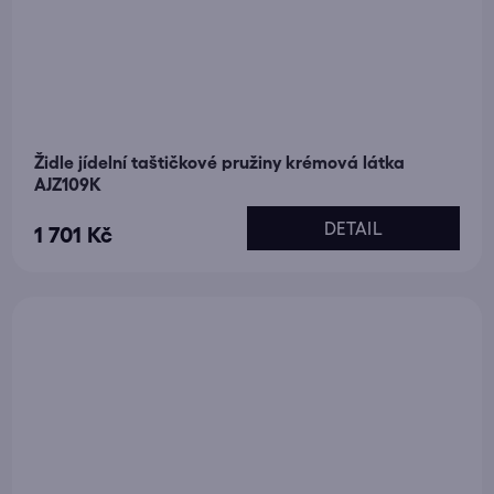
Židle jídelní taštičkové pružiny krémová látka
AJZ109K
DETAIL
1 701 Kč