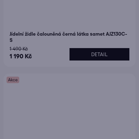
Jídelní židle čalouněná černá látka samet AJZ130C-
S
1 490 Kč
DETAIL
1 190 Kč
Akce