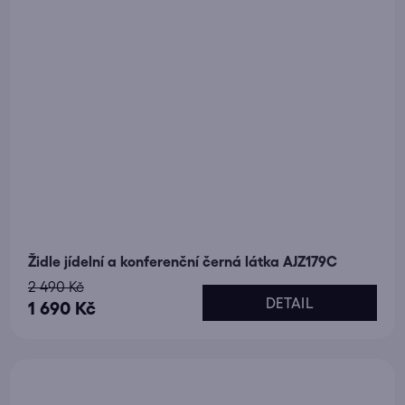
Židle jídelní a konferenční černá látka AJZ179C
2 490 Kč
DETAIL
1 690 Kč