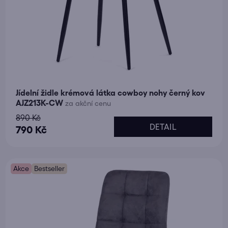
Jídelní židle krémová látka cowboy nohy černý kov
AJZ213K-CW
za akční cenu
890 Kč
DETAIL
790 Kč
Akce
Bestseller