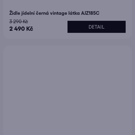
Židle jídelní černá vintage látka AJZ185C
3 290 Kč
DETAIL
2 490 Kč