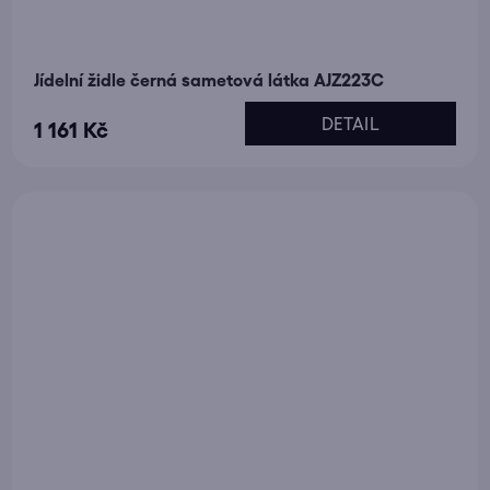
Jídelní židle černá sametová látka AJZ223C
DETAIL
1 161 Kč