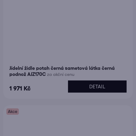
Jídelní židle potah černá sametová látka černá
podnož AJZ170C
za akční cenu
DETAIL
1 971 Kč
Akce