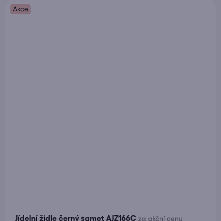
Akce
Jídelní židle černý samet AJZ166C
za akční cenu