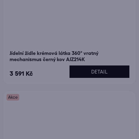
Jídelní židle krémová látka 360° vratný
mechanismus černý kov AJZ214K
DETAIL
3 591 Kč
Akce