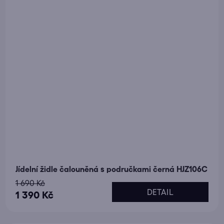
Jídelní židle čalouněná s područkami černá HJZ106C
1 690 Kč
DETAIL
1 390 Kč