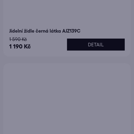
Jídelní židle černá látka AJZ139C
1 590 Kč
DETAIL
1 190 Kč