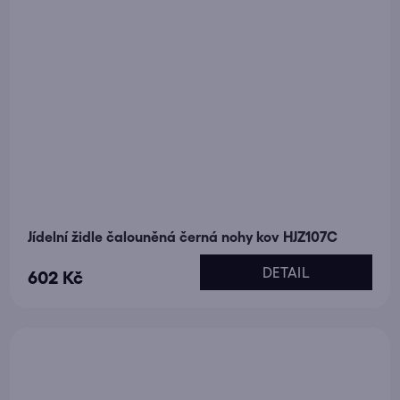
Jídelní židle čalouněná černá nohy kov HJZ107C
DETAIL
602 Kč