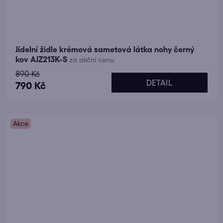
Jídelní židle krémová sametová látka nohy černý
kov AJZ213K-S
za akční cenu
890 Kč
DETAIL
790 Kč
Akce