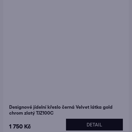
Designové jídelní křeslo černá Velvet látka gold
chrom zlatý TJZ100C
DETAIL
1 750 Kč