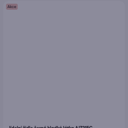
Akce
Jídelní židle černá hladká látka AJZ215C