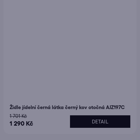
Židle jídelní černá látka černý kov otočná AJZ197C
1 701 Kč
DETAIL
1 290 Kč