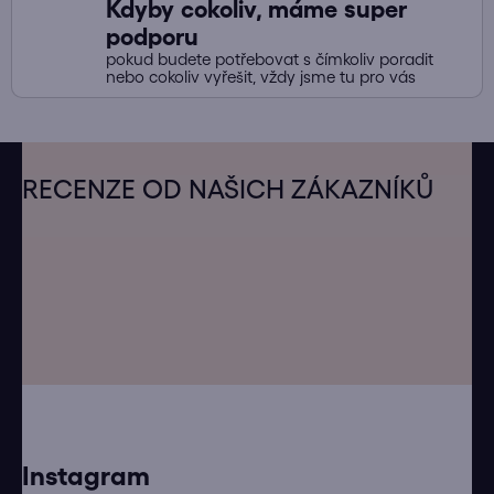
Kdyby cokoliv, máme super
podporu
pokud budete potřebovat s čímkoliv poradit
nebo cokoliv vyřešit, vždy jsme tu pro vás
Z
á
RECENZE OD NAŠICH ZÁKAZNÍKŮ
p
a
t
í
Instagram