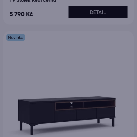
TV Stolek Real černá
DETAIL
5 790 Kč
Novinka