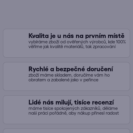
v
k
y
v
ý
Kvalita je u nás na prvním místě
p
vybíráme zboží od ověřených výrobců, kde 100%
i
věříme jak kvalitě materiálů, tak zpracování
s
u
Rychlé a bezpečné doručení
zboží máme skladem, doručíme vám ho
obratem a zabalené jako v peřince
Lidé nás milují, tisíce recenzí
máme tisíce spokojených zákazníků, děláme
naši práci pořádně, aby nákup přinesl radost