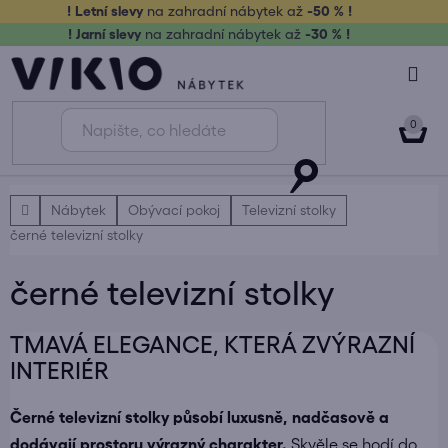
Přejít
! Letní slevy
na zahradní nábytek až
-50 % !
na
! Jarní slevy
na zahradní nábytek až
-30 % !
obsah
NÁK
KOŠ
Domů
Nábytek
Obývací pokoj
Televizní stolky
černé televizní stolky
černé televizní stolky
TMAVÁ ELEGANCE, KTERÁ ZVÝRAZNÍ
INTERIÉR
Černé televizní stolky působí luxusně, nadčasově a
dodávají prostoru výrazný charakter.
Skvěle se hodí do