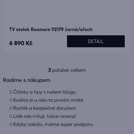
TV stolek Roomers 92179 černá/ořech
DETAIL
6 890 Kč
3
položek celkem
O
v
Radíme s nákupem
l
Články a tipy v našem blogu
á
d
Kvalita je u nás na prvním místě
a
Rychlé a bezpečné doručení
c
Lidé nás milují, tisíce recenzí
í
Kdyby cokoliv, máme super podporu
p
r