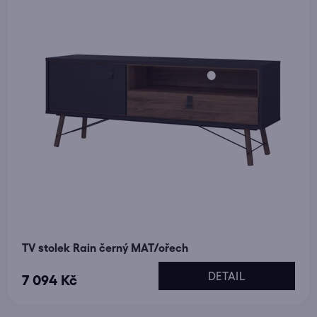
t
o
ů
d
u
k
t
ů
TV stolek Rain černý MAT/ořech
DETAIL
7 094 Kč