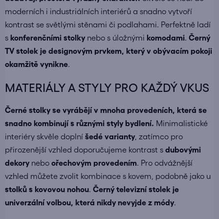
moderních i industriálních interiérů a snadno vytvoří
kontrast se světlými stěnami či podlahami. Perfektně ladí
s
konferenčními stolky
nebo s úložnými
komodami
.
Černý
TV stolek je designovým prvkem, který v obývacím pokoji
okamžitě vynikne
.
MATERIÁLY A STYLY PRO KAŽDÝ VKUS
Černé stolky se vyrábějí v mnoha provedeních, která se
snadno kombinují s různými styly bydlení.
Minimalistické
interiéry skvěle doplní
šedé varianty
, zatímco pro
přirozenější vzhled doporučujeme kontrast s
dubovými
dekory
nebo
ořechovým provedením
. Pro odvážnější
vzhled můžete zvolit kombinace s kovem, podobně jako u
stolků s kovovou nohou
.
Černý televizní stolek je
univerzální volbou, která nikdy nevyjde z módy
.