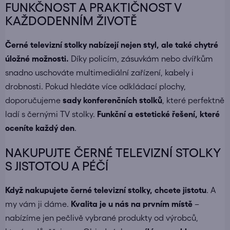
FUNKČNOST A PRAKTIČNOST V
KAŽDODENNÍM ŽIVOTĚ
Černé televizní stolky nabízejí nejen styl, ale také chytré
úložné možnosti.
Díky policím, zásuvkám nebo dvířkům
snadno uschováte multimediální zařízení, kabely i
drobnosti. Pokud hledáte více odkládací plochy,
doporučujeme
sady konferenčních stolků
, které perfektně
ladí s černými TV stolky.
Funkční a estetické řešení, které
oceníte každý den
.
NAKUPUJTE ČERNÉ TELEVIZNÍ STOLKY
S JISTOTOU A PÉČÍ
Když nakupujete
černé televizní stolky
, chcete jistotu
. A
my vám ji dáme.
Kvalita je u nás na prvním místě
–
nabízíme jen pečlivě vybrané produkty od výrobců,