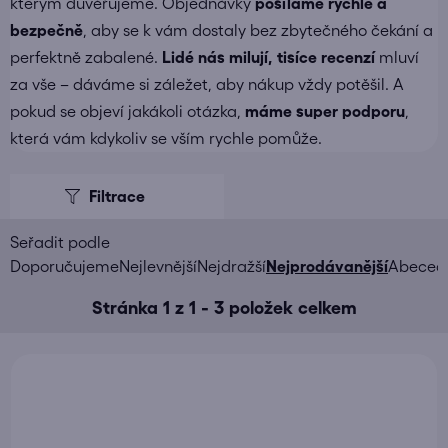
kterým důvěřujeme. Objednávky
posíláme
rychle a
bezpečně
, aby se k vám dostaly bez zbytečného čekání a
perfektně zabalené.
Lidé nás milují, tisíce recenzí
mluví
za vše – dáváme si záležet, aby nákup vždy potěšil. A
pokud se objeví jakákoli otázka,
máme super podporu
,
která vám kdykoliv se vším rychle pomůže.
V
ý
p
i
Ř
Doporučujeme
Nejlevnější
Nejdražší
Nejprodávanější
Abeced
s
a
Stránka
1
z
1
-
3
položek celkem
p
z
r
e
o
n
d
í
u
p
k
r