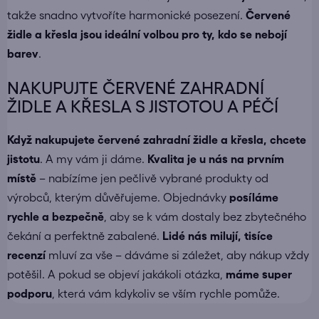
takže snadno vytvoříte harmonické posezení.
Červené
židle a křesla jsou ideální volbou pro ty, kdo se nebojí
barev
.
NAKUPUJTE ČERVENÉ ZAHRADNÍ
ŽIDLE A KŘESLA S JISTOTOU A PÉČÍ
Když nakupujete
červené zahradní židle a křesla
, chcete
jistotu
. A my vám ji dáme.
Kvalita je u nás na prvním
místě
– nabízíme jen pečlivě vybrané produkty od
výrobců, kterým důvěřujeme. Objednávky
posíláme
rychle a bezpečně
, aby se k vám dostaly bez zbytečného
čekání a perfektně zabalené.
Lidé nás milují, tisíce
recenzí
mluví za vše – dáváme si záležet, aby nákup vždy
potěšil. A pokud se objeví jakákoli otázka,
máme super
podporu
, která vám kdykoliv se vším rychle pomůže.