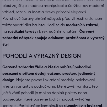
plast zajišťuje snadnou manipulaci a údržbu, kov moderní
vzhled, ratan útulnost a dřevo přírodní eleganci.
Povrchové úpravy chrání nábytek před vlhkostí a sluncem,
takže vydrží dlouhá léta. Hodí se do
moderních zahrad
,
na
rustikální terasy
i k rekreačním chatám.
Červený
zahradní nábytek spojuje odolnost, praktičnost a výrazný
styl
.
POHODLÍ A VÝRAZNÝ DESIGN
Červené zahradní židle a křesla nabízejí pohodlné
posezení a přitom dodají vašemu prostoru jedinečný
design
. Najdete pevné i skládací modely, polohovací
křesla i varianty s područkami, které zvýší komfort. Pro
ještě větší pohodlí je možné doplnit polstry nebo
podsedáky, které barevně ladí či naopak vytvářejí
kontrast. Perfektně se kombinují se
slunečníky
a
lavicemi
,