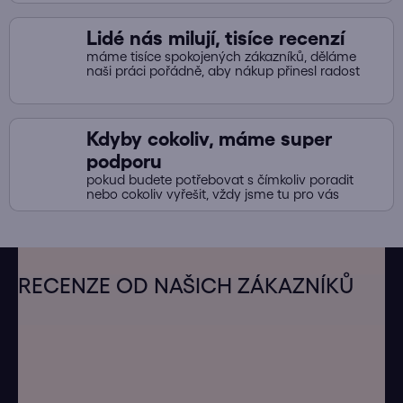
Lidé nás milují, tisíce recenzí
máme tisíce spokojených zákazníků, děláme
naši práci pořádně, aby nákup přinesl radost
Kdyby cokoliv, máme super
podporu
pokud budete potřebovat s čímkoliv poradit
nebo cokoliv vyřešit, vždy jsme tu pro vás
Z
á
RECENZE OD NAŠICH ZÁKAZNÍKŮ
p
a
t
í