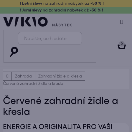
Přejít
! Letní slevy
na zahradní nábytek až
-50 % !
na
! Jarní slevy
na zahradní nábytek až
-30 % !
obsah
NÁK
KOŠ
Domů
Zahrada
Zahradní židle a křesla
Červené zahradní židle a křesla
Červené zahradní židle a
křesla
ENERGIE A ORIGINALITA PRO VAŠI