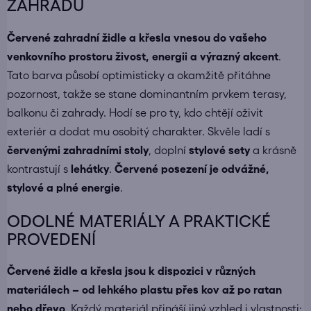
ZAHRADU
Červené zahradní židle a křesla vnesou do vašeho
venkovního prostoru živost, energii a výrazný akcent
.
Tato barva působí optimisticky a okamžitě přitáhne
pozornost, takže se stane dominantním prvkem terasy,
balkonu či zahrady. Hodí se pro ty, kdo chtějí oživit
exteriér a dodat mu osobitý charakter. Skvěle ladí s
červenými zahradními stoly
, doplní
stylové sety
a krásně
kontrastují s
lehátky
.
Červené posezení je odvážné,
stylové a plné energie
.
ODOLNÉ MATERIÁLY A PRAKTICKÉ
PROVEDENÍ
Červené židle a křesla jsou k dispozici v různých
materiálech – od lehkého plastu přes kov až po ratan
nebo dřevo
. Každý materiál přináší jiný vzhled i vlastnosti: