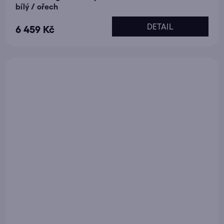
bílý / ořech
DETAIL
6 459 Kč