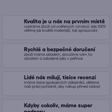
k
y
v
ý
Kvalita je u nás na prvním místě
p
vybíráme zboží od ověřených výrobců, kde 100%
i
věříme jak kvalitě materiálů, tak zpracování
s
u
Rychlé a bezpečné doručení
zboží máme skladem, doručíme vám ho
obratem a zabalené jako v peřince
Lidé nás milují, tisíce recenzí
máme tisíce spokojených zákazníků, děláme
naši práci pořádně, aby nákup přinesl radost
Kdyby cokoliv, máme super
podporu