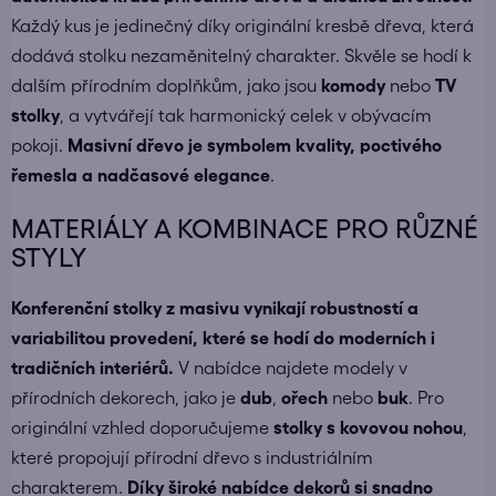
Každý kus je jedinečný díky originální kresbě dřeva, která
dodává stolku nezaměnitelný charakter. Skvěle se hodí k
dalším přírodním doplňkům, jako jsou
komody
nebo
TV
stolky
, a vytvářejí tak harmonický celek v obývacím
pokoji.
Masivní dřevo je symbolem kvality, poctivého
řemesla a nadčasové elegance
.
MATERIÁLY A KOMBINACE PRO RŮZNÉ
STYLY
Konferenční stolky z masivu vynikají robustností a
variabilitou provedení, které se hodí do moderních i
tradičních interiérů.
V nabídce najdete modely v
přírodních dekorech, jako je
dub
,
ořech
nebo
buk
. Pro
originální vzhled doporučujeme
stolky s kovovou nohou
,
které propojují přírodní dřevo s industriálním
charakterem.
Díky široké nabídce dekorů si snadno