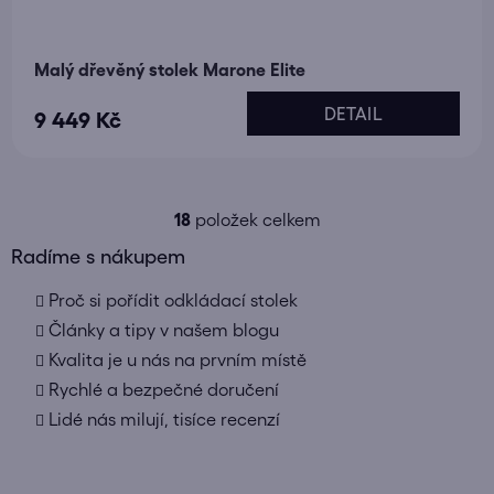
Malý dřevěný stolek Marone Elite
DETAIL
9 449 Kč
18
položek celkem
O
v
Radíme s nákupem
l
Proč si pořídit odkládací stolek
á
d
Články a tipy v našem blogu
a
Kvalita je u nás na prvním místě
c
Rychlé a bezpečné doručení
í
Lidé nás milují, tisíce recenzí
p
r
v