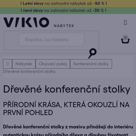
Přejít
! Letní slevy
na zahradní nábytek až
-50 % !
na
! Jarní slevy
na zahradní nábytek až
-30 % !
obsah
NÁK
KOŠ
Domů
Nábytek
Obývací pokoj
Konferenční stolky
Dřevěné konferenční stolky
Dřevěné konferenční stolky
PŘÍRODNÍ KRÁSA, KTERÁ OKOUZLÍ NA
PRVNÍ POHLED
Dřevěné konferenční stolky z masivu přinášejí do interiéru
autentickou krásu přírodního dřeva a dlouhou životnost.