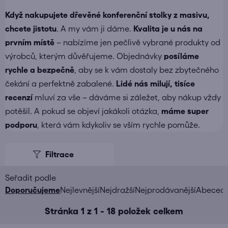
Když nakupujete
dřevěné konferenční stolky z masivu
,
chcete jistotu
. A my vám ji dáme.
Kvalita je u nás na
prvním místě
– nabízíme jen pečlivě vybrané produkty od
výrobců, kterým důvěřujeme. Objednávky
posíláme
rychle a bezpečně
, aby se k vám dostaly bez zbytečného
čekání a perfektně zabalené.
Lidé nás milují, tisíce
recenzí
mluví za vše – dáváme si záležet, aby nákup vždy
potěšil. A pokud se objeví jakákoli otázka,
máme super
podporu
, která vám kdykoliv se vším rychle pomůže.
V
ý
p
i
Ř
Doporučujeme
Nejlevnější
Nejdražší
Nejprodávanější
Abeced
s
a
Stránka
1
z
1
-
18
položek celkem
p
z