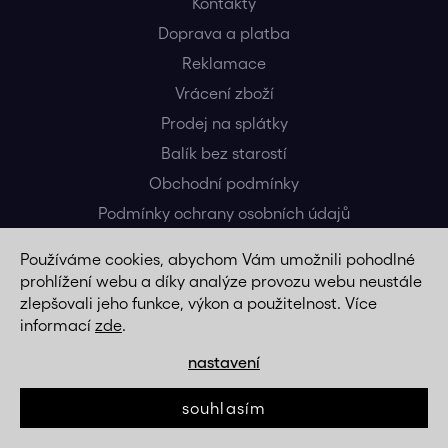
Kontakty
Doprava a platba
Reklamace
Vrácení zboží
Prodej na splátky
Balík bez starostí
Obchodní podmínky
Podmínky ochrany osobních údajů
Slovník pojmů
Používáme cookies, abychom Vám umožnili pohodlné
prohlížení webu a díky analýze provozu webu neustále
zlepšovali jeho funkce, výkon a použitelnost. Více
informací
zde
.
Blog
nastavení
Kontakt
souhlasím
info
@
vikio.cz