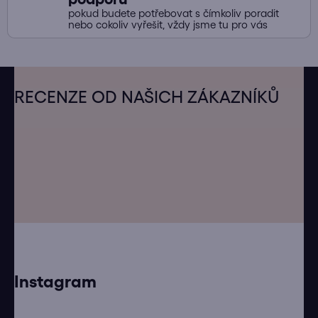
pokud budete potřebovat s čímkoliv poradit
nebo cokoliv vyřešit, vždy jsme tu pro vás
Z
á
RECENZE OD NAŠICH ZÁKAZNÍKŮ
p
a
t
í
Instagram