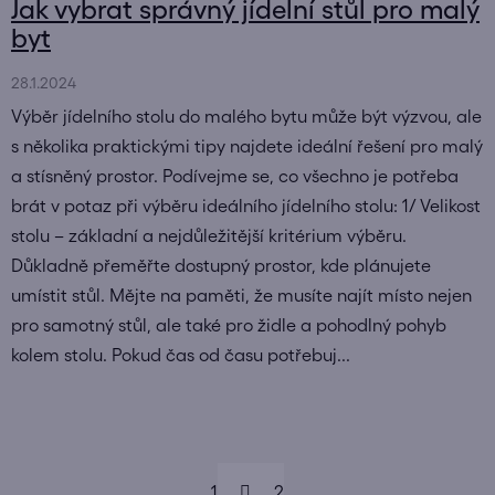
Jak vybrat správný jídelní stůl pro malý
byt
28.1.2024
Výběr jídelního stolu do malého bytu může být výzvou, ale
s několika praktickými tipy najdete ideální řešení pro malý
a stísněný prostor. Podívejme se, co všechno je potřeba
brát v potaz při výběru ideálního jídelního stolu: 1/ Velikost
stolu – základní a nejdůležitější kritérium výběru.
Důkladně přeměřte dostupný prostor, kde plánujete
umístit stůl. Mějte na paměti, že musíte najít místo nejen
pro samotný stůl, ale také pro židle a pohodlný pohyb
kolem stolu. Pokud čas od času potřebuj...
S
1
t
2