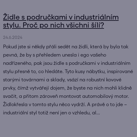
Židle s područkami v industriálním
stylu. Proč po nich všichni šílí?
24.6.2024
Pokud jste si někdy přáli sedět na židli, která by byla tak
pevná, že by s přehledem unesla i ego vašeho
nadřízeného, pak jsou židle s područkami v industriálním
stylu přesně to, co hledáte. Tyto kusy nábytku, inspirované
starými továrnami a sklady, vsází na robustní kovové
prvky, čímž vytvářejí dojem, že byste na nich mohli klidně
svačit, a přitom zároveň montovat automobilový motor.
Židlokřesla v tomto stylu něco vydrží. A právě o to jde –
industriální styl totiž není jen o vzhledu, al...