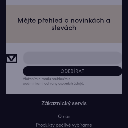
Mějte přehled o novinkách a
slevách
ODEBÍRAT
Vložením e-mailu souhlasíte s
podmínkami ochrany osobních údajů
.
Zákaznický servis
O nás
Produkty pečlivě vybíráme