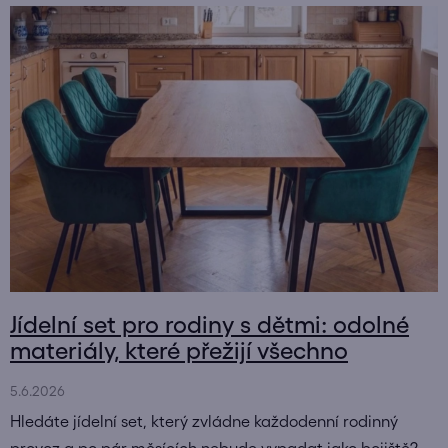
Jídelní set pro rodiny s dětmi: odolné
materiály, které přežijí všechno
5.6.2026
Hledáte jídelní set, který zvládne každodenní rodinný
provoz a po pár měsících nebude vypadat jako bojiště?