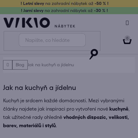
Přejít
! Letní slevy
na zahradní nábytek až
-50 % !
na
! Jarní slevy
na zahradní nábytek až
-30 % !
obsah
NÁK
KOŠ
Domů
Blog
Jak na kuchyň a jídelnu
Jak na kuchyň a jídelnu
Kuchyň je srdcem každé domácnosti. Mezi vybranými
články najdete jak inspiraci pro vytvoření nové
kuchyně
,
tak užitečné rady ohledně
vhodných dispozic, velikosti,
barev, materiálů i stylů
.