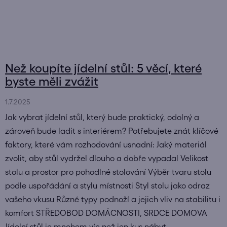
Než koupíte jídelní stůl: 5 věcí, které
byste měli zvážit
1.7.2025
Jak vybrat jídelní stůl, který bude praktický, odolný a
zároveň bude ladit s interiérem? Potřebujete znát klíčové
faktory, které vám rozhodování usnadní: Jaký materiál
zvolit, aby stůl vydržel dlouho a dobře vypadal Velikost
stolu a prostor pro pohodlné stolování Výběr tvaru stolu
podle uspořádání a stylu místnosti Styl stolu jako odraz
vašeho vkusu Různé typy podnoží a jejich vliv na stabilitu i
komfort STŘEDOBOD DOMÁCNOSTI, SRDCE DOMOVA
Jídelní stůl je mnohem víc než jen kus nábyt...