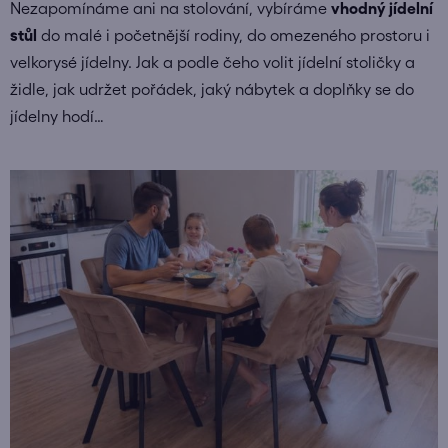
Nezapomínáme ani na stolování, vybíráme
vhodný jídelní
stůl
do malé i početnější rodiny, do omezeného prostoru i
velkorysé jídelny. Jak a podle čeho volit jídelní stoličky a
židle, jak udržet pořádek, jaký nábytek a doplňky se do
jídelny hodí…
V
ý
p
i
s
č
l
á
n
k
ů