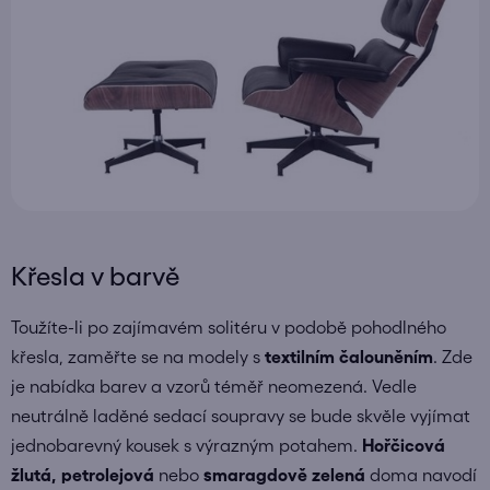
Křesla v barvě
Toužíte-li po zajímavém solitéru v podobě pohodlného
křesla, zaměřte se na modely s
textilním čalouněním
. Zde
je nabídka barev a vzorů téměř neomezená. Vedle
neutrálně laděné sedací soupravy se bude skvěle vyjímat
jednobarevný kousek s výrazným potahem.
Hořčicová
žlutá, petrolejová
nebo
smaragdově zelená
doma navodí