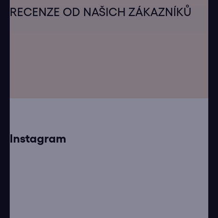
á
RECENZE OD NAŠICH ZÁKAZNÍKŮ
p
a
t
í
Instagram