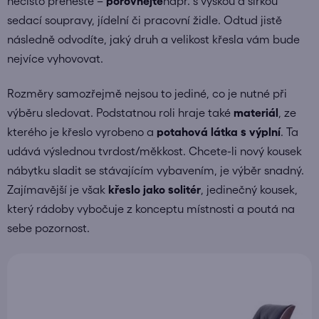
nečisto přeneste –
porovnejte
např. s výškou a šířkou
sedací soupravy, jídelní či pracovní židle. Odtud jistě
následně odvodíte, jaký druh a velikost křesla vám bude
nejvíce vyhovovat.
Rozměry samozřejmě nejsou to jediné, co je nutné při
výběru sledovat. Podstatnou roli hraje také
materiál
, ze
kterého je křeslo vyrobeno a
potahová látka s výplní
. Ta
udává výslednou tvrdost/měkkost. Chcete-li nový kousek
nábytku sladit se stávajícím vybavením, je výběr snadný.
Zajímavější je však
křeslo jako solitér
, jedinečný kousek,
který rádoby vybočuje z konceptu místnosti a poutá na
sebe pozornost.