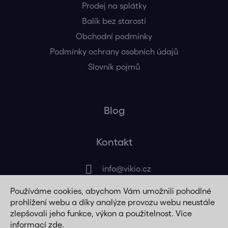
Prodej na splátky
Balík bez starostí
Obchodní podmínky
Podmínky ochrany osobních údajů
Slovník pojmů
Blog
Kontakt
info
@
vikio.cz
Používáme cookies, abychom Vám umožnili pohodlné
+420 725 320 508
prohlížení webu a díky analýze provozu webu neustále
zlepšovali jeho funkce, výkon a použitelnost. Více
informací
zde
.