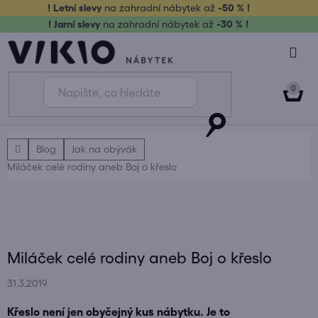
Přejít
! Letní slevy
na zahradní nábytek až
-50 % !
na
! Jarní slevy
na zahradní nábytek až
-30 % !
obsah
NÁK
KOŠ
Domů
Blog
Jak na obývák
Miláček celé rodiny aneb Boj o křeslo
Miláček celé rodiny aneb Boj o křeslo
31.3.2019
Křeslo není jen obyčejný kus nábytku. Je to