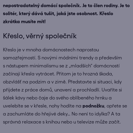
nepostradatelný domácí společník. Je to člen rodiny. Je to
solitér, který dává tušit, jaká jste osobnost. Křeslo
zkrátka musíte mít!
Křeslo, věrný společník
Křeslo je v mnoha domácnostech naprostou
samozřejmostí. S novými módními trendy a především
s nástupem minimalismu se z „mladších“ domácností
začínají křesla vytrácet. Přitom je to hrozná škoda,
obzvlášť na podzim a v zimě. Představte si situaci, kdy
přijdete z práce domů, unavení a prochladlí. Uvaříte si
šálek kávy nebo čaje do svého oblíbeného hrnku a
uvelebíte se v křesle, nohy hodíte na
podnožku
, opřete se
a zachumláte do hřejivé deky… No není to idylka? A ta
správná relaxace s knihou nebo u televize může začít.