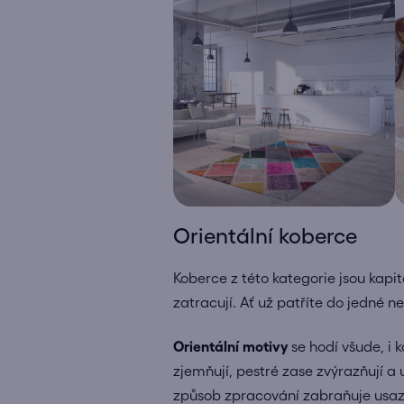
Orientální koberce
Koberce z této kategorie jsou kapit
zatracují. Ať už patříte do jedné n
Orientální motivy
se hodí všude, i 
zjemňují, pestré zase zvýrazňují a 
způsob zpracování zabraňuje usazov