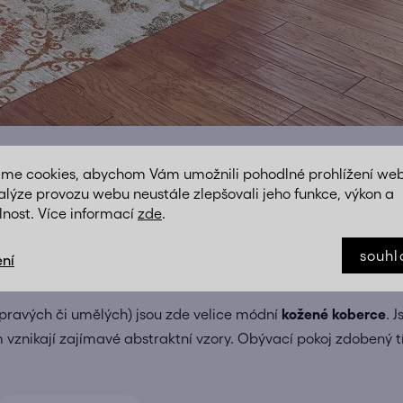
áme cookies, abychom Vám umožnili pohodlné prohlížení we
alýze provozu webu neustále zlepšovali jeho funkce, výkon a
lnost. Více informací
zde
.
e plameny a sklenka vína… Tak nějak si mnozí z nás představuj
elákového obýváku. Dobře vypadá před televizním stolkem, p
souhl
ní
ou a funkční dekorací.
 pravých či umělých) jsou zde velice módní
kožené koberce
. 
tím vznikají zajímavé abstraktní vzory. Obývací pokoj zdobený