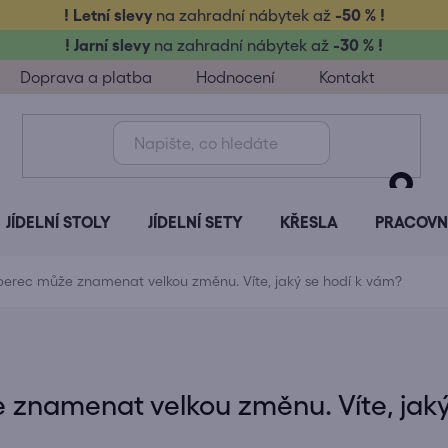
! Letní slevy
na zahradní nábytek až
-50 % !
! Jarní slevy
na zahradní nábytek až
-30 % !
Doprava a platba
Hodnocení
Kontakt
JÍDELNÍ STOLY
JÍDELNÍ SETY
KŘESLA
PRACOVNÍ
berec může znamenat velkou změnu. Víte, jaký se hodí k vám?
 znamenat velkou změnu. Víte, jaký