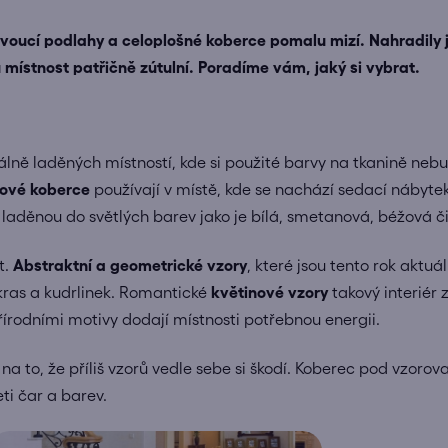
oucí podlahy a celoplošné koberce pomalu mizí. Nahradily j
místnost patřičně zútulní. Poradíme vám, jaký si vybrat.
álně laděných místností, kde si použité barvy na tkanině ne
ové koberce
používají v místě, kde se nachází sedací nábyte
aděnou do světlých barev jako je bílá, smetanová, béžová či
t.
Abstraktní a geometrické vzory
, které jsou tento rok aktu
kras a kudrlinek. Romantické
květinové vzory
takový interiér
přírodními motivy dodají místnosti potřebnou energii.
 to, že příliš vzorů vedle sebe si škodí. Koberec pod vzorova
ti čar a barev.