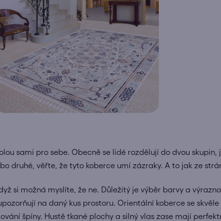
olou sami pro sebe. Obecně se lidé rozdělují do dvou skupin, je
ebo druhé, věřte, že tyto koberce umí zázraky. A to jak ze str
když si možná myslíte, že ne. Důležitý je výběr barvy a výrazno
upozorňují na daný kus prostoru. Orientální koberce se skvěle u
ání špíny. Hustě tkané plochy a silný vlas zase mají perfektní