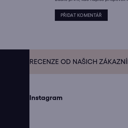
PŘIDAT KOMENTÁŘ
Z
á
RECENZE OD NAŠICH ZÁKAZN
p
a
t
í
Instagram