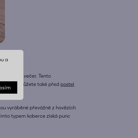
bu a
í idylický večer. Tento
oložit ho můžete také před
postel
asím
Jsou vyráběné převážně z hovězích
 tímto typem koberce získá punc