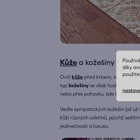
Použív
Kůže
a kožešiny
díky an
použite
Ovčí
kůže
před krbem, mihotající s
typ
kožešiny
se však hodí i do pan
nastave
nebo přes pohovku, kde bude krásn
Vedle sympatických kožešin (ať už
kůží různých odstínů, jejichž seši
jedinečnosti a luxusu.