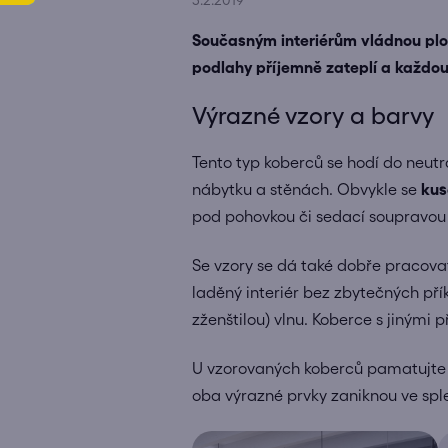
3.2.2019
Současným interiérům vládnou plov
podlahy příjemně zateplí a každou 
Výrazné vzory a barvy
Tento typ koberců se hodí do neutr
nábytku a stěnách. Obvykle se
kus
pod pohovkou či sedací soupravou l
Se vzory se dá také dobře pracova
laděný interiér bez zbytečných pří
zženštilou) vlnu. Koberce s jinými 
U vzorovaných koberců pamatujte na
oba výrazné prvky zaniknou ve sple