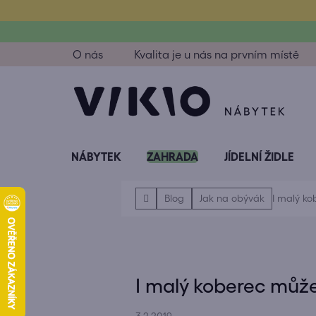
Přejít
na
obsah
O nás
Kvalita je u nás na prvním místě
NÁBYTEK
ZAHRADA
JÍDELNÍ ŽIDLE
Domů
Blog
Jak na obývák
I malý ko
I malý koberec může