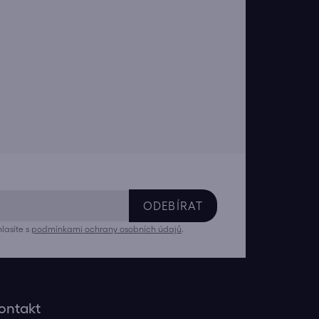
ODEBÍRAT
lasíte s
podmínkami ochrany osobních údajů
.
ontakt