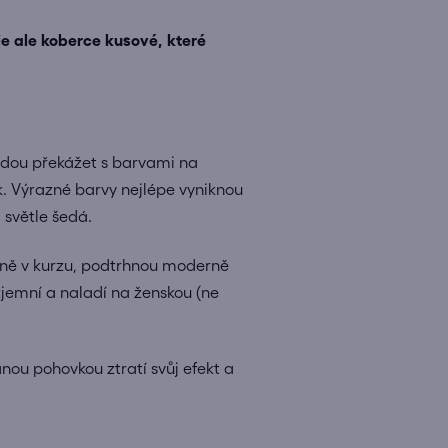
e ale koberce kusové, které
budou překážet s barvami na
k. Výrazné barvy nejlépe vyniknou
 světle šedá.
álně v kurzu, podtrhnou moderně
 zjemní a naladí na ženskou (ne
nou pohovkou ztratí svůj efekt a