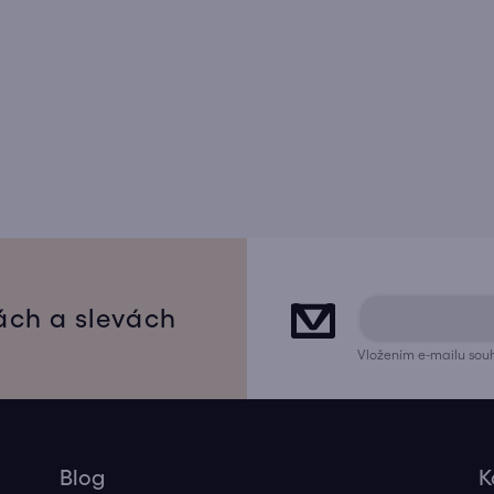
ách a slevách
Vložením e-mailu souh
Blog
K