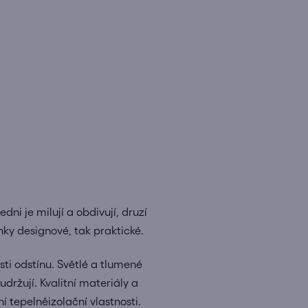
dni je milují a obdivují, druzí
ánky designové, tak praktické.
sti odstínu. Světlé a tlumené
držují. Kvalitní materiály a
 tepelněizolační vlastnosti.