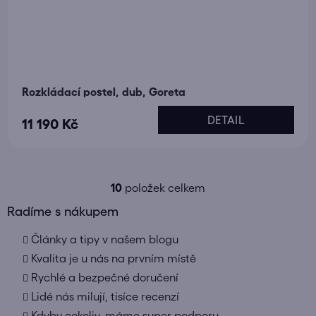
Rozkládací postel, dub, Goreta
DETAIL
11 190 Kč
10
položek celkem
O
v
Radíme s nákupem
l
Články a tipy v našem blogu
á
d
Kvalita je u nás na prvním místě
a
Rychlé a bezpečné doručení
c
Lidé nás milují, tisíce recenzí
í
Kdyby cokoliv, máme super podporu