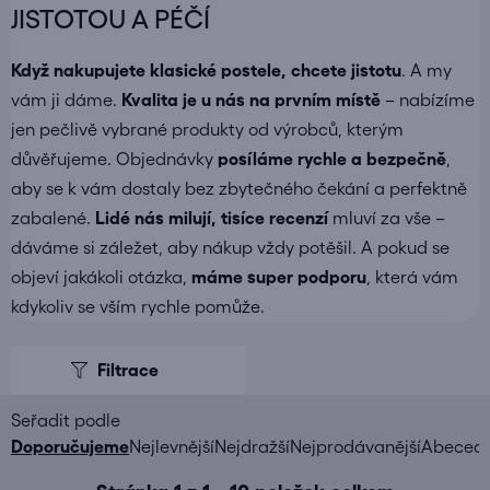
JISTOTOU A PÉČÍ
Když nakupujete
klasické postele
, chcete jistotu
. A my
vám ji dáme.
Kvalita je u nás na prvním místě
– nabízíme
jen pečlivě vybrané produkty od výrobců, kterým
důvěřujeme. Objednávky
posíláme
rychle a bezpečně
,
aby se k vám dostaly bez zbytečného čekání a perfektně
zabalené.
Lidé nás milují, tisíce recenzí
mluví za vše –
dáváme si záležet, aby nákup vždy potěšil. A pokud se
objeví jakákoli otázka,
máme super podporu
, která vám
kdykoliv se vším rychle pomůže.
V
ý
p
i
Ř
Doporučujeme
Nejlevnější
Nejdražší
Nejprodávanější
Abeced
s
a