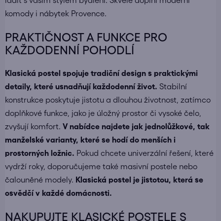
ladit s vaším stylem bydlení. Skvěle doplní
moderní
komody
i
nábytek Provence
.
PRAKTIČNOST A FUNKCE PRO
KAŽDODENNÍ POHODLÍ
Klasická postel spojuje tradiční design s praktickými
detaily, které usnadňují každodenní život.
Stabilní
konstrukce poskytuje jistotu a dlouhou životnost, zatímco
doplňkové funkce, jako je úložný prostor či vysoké čelo,
zvyšují komfort.
V nabídce najdete jak jednolůžkové, tak
manželské varianty, které se hodí do menších i
prostorných ložnic.
Pokud chcete univerzální řešení, které
vydrží roky, doporučujeme také
masivní postele
nebo
čalouněné modely
.
Klasická postel je jistotou, která se
osvědčí v každé domácnosti.
NAKUPUJTE KLASICKÉ POSTELE S