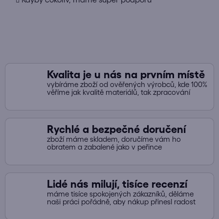
p
r
v
k
y
v
ý
Kvalita je u nás na prvním místě
p
vybíráme zboží od ověřených výrobců, kde 100%
i
věříme jak kvalitě materiálů, tak zpracování
s
u
Rychlé a bezpečné doručení
zboží máme skladem, doručíme vám ho
obratem a zabalené jako v peřince
Lidé nás milují, tisíce recenzí
máme tisíce spokojených zákazníků, děláme
naši práci pořádně, aby nákup přinesl radost