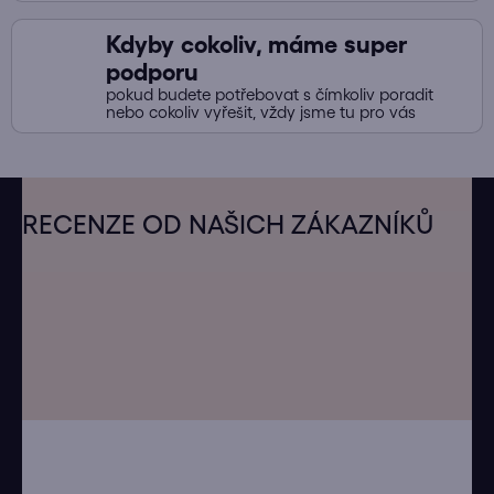
Kdyby cokoliv, máme super
podporu
pokud budete potřebovat s čímkoliv poradit
nebo cokoliv vyřešit, vždy jsme tu pro vás
Z
á
RECENZE OD NAŠICH ZÁKAZNÍKŮ
p
a
t
í