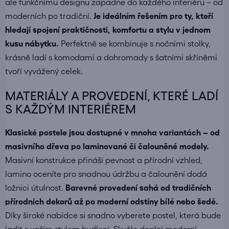
ale funkčnímu designu zapadne do každého interiéru – od
moderních po tradiční.
Je ideálním řešením pro ty, kteří
hledají spojení praktičnosti, komfortu a stylu v jednom
kusu nábytku.
Perfektně se kombinuje s
nočními stolky
,
krásně ladí s
komodami
a dohromady s
šatními skříněmi
tvoří vyvážený celek.
MATERIÁLY A PROVEDENÍ, KTERÉ LADÍ
S KAŽDÝM INTERIÉREM
Klasické postele jsou dostupné v mnoha variantách – od
masivního dřeva po laminované či čalouněné modely.
Masivní konstrukce přináší pevnost a přírodní vzhled,
lamino oceníte pro snadnou údržbu a čalounění dodá
ložnici útulnost.
Barevné provedení sahá od tradičních
přírodních dekorů až po moderní odstíny bílé nebo šedé.
Díky široké nabídce si snadno vyberete postel, která bude