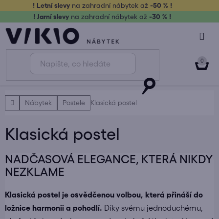
Přejít
! Letní slevy
na zahradní nábytek až
-50 % !
na
! Jarní slevy
na zahradní nábytek až
-30 % !
obsah
NÁK
KOŠ
Domů
Nábytek
Postele
Klasická postel
Klasická postel
NADČASOVÁ ELEGANCE, KTERÁ NIKDY
NEZKLAME
Klasická postel je osvědčenou volbou, která přináší do
ložnice harmonii a pohodlí.
Díky svému jednoduchému,