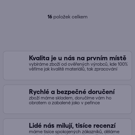
16
položek celkem
O
v
l
á
d
a
Kvalita je u nás na prvním místě
c
vybíráme zboží od ověřených výrobců, kde 100%
í
věříme jak kvalitě materiálů, tak zpracování
p
r
v
Rychlé a bezpečné doručení
k
zboží máme skladem, doručíme vám ho
y
obratem a zabalené jako v peřince
v
ý
p
Lidé nás milují, tisíce recenzí
i
máme tisíce spokojených zákazníků, děláme
s