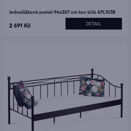
Jednolůžková postel 94x207 cm kov bílá APL103B
DETAIL
2 691 Kč