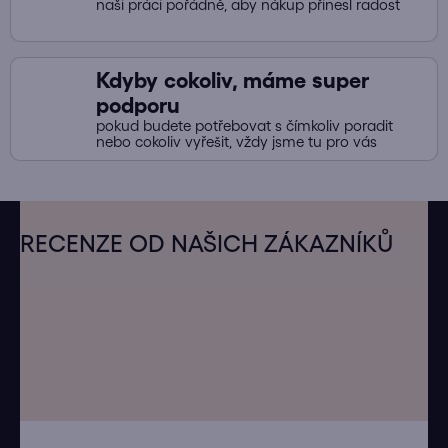
naši práci pořádně, aby nákup přinesl radost
u
Kdyby cokoliv, máme super
podporu
pokud budete potřebovat s čímkoliv poradit
nebo cokoliv vyřešit, vždy jsme tu pro vás
Z
á
RECENZE OD NAŠICH ZÁKAZNÍKŮ
p
a
t
í