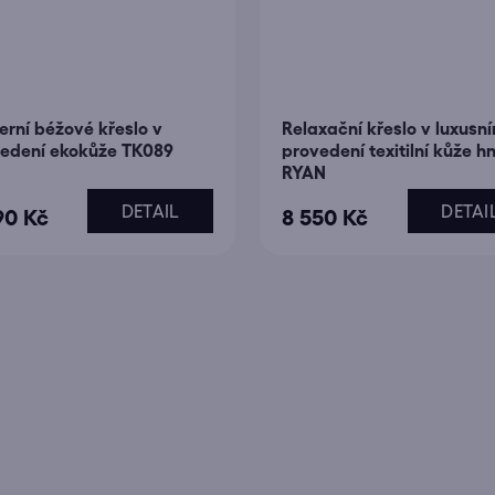
rní béžové křeslo v
Relaxační křeslo v luxusn
edení ekokůže TK089
provedení texitilní kůže 
RYAN
DETAIL
DETAI
90 Kč
8 550 Kč
O
v
l
á
d
a
c
í
p