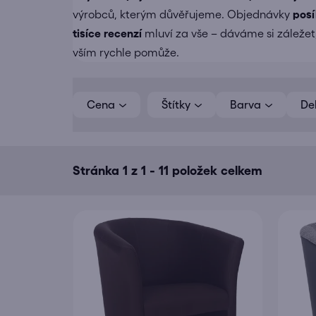
výrobců, kterým důvěřujeme. Objednávky
pos
tisíce recenzí
mluví za vše – dáváme si záležet,
vším rychle pomůže.
V
ý
Cena
Barva
De
p
i
s
Stránka
1
z
1
-
11
položek celkem
p
r
o
d
u
k
t
ů