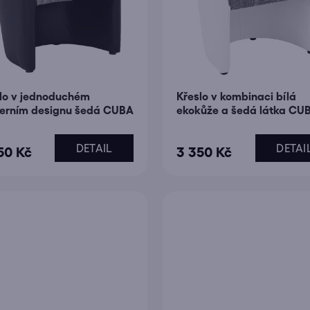
o
d
u
k
t
lo v jednoduchém
Křeslo v kombinaci bílá
ů
erním designu šedá CUBA
ekokůže a šedá látka CU
DETAIL
DETAI
50 Kč
3 350 Kč