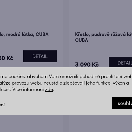
lo, modrá látka, CUBA
Křeslo, pudrově růžová lá
CUBA
DETAIL
Průměrné
50 Kč
DETAI
3 090 Kč
hodnocení
produktu
áme cookies, abychom Vám umožnili pohodlné prohlížení we
je
alýze provozu webu neustále zlepšovali jeho funkce, výkon a
5,0
lnost. Více informací
zde
.
z
souhl
ní
5
hvězdiček.