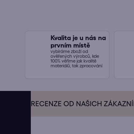
Kvalita je u nás na
prvním místě
vybíráme zboží od
ověřených výrobců, kde
100% věříme jak kvalitě
materiálů, tak zpracování
Z
á
RECENZE OD NAŠICH ZÁKAZN
p
a
t
í