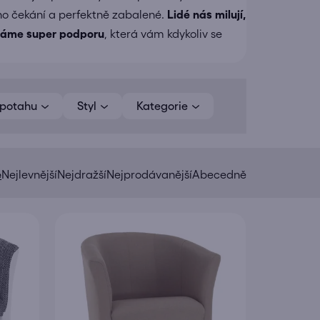
ho čekání a perfektně zabalené.
Lidé nás milují,
áme super podporu
, která vám kdykoliv se
 potahu
Styl
Kategorie
e
Nejlevnější
Nejdražší
Nejprodávanější
Abecedně