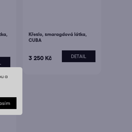
tka,
Křeslo, smaragdová látka,
CUBA
DETAIL
3 250 Kč
L
bu a
asím