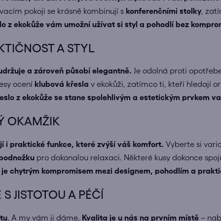
ývacím pokoji se krásně kombinují s
konferenčními stolky
, zat
lo z ekokůže vám umožní užívat si styl a pohodlí bez kompro
AKTIČNOST A STYL
udržuje a zároveň působí elegantně.
Je odolná proti opotřebe
lesy ocení
klubová křesla
v ekokůži, zatímco ti, kteří hledají 
eslo z ekokůže se stane spolehlivým a estetickým prvkem vaš
Ý OKAMŽIK
í i praktické funkce, které zvýší váš komfort.
Vyberte si vari
podnožku
pro dokonalou relaxaci. Některé kusy dokonce spoju
e je chytrým kompromisem mezi designem, pohodlím a prakti
S JISTOTOU A PÉČÍ
otu
. A my vám ji dáme.
Kvalita je u nás na prvním místě
– nab