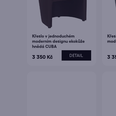
Křeslo v jednoduchém
Křes
moderním designu ekokůže
mod
hnědá CUBA
DETAIL
3 350 Kč
3 3