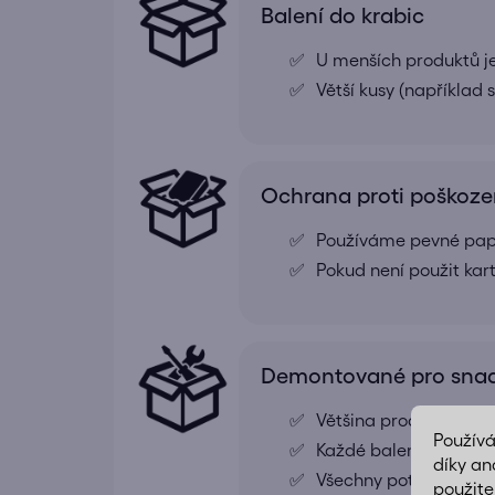
Balení do krabic
U menších produktů j
Větší kusy (například
Ochrana proti poškoze
Používáme pevné papír
Pokud není použit kar
Demontované pro snad
Většina produktů je
Použív
Každé balení obsahuj
díky an
Všechny potřebné díly
použite