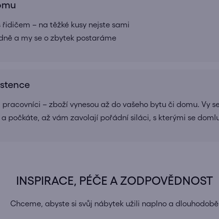
domu
 řidičem – na těžké kusy nejste sami
adně a my se o zbytek postaráme
istence
a pracovníci – zboží vynesou až do vašeho bytu či domu. Vy se
 a počkáte, až vám zavolají pořádní siláci, s kterými se doml
INSPIRACE, PÉČE A ZODPOVĚDNOST
Chceme, abyste si svůj nábytek užili naplno a dlouhodobě