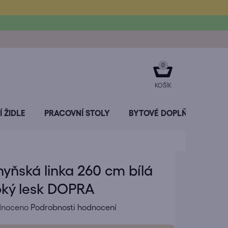
NÁKUPNÍ
KOŠÍK
 ŽIDLE
PRACOVNÍ STOLY
BYTOVÉ DOPLŇKY
SL
yňská linka 260 cm bílá
oký lesk DOPRA
né
dnoceno
Podrobnosti hodnocení
ení