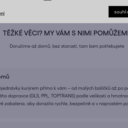
souhl
ní
TĚŽKÉ VĚCI? MY VÁM S NIMI POMŮŽEM
Doručíme až domů, bez starostí, tam kam potřebujete
domů
bjednávky kurýrem přímo k vám – od malých balíčků až po pa
ho dopravce (GLS, PPL, TOPTRANS) podle velikosti a hmotnos
ivě zabalena, aby dorazila rychle, bezpečně a v naprostém 