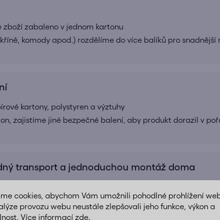
e zboží zabaleno v jednom kartonu
 skříně, komody apod.) rozdělíme do více balíků pro snadnější
ní
ové kartony, polystyren a výztuhy
ton, zajistíme jiné bezpečné balení, aby produkt dorazil v po
ný transport a jednoduchou montáž doma
 dodávána v demontovaném stavu
áme cookies, abychom Vám umožnili pohodlné prohlížení we
e přehledný montážní návod srozumitelně popsaný krok za k
alýze provozu webu neustále zlepšovali jeho funkce, výkon a
 a komponenty jsou součástí balení, aby byla montáž jednod
lnost. Více informací
zde
.