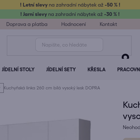
! Letní slevy
na zahradní nábytek až
-50 % !
! Jarní slevy
na zahradní nábytek až
-30 % !
Doprava a platba
Hodnocení
Kontakt
JÍDELNÍ STOLY
JÍDELNÍ SETY
KŘESLA
PRACOVNÍ
y
Kuchyňská linka 260 cm bílá vysoký lesk DOPRA
Kuch
vys
Průměr
Neoho
hodnoc