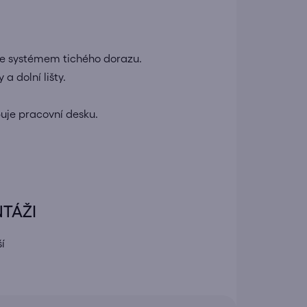
 se systémem tichého dorazu.
a dolní lišty.
buje pracovní desku.
NTÁŽI
í