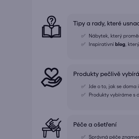
Tipy a rady, které usna
Nábytek, který proměn
Inspirativní
blog
, kte
Produkty pečlivě vybí
Jde o to, jak se doma
Produkty vybíráme s d
Péče a ošetření
Správná péče znamená