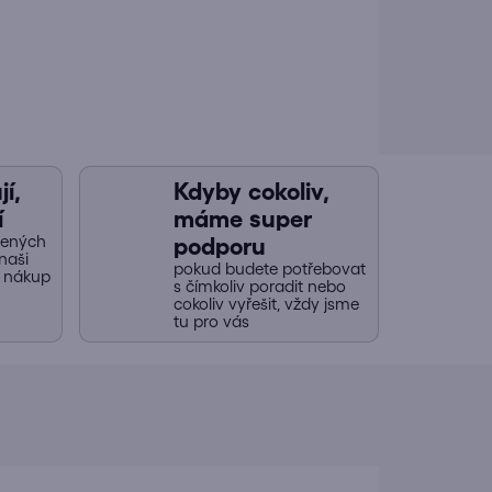
í,
Kdyby cokoliv,
í
máme super
jených
podporu
naši
pokud budete potřebovat
y nákup
s čímkoliv poradit nebo
cokoliv vyřešit, vždy jsme
tu pro vás