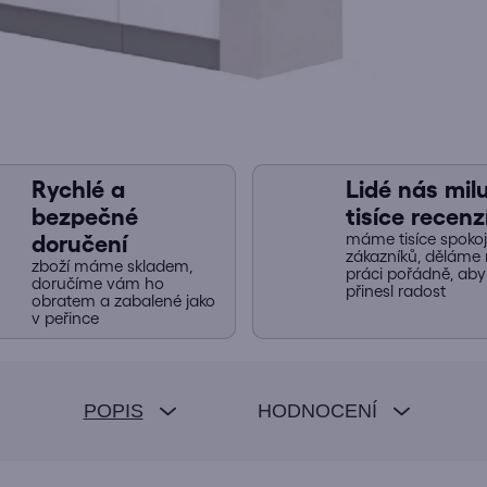
Rychlé a
Lidé nás miluj
bezpečné
tisíce recenz
máme tisíce spoko
doručení
zákazníků, děláme 
zboží máme skladem,
práci pořádně, ab
doručíme vám ho
přinesl radost
obratem a zabalené jako
v peřince
POPIS
HODNOCENÍ