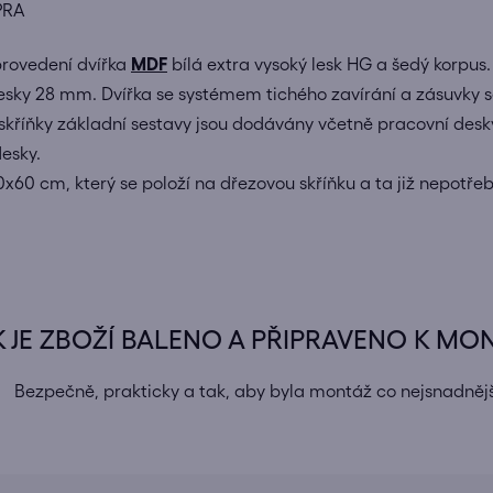
PRA
provedení dvířka
MDF
bílá extra vysoký lesk HG a šedý korpus.
desky 28 mm. Dvířka se systémem tichého zavírání a zásuvky
skříňky základní sestavy jsou dodávány včetně pracovní desky 
esky.
60 cm, který se položí na dřezovou skříňku a ta již nepotře
K JE ZBOŽÍ BALENO A PŘIPRAVENO K MO
Bezpečně, prakticky a tak, aby byla montáž co nejsnadnějš