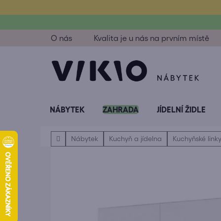
Přejít
na
obsah
O nás
Kvalita je u nás na prvním místě
NÁBYTEK
ZAHRADA
JÍDELNÍ ŽIDLE
Domů
Nábytek
Kuchyň a jídelna
Kuchyňské link