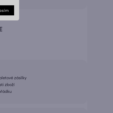
asím
E
letové zásilky
ti zboží
pořádku