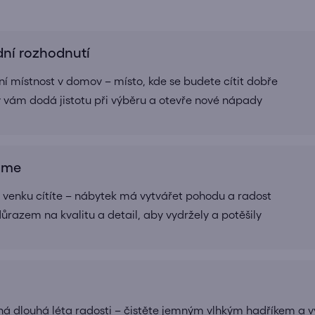
dní rozhodnutí
í místnost v domov – místo, kde se budete cítit dobře
rý vám dodá jistotu při výběru a otevře nové nápady
ráme
 i venku cítíte – nábytek má vytvářet pohodu a radost
ůrazem na kvalitu a detail, aby vydržely a potěšily
 dlouhá léta radosti – čistěte jemným vlhkým hadříkem a v