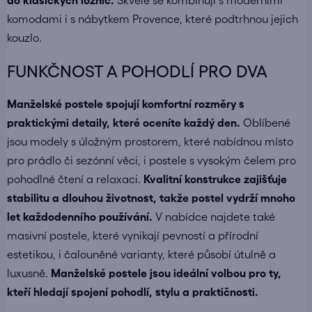
do klasických ložnic.
Skvěle se kombinují s
moderními
komodami
i s
nábytkem Provence
, které podtrhnou jejich
kouzlo.
FUNKČNOST A POHODLÍ PRO DVA
Manželské postele spojují komfortní rozměry s
praktickými detaily, které oceníte každý den.
Oblíbené
jsou modely s úložným prostorem, které nabídnou místo
pro prádlo či sezónní věci, i postele s vysokým čelem pro
pohodlné čtení a relaxaci.
Kvalitní konstrukce zajišťuje
stabilitu a dlouhou životnost, takže postel vydrží mnoho
let každodenního používání.
V nabídce najdete také
masivní postele
, které vynikají pevností a přírodní
estetikou, i čalouněné varianty, které působí útulně a
luxusně.
Manželské postele jsou ideální volbou pro ty,
kteří hledají spojení pohodlí, stylu a praktičnosti.