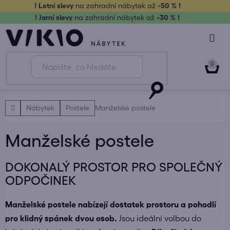
Přejít
! Letní slevy
na zahradní nábytek až
-50 % !
na
! Jarní slevy
na zahradní nábytek až
-30 % !
obsah
NÁK
KOŠ
Domů
Nábytek
Postele
Manželské postele
Manželské postele
DOKONALÝ PROSTOR PRO SPOLEČNÝ
ODPOČINEK
Manželské postele nabízejí dostatek prostoru a pohodlí
pro klidný spánek dvou osob.
Jsou ideální volbou do