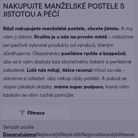
NAKUPUJTE MANŽELSKÉ POSTELE S
JISTOTOU A PÉČÍ
Když nakupujete
manželské postele
, chcete jistotu
. A my
vám ji dáme.
Kvalita je u nás na prvním místě
– nabízíme
jen pečlivě vybrané produkty od výrobců, kterým
důvěřujeme. Objednávky
posíláme
rychle a bezpečně
,
aby se k vám dostaly bez zbytečného čekání a perfektně
zabalené.
Lidé nás milují, tisíce recenzí
mluví za vše –
dáváme si záležet, aby nákup vždy potěšil. A pokud se
objeví jakákoli otázka,
máme super podporu
, která vám
kdykoliv se vším rychle pomůže.
V
ý
p
i
Ř
Doporučujeme
Nejlevnější
Nejdražší
Nejprodávanější
Abeced