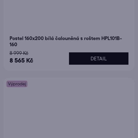
Postel 160x200 bílá čalouněná s roštem HPL101B-
160
8 999 Kč
DETAIL
8 565 Kč
Výprodej