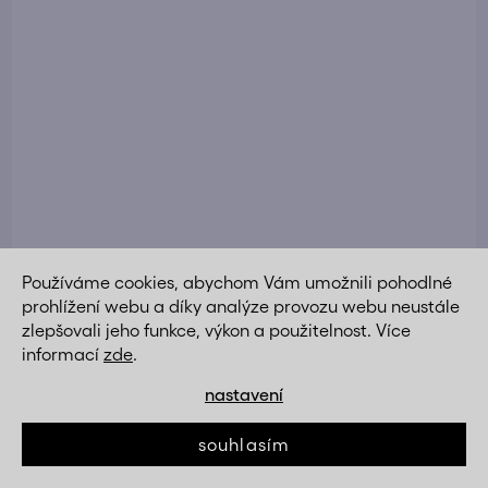
Postel 160x200, bílá, RAMIAK
poslední kusy za tuto
Používáme cookies, abychom Vám umožnili pohodlné
akční cenu
prohlížení webu a díky analýze provozu webu neustále
11 208 Kč
zlepšovali jeho funkce, výkon a použitelnost. Více
DETAIL
3 990 Kč
informací
zde
.
nastavení
souhlasím