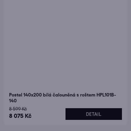
Postel 140x200 bílá čalouněná s roštem HPL101B-
140
8 599 Kč
DETAIL
8 075 Kč