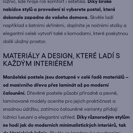
ložnic, kde hraje roli komfort i estetika.
Díky široké
nabídce stylů a provedení si vyberete postel, která
dokonale zapadne do vašeho domova.
Skvěle ladí
například s
šatními skříněmi
, doplníte je
nočními stolky
a
elegantní celek vytvoří také s
komodami
, které poskytnou
další úložný prostor.
MATERIÁLY A DESIGN, KTERÉ LADÍ S
KAŽDÝM INTERIÉREM
Manželské postele jsou dostupné v celé řadě materiálů –
od masivního dřeva přes laminát až po moderní
čalounění.
Dřevěné postele působí přírodně a pevně,
laminované modely oceníte pro jejich praktičnost a
snadnou údržbu, zatímco čalouněné varianty přidají
ložnici luxusní a elegantní vzhled.
Díky různorodým stylům
se hodí jak do moderních minimalistických interiérů, tak