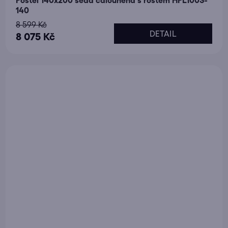
Postel 140x200 šedá čalouněná s roštem HPL100S-
140
8 599 Kč
DETAIL
8 075 Kč