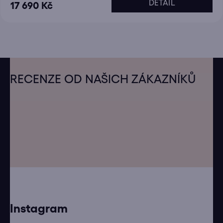
DETAIL
17 690 Kč
Z
á
RECENZE OD NAŠICH ZÁKAZNÍKŮ
p
a
t
í
Instagram