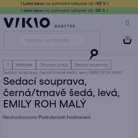
Přejít
! Letní slevy
na zahradní nábytek až
-50 % !
na
! Jarní slevy
na zahradní nábytek až
-30 % !
obsah
NÁK
KOŠ
Domů
Nábytek
Obývací pokoj
Sedací soupravy
Sedací souprava, černá/tmavě šedá, levá, EMILY ROH MALÝ
Sedací souprava,
černá/tmavě šedá, levá,
EMILY ROH MALÝ
Průměrné
Neohodnoceno
Podrobnosti hodnocení
hodnocení
produktu