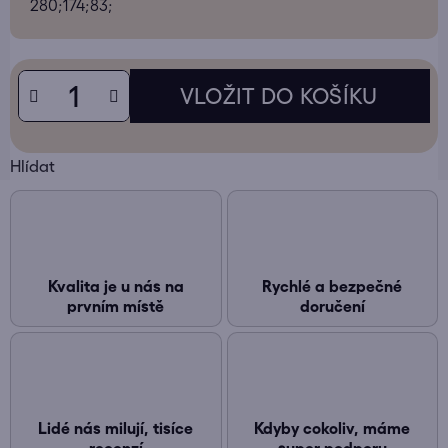
280;174;83;
Hlídat
Kvalita je u nás na
Rychlé a bezpečné
prvním místě
doručení
Lidé nás milují, tisíce
Kdyby cokoliv, máme