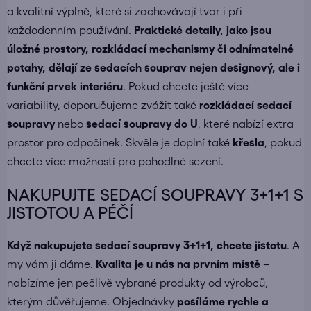
a kvalitní výplně, které si zachovávají tvar i při
každodenním používání.
Praktické detaily, jako jsou
úložné prostory, rozkládací mechanismy či odnímatelné
potahy, dělají ze sedacích souprav nejen designový, ale i
funkční prvek interiéru
. Pokud chcete ještě více
variability, doporučujeme zvážit také
rozkládací sedací
soupravy
nebo
sedací soupravy do U
, které nabízí extra
prostor pro odpočinek. Skvěle je doplní také
křesla
, pokud
chcete více možností pro pohodlné sezení.
NAKUPUJTE SEDACÍ SOUPRAVY 3+1+1 S
JISTOTOU A PÉČÍ
Když nakupujete
sedací soupravy 3+1+1
, chcete jistotu
. A
my vám ji dáme.
Kvalita je u nás na prvním místě
–
nabízíme jen pečlivě vybrané produkty od výrobců,
kterým důvěřujeme. Objednávky
posíláme
rychle a