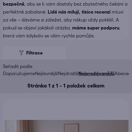
bezpečně
, aby se k vám dostaly bez zbytečného čekání a
perfektně zabalené.
Lidé nás milují, tisíce recenzí
mluví
za vše – dáváme si záležet, aby nákup vždy potěšil. A
pokud se objeví jakákoli otázka,
máme super podporu
,
která vám kdykoliv se vším rychle pomůže.
V
ý
p
i
Ř
Doporučujeme
Nejlevnější
Nejdražší
Nejprodávanější
Abeced
s
a
Stránka
1
z
1
-
1
položek celkem
p
z
r
e
o
n
d
í
u
p
k
r