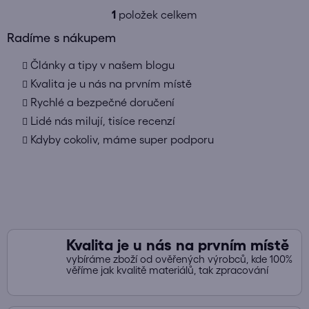
1
položek celkem
O
v
Radíme s nákupem
l
Články a tipy v našem blogu
á
d
Kvalita je u nás na prvním místě
a
Rychlé a bezpečné doručení
c
Lidé nás milují, tisíce recenzí
í
Kdyby cokoliv, máme super podporu
p
r
v
k
y
v
ý
Kvalita je u nás na prvním místě
p
vybíráme zboží od ověřených výrobců, kde 100%
i
věříme jak kvalitě materiálů, tak zpracování
s
u