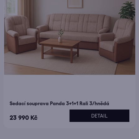
t
o
ů
d
u
k
t
ů
Sedací souprava Panda 3+1+1 Rali 3/hnědá
DETAIL
23 990 Kč