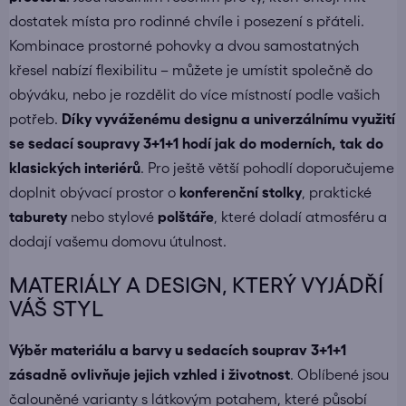
dostatek místa pro rodinné chvíle i posezení s přáteli.
Kombinace prostorné pohovky a dvou samostatných
křesel nabízí flexibilitu – můžete je umístit společně do
obýváku, nebo je rozdělit do více místností podle vašich
potřeb.
Díky vyváženému designu a univerzálnímu využití
se sedací soupravy 3+1+1 hodí jak do moderních, tak do
klasických interiérů
. Pro ještě větší pohodlí doporučujeme
doplnit obývací prostor o
konferenční stolky
, praktické
taburety
nebo stylové
polštáře
, které doladí atmosféru a
dodají vašemu domovu útulnost.
MATERIÁLY A DESIGN, KTERÝ VYJÁDŘÍ
VÁŠ STYL
Výběr materiálu a barvy u sedacích souprav 3+1+1
zásadně ovlivňuje jejich vzhled i životnost
. Oblíbené jsou
čalouněné varianty s látkovým potahem, které působí