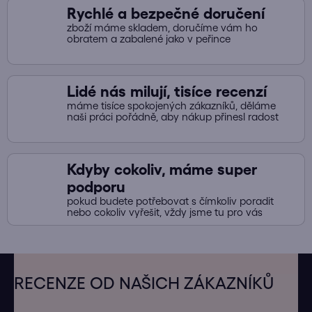
Rychlé a bezpečné doručení
zboží máme skladem, doručíme vám ho
obratem a zabalené jako v peřince
Lidé nás milují, tisíce recenzí
máme tisíce spokojených zákazníků, děláme
naši práci pořádně, aby nákup přinesl radost
Kdyby cokoliv, máme super
podporu
pokud budete potřebovat s čímkoliv poradit
nebo cokoliv vyřešit, vždy jsme tu pro vás
Z
á
RECENZE OD NAŠICH ZÁKAZNÍKŮ
p