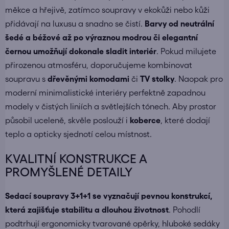
měkce a hřejivě, zatímco soupravy v ekokůži nebo kůži
přidávají na luxusu a snadno se čistí.
Barvy od neutrální
šedé a béžové až po výraznou modrou či elegantní
černou umožňují dokonale sladit interiér
. Pokud milujete
přirozenou atmosféru, doporučujeme kombinovat
soupravu s
dřevěnými komodami
či
TV stolky
. Naopak pro
moderní minimalistické interiéry perfektně zapadnou
modely v čistých liniích a světlejších tónech. Aby prostor
působil uceleně, skvěle poslouží i
koberce
, které dodají
teplo a opticky sjednotí celou místnost.
KVALITNÍ KONSTRUKCE A
PROMYŠLENÉ DETAILY
Sedací soupravy 3+1+1 se vyznačují pevnou konstrukcí,
která zajišťuje stabilitu a dlouhou životnost
. Pohodlí
podtrhují ergonomicky tvarované opěrky, hluboké sedáky