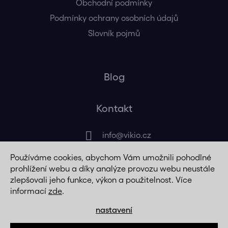
Obchodní podmínky
Podmínky ochrany osobních údajů
Slovník pojmů
Blog
Kontakt
info
@
vikio.cz
Používáme cookies, abychom Vám umožnili pohodlné
+420 725 320 508
prohlížení webu a díky analýze provozu webu neustále
zlepšovali jeho funkce, výkon a použitelnost. Více
informací
zde
.
nastavení
Vytvořil Shoptet