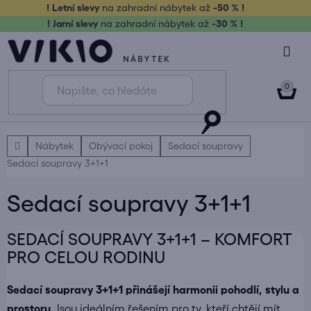
Přejít
! Letní slevy
na zahradní nábytek až
-50 % !
na
! Jarní slevy
na zahradní nábytek až
-30 % !
obsah
NÁK
KOŠ
Domů
Nábytek
Obývací pokoj
Sedací soupravy
Sedací soupravy 3+1+1
Sedací soupravy 3+1+1
SEDACÍ SOUPRAVY 3+1+1 – KOMFORT
PRO CELOU RODINU
Sedací soupravy 3+1+1 přinášejí harmonii pohodlí, stylu a
prostoru
. Jsou ideálním řešením pro ty, kteří chtějí mít