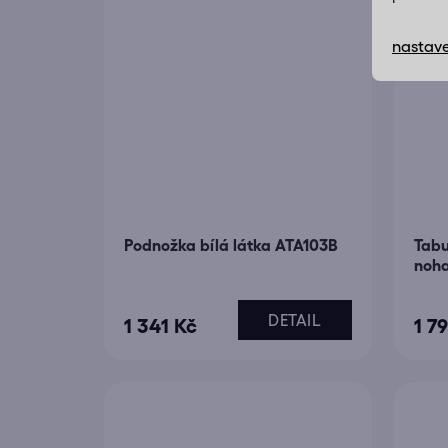
nastave
Podnožka bílá látka ATA103B
Tabu
noha
DETAIL
1 341 Kč
1 7