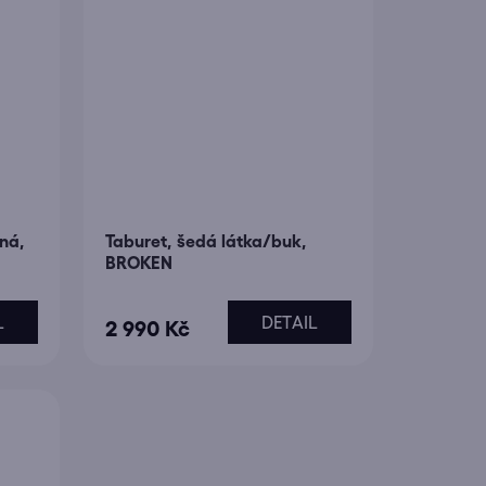
rná,
Taburet, šedá látka/buk,
BROKEN
L
DETAIL
2 990 Kč