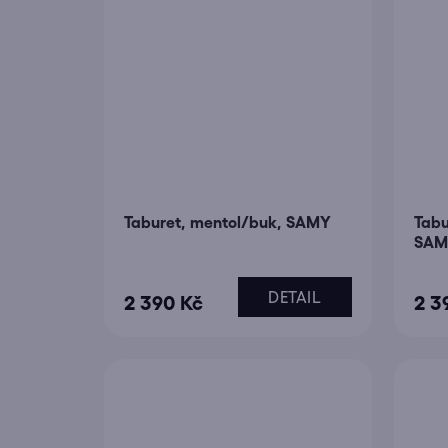
5
hvěz
Taburet, mentol/buk, SAMY
Tabu
SAM
DETAIL
2 390 Kč
2 3