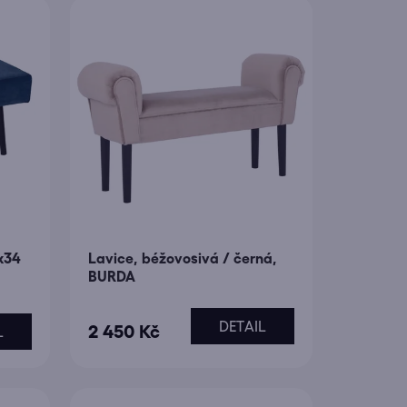
x34
Lavice, béžovosivá / černá,
BURDA
DETAIL
2 450 Kč
L