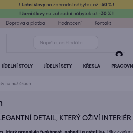
! Letní slevy
na zahradní nábytek až
-50 % !
! Jarní slevy
na zahradní nábytek až
-30 % !
Doprava a platba
Hodnocení
Kontakt
JÍDELNÍ STOLY
JÍDELNÍ SETY
KŘESLA
PRACOVNÍ
ty na nožičkách
h
GANTNÍ DETAIL, KTERÝ OŽIVÍ INTERIÉR
 který propojuje funkčnost, pohodlí a estetiku.
Díky zvýšené