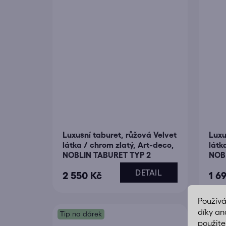
Luxusní taburet, růžová Velvet
Luxu
látka / chrom zlatý, Art-deco,
látk
NOBLIN TABURET TYP 2
NOBL
DETAIL
2 550 Kč
1 6
Použív
díky an
Tip na dárek
použite