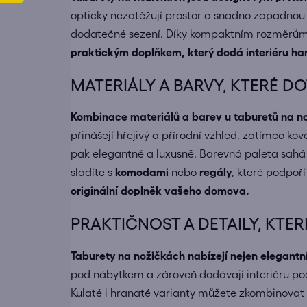
opticky nezatěžují prostor a snadno zapadnou 
dodatečné sezení. Díky kompaktním rozměrům je
praktickým doplňkem, který dodá interiéru har
MATERIÁLY A BARVY, KTERÉ DO
Kombinace materiálů a barev u taburetů na n
přinášejí hřejivý a přírodní vzhled, zatímco k
pak elegantně a luxusně. Barevná paleta sahá 
sladíte s
komodami
nebo
regály
, které podpoř
originální doplněk vašeho domova.
PRAKTIČNOST A DETAILY, KTE
Taburety na nožičkách nabízejí nejen elegantní
pod nábytkem a zároveň dodávají interiéru poc
Kulaté i hranaté varianty můžete zkombinovat