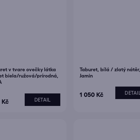
ret v tvare ovečky látka
Taburet, bílá / zlatý nátěr
et biela/ružová/prírodná,
Jamin
A
DETAI
měrné
1 050 Kč
DETAIL
 Kč
ocení
uktu