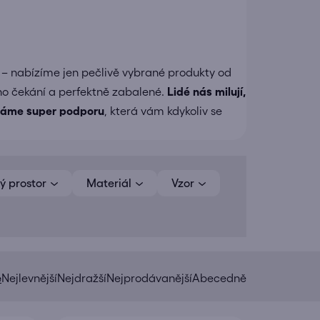
– nabízíme jen pečlivě vybrané produkty od
ho čekání a perfektně zabalené.
Lidé nás milují,
áme super podporu
, která vám kdykoliv se
ý prostor
Materiál
Vzor
e
Nejlevnější
Nejdražší
Nejprodávanější
Abecedně