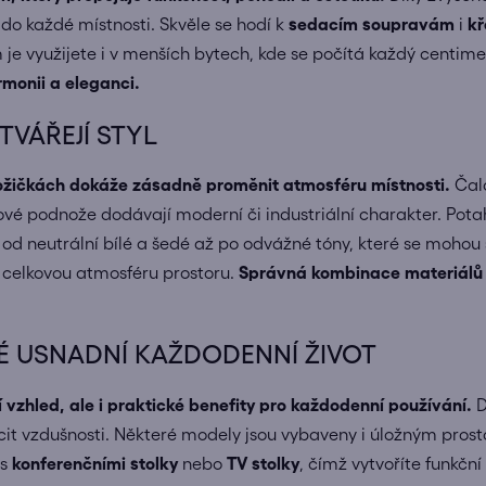
do každé místnosti. Skvěle se hodí k
sedacím soupravám
i
kř
 využijete i v menších bytech, kde se počítá každý centime
monii a eleganci.
TVÁŘEJÍ STYL
ožičkách dokáže zásadně proměnit atmosféru místnosti.
Čal
ovové podnože dodávají moderní či industriální charakter. Pot
od neutrální bílé a šedé až po odvážné tóny, které se mohou
í celkovou atmosféru prostoru.
Správná kombinace materiálů 
RÉ USNADNÍ KAŽDODENNÍ ŽIVOT
 vzhled, ale i praktické benefity pro každodenní používání.
D
it vzdušnosti. Některé modely jsou vybaveny i úložným pros
 s
konferenčními stolky
nebo
TV stolky
, čímž vytvoříte funkční