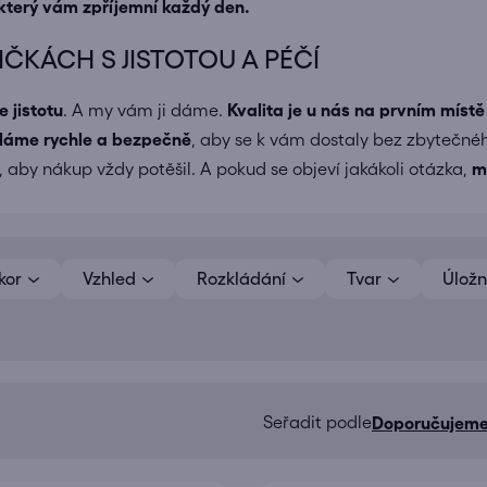
který vám zpříjemní každý den.
ČKÁCH S JISTOTOU A PÉČÍ
e jistotu
. A my vám ji dáme.
Kvalita je u nás na prvním místě
íláme
rychle a bezpečně
, aby se k vám dostaly bez zbytečné
 aby nákup vždy potěšil. A pokud se objeví jakákoli otázka,
m
kor
Vzhled
Rozkládání
Tvar
Úložn
Doporučujem
Ř
a