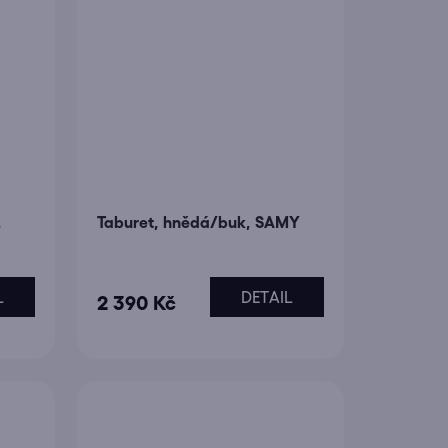
,
Taburet, hnědá/buk, SAMY
L
DETAIL
2 390 Kč