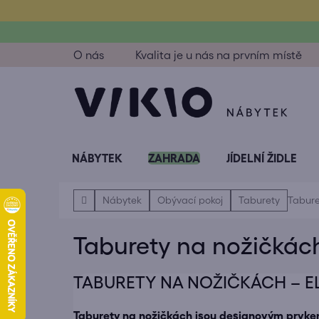
Přejít
na
obsah
O nás
Kvalita je u nás na prvním místě
NÁBYTEK
ZAHRADA
JÍDELNÍ ŽIDLE
Domů
Nábytek
Obývací pokoj
Taburety
Tabure
Taburety na nožičkác
TABURETY NA NOŽIČKÁCH – ELE
Taburety na nožičkách jsou designovým prvkem,