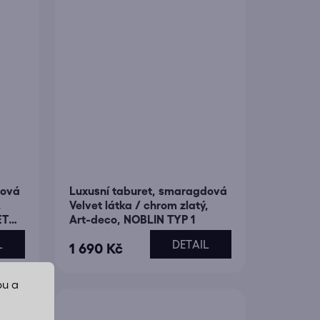
dová
Luxusní taburet, smaragdová
,
Velvet látka / chrom zlatý,
ET
Art-deco, NOBLIN TYP 1
L
DETAIL
1 690 Kč
bu a