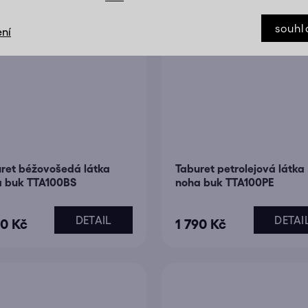
souhl
ní
ret béžovošedá látka
Taburet petrolejová látka
 buk TTA100BS
noha buk TTA100PE
DETAIL
DETAI
90 Kč
1 790 Kč