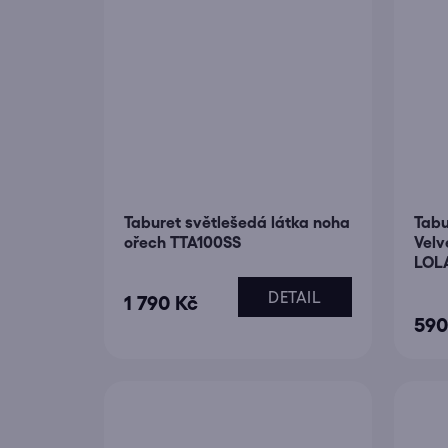
Taburet světlešedá látka noha
Tabu
ořech TTA100SS
Velv
LOL
DETAIL
Prů
1 790 Kč
590
hodn
prod
je
5,0
z