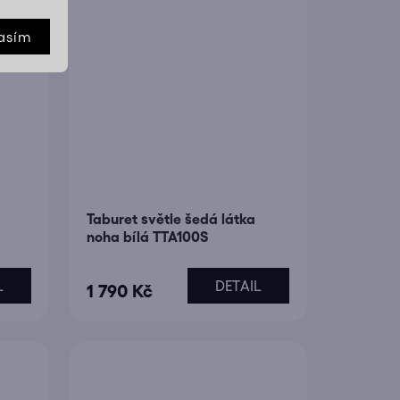
asím
Taburet světle šedá látka
noha bílá TTA100S
L
DETAIL
1 790 Kč