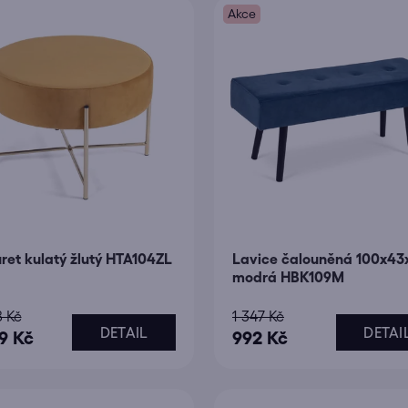
z
Akce
e
n
í
p
r
o
d
u
k
t
ret kulatý žlutý HTA104ZL
Lavice čalouněná 100x43
ů
modrá HBK109M
8 Kč
1 347 Kč
DETAIL
DETAI
69 Kč
992 Kč