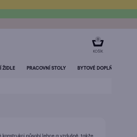
NÁKUPNÍ
KOŠÍK
 ŽIDLE
PRACOVNÍ STOLY
BYTOVÉ DOPLŇKY
SL
 konstrukci působí lehce a vzdušně, takže