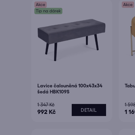
u
Akce
Akce
k
Tip na dárek
t
ů
Lavice čalouněná 100x43x34
Tabu
šedá HBK109S
1 347 Kč
1 59
DETAIL
992 Kč
1 1