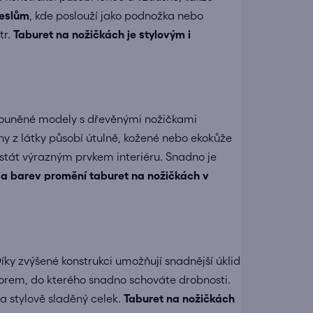
eslům
, kde poslouží jako podnožka nebo
tr.
Taburet na nožičkách je stylovým i
ouněné modely s dřevěnými nožičkami
ahy z látky působí útulně, kožené nebo ekokůže
 stát výrazným prvkem interiéru. Snadno je
a barev promění taburet na nožičkách v
íky zvýšené konstrukci umožňují snadnější úklid
torem, do kterého snadno schováte drobnosti.
 a stylově sladěný celek.
Taburet na nožičkách