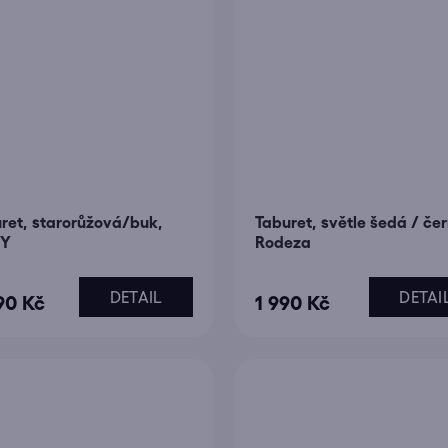
diček.
ret, starorůžová/buk,
Taburet, světle šedá / če
Y
Rodeza
DETAIL
DETAI
90 Kč
1 990 Kč