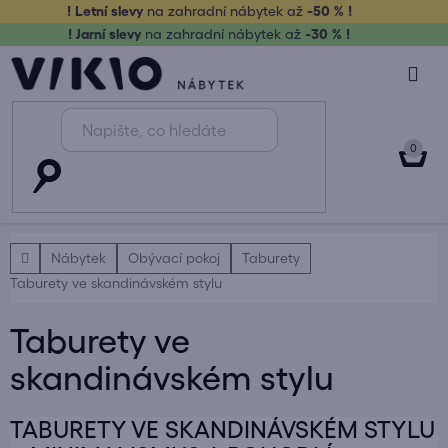
Přejít
! Letní slevy
na zahradní nábytek až
-50 % !
na
! Jarní slevy
na zahradní nábytek až
-30 % !
obsah
NÁK
KOŠ
Domů
Nábytek
Obývací pokoj
Taburety
Taburety ve skandinávském stylu
Taburety ve
skandinávském stylu
TABURETY VE SKANDINÁVSKÉM STYLU