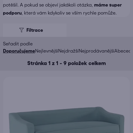
potěšil. A pokud se objeví jakákoli otázka,
máme super
podporu
, která vám kdykoliv se vším rychle pomůže.
V
ý
p
i
Ř
Doporučujeme
Nejlevnější
Nejdražší
Nejprodávanější
Abeced
s
a
Stránka
1
z
1
-
9
položek celkem
p
z
r
e
o
n
d
í
u
p
k
r
t
o
ů
d
u