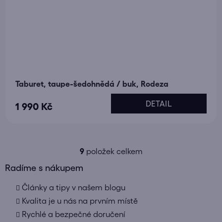
Taburet, taupe-šedohnědá / buk, Rodeza
DETAIL
1 990 Kč
9
položek celkem
O
v
Radíme s nákupem
l
Články a tipy v našem blogu
á
d
Kvalita je u nás na prvním místě
a
Rychlé a bezpečné doručení
c