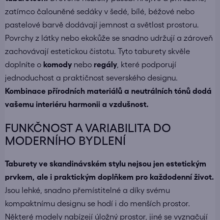
zatímco čalouněné sedáky v šedé, bílé, béžové nebo
pastelové barvě dodávají jemnost a světlost prostoru.
Povrchy z látky nebo ekokůže se snadno udržují a zároveň
zachovávají estetickou čistotu. Tyto taburety skvěle
doplníte o
komody
nebo
regály
, které podporují
jednoduchost a praktičnost severského designu.
Kombinace přírodních materiálů a neutrálních tónů dodá
vašemu interiéru harmonii a vzdušnost.
FUNKČNOST A VARIABILITA DO
MODERNÍHO BYDLENÍ
Taburety ve skandinávském stylu nejsou jen estetickým
prvkem, ale i praktickým doplňkem pro každodenní život.
Jsou lehké, snadno přemístitelné a díky svému
kompaktnímu designu se hodí i do menších prostor.
Některé modely nabízejí úložný prostor, jiné se vyznačují