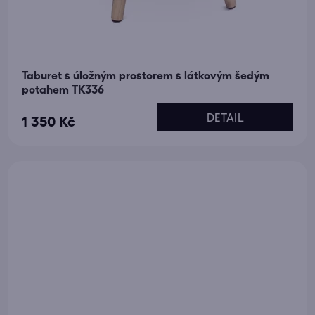
Taburet s úložným prostorem s látkovým šedým
potahem TK336
DETAIL
1 350 Kč