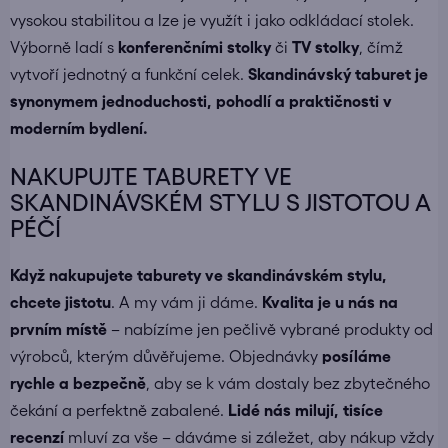
vysokou stabilitou a lze je využít i jako odkládací stolek.
Výborně ladí s
konferenčními stolky
či
TV stolky
, čímž
vytvoří jednotný a funkční celek.
Skandinávský taburet je
synonymem jednoduchosti, pohodlí a praktičnosti v
moderním bydlení.
NAKUPUJTE TABURETY VE
SKANDINÁVSKÉM STYLU S JISTOTOU A
PÉČÍ
Když nakupujete
taburety ve skandinávském stylu
,
chcete jistotu
. A my vám ji dáme.
Kvalita je u nás na
prvním místě
– nabízíme jen pečlivě vybrané produkty od
výrobců, kterým důvěřujeme. Objednávky
posíláme
rychle a bezpečně
, aby se k vám dostaly bez zbytečného
čekání a perfektně zabalené.
Lidé nás milují, tisíce
recenzí
mluví za vše – dáváme si záležet, aby nákup vždy