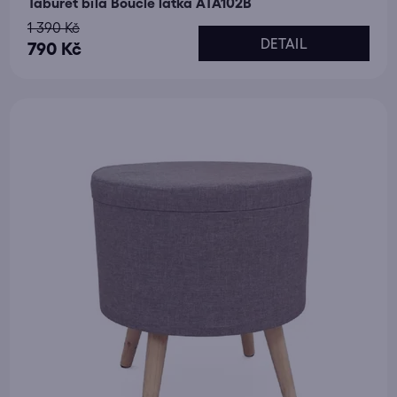
Taburet bílá Bouclé látka ATA102B
1 390 Kč
DETAIL
790 Kč