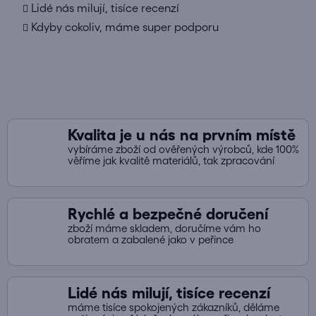
Lidé nás milují, tisíce recenzí
í
Kdyby cokoliv, máme super podporu
p
r
v
k
y
v
ý
Kvalita je u nás na prvním místě
p
vybíráme zboží od ověřených výrobců, kde 100%
i
věříme jak kvalitě materiálů, tak zpracování
s
u
Rychlé a bezpečné doručení
zboží máme skladem, doručíme vám ho
obratem a zabalené jako v peřince
Lidé nás milují, tisíce recenzí
máme tisíce spokojených zákazníků, děláme