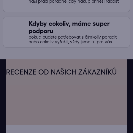
naši práci pořádně, aby nákup přinesl radost
Kdyby cokoliv, máme super
podporu
pokud budete potřebovat s čímkoliv poradit
nebo cokoliv vyřešit, vždy jsme tu pro vás
Z
á
RECENZE OD NAŠICH ZÁKAZNÍKŮ
p
a
t
í