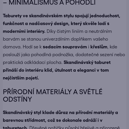
– MINIMALISMUS A POHODLÍ
Taburety ve skandinávském stylu spojují jednoduchost,
funkčnost a nadčasový design, který skvěle ladí s
moderními interiéry.
Díky čistým liniím a neutrálním
barvám se stanou univerzálním doplňkem vašeho
domova. Hodí se k
sedacím soupravám
i
křeslům
, kde
poslouží jako pohodlná podnožka, dodatečné sezení nebo
praktická odkládací plocha.
Skandinávský taburet
přináší do interiéru klid, útulnost a eleganci v tom
nejčistším pojetí.
PŘÍRODNÍ MATERIÁLY A SVĚTLÉ
ODSTÍNY
Skandinávský styl klade důraz na přírodní materiály a
barevnou střídmost, což se dokonale odráží i v
taburetech.
Dřevěné nožičky působí hřejivě a přirozeně,