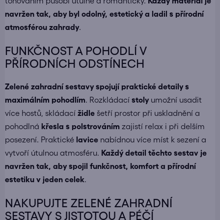
tónováním působí útulně a romanticky.
Každý materiál je
navržen tak, aby byl odolný, estetický a ladil s přírodní
atmosférou zahrady
.
FUNKČNOST A POHODLÍ V
PŘÍRODNÍCH ODSTÍNECH
Zelené zahradní sestavy spojují praktické detaily s
maximálním pohodlím
. Rozkládací
stoly
umožní usadit
více hostů, skládací
židle
šetří prostor při uskladnění a
pohodlná
křesla s polstrováním
zajistí relax i při delším
posezení. Praktické
lavice
nabídnou více míst k sezení a
vytvoří útulnou atmosféru.
Každý detail těchto sestav je
navržen tak, aby spojil funkčnost, komfort a přírodní
estetiku v jeden celek
.
NAKUPUJTE ZELENÉ ZAHRADNÍ
SESTAVY S JISTOTOU A PÉČÍ