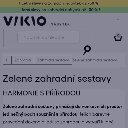
Přejít
! Letní slevy
na zahradní nábytek až
-50 % !
na
! Jarní slevy
na zahradní nábytek až
-30 % !
obsah
NÁK
KOŠ
Domů
Zahrada
Zahradní sestavy
Zelené zahradní sestavy
Zelené zahradní sestavy
HARMONIE S PŘÍRODOU
Zelené zahradní sestavy přinášejí do venkovních prostor
jedinečný pocit souznění s přírodou
. Jejich barevné
provedení dokonale ladí se zahradou a vytváří klidné