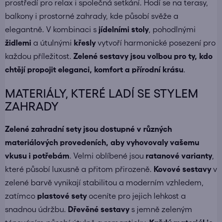
prostředí pro relax i společná setkání. Hodí se na terasy,
balkony i prostorné zahrady, kde působí svěže a
elegantně. V kombinaci s
jídelními stoly
, pohodlnými
židlemi
a útulnými
křesly
vytvoří harmonické posezení pro
každou příležitost.
Zelené sestavy jsou volbou pro ty, kdo
chtějí propojit eleganci, komfort a přírodní krásu
.
MATERIÁLY, KTERÉ LADÍ SE STYLEM
ZAHRADY
Zelené zahradní sety jsou dostupné v různých
materiálových provedeních, aby vyhovovaly vašemu
vkusu i potřebám
. Velmi oblíbené jsou
ratanové varianty
,
které působí luxusně a přitom přirozeně.
Kovové sestavy
v
zelené barvě vynikají stabilitou a moderním vzhledem,
zatímco
plastové sety
oceníte pro jejich lehkost a
snadnou údržbu.
Dřevěné sestavy
s jemně zeleným