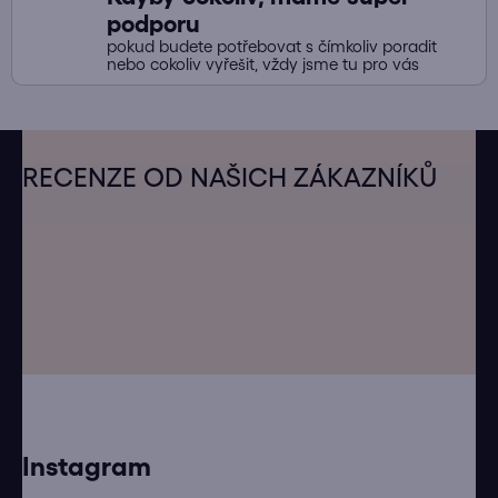
podporu
pokud budete potřebovat s čímkoliv poradit
nebo cokoliv vyřešit, vždy jsme tu pro vás
Z
á
RECENZE OD NAŠICH ZÁKAZNÍKŮ
p
a
t
í
Instagram