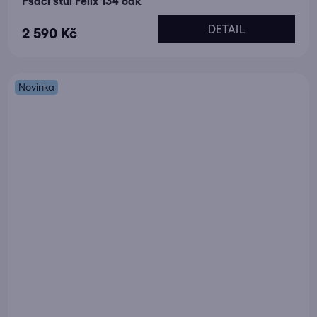
Psací stůl Felix 134 oak
DETAIL
2 590 Kč
Novinka