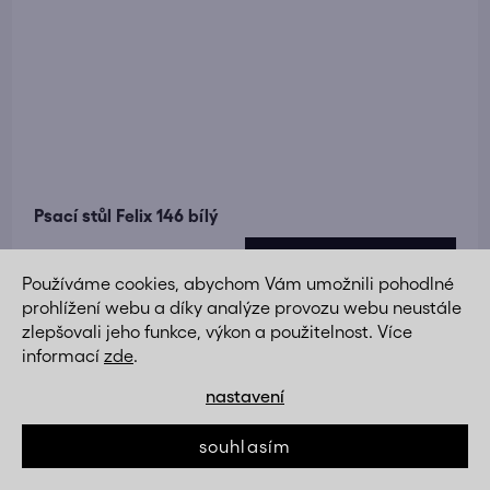
Psací stůl Felix 146 bílý
DETAIL
2 890 Kč
Používáme cookies, abychom Vám umožnili pohodlné
prohlížení webu a díky analýze provozu webu neustále
zlepšovali jeho funkce, výkon a použitelnost. Více
Novinka
informací
zde
.
nastavení
souhlasím