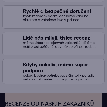
Rychlé a bezpečné doručení
zboží máme skladem, doručíme vám ho
obratem a zabalené jako v peřince
Lidé nás milují, tisíce recenzí
máme tisíce spokojených zákazníků, děláme
naši práci pořádně, aby nákup přinesl radost
Kdyby cokoliv, máme super
podporu
pokud budete potřebovat s čímkoliv poradit
nebo cokoliv vyřešit, vždy jsme tu pro vás
Z
á
RECENZE OD NAŠICH ZÁKAZNÍKŮ