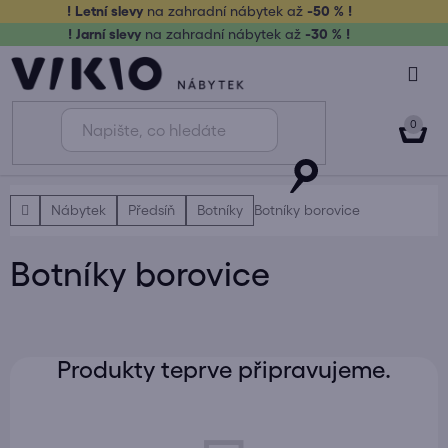
Přejít
! Letní slevy
na zahradní nábytek až
-50 % !
na
! Jarní slevy
na zahradní nábytek až
-30 % !
obsah
NÁK
KOŠ
Domů
Nábytek
Předsíň
Botníky
Botníky borovice
Botníky borovice
Produkty teprve připravujeme.