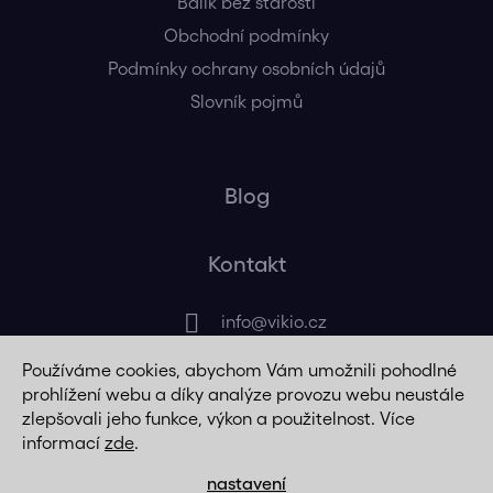
Balík bez starostí
Obchodní podmínky
Podmínky ochrany osobních údajů
Slovník pojmů
Blog
Kontakt
info
@
vikio.cz
Používáme cookies, abychom Vám umožnili pohodlné
+420 725 320 508
prohlížení webu a díky analýze provozu webu neustále
zlepšovali jeho funkce, výkon a použitelnost. Více
informací
zde
.
nastavení