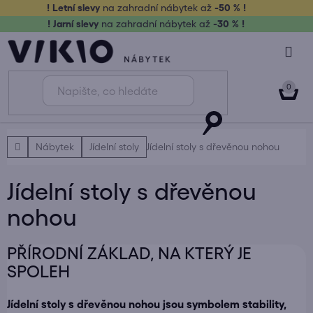
Přejít
! Letní slevy
na zahradní nábytek až
-50 % !
na
! Jarní slevy
na zahradní nábytek až
-30 % !
obsah
NÁK
KOŠ
Domů
Nábytek
Jídelní stoly
Jídelní stoly s dřevěnou nohou
Jídelní stoly s dřevěnou
nohou
PŘÍRODNÍ ZÁKLAD, NA KTERÝ JE
SPOLEH
Jídelní stoly s dřevěnou nohou jsou symbolem stability,