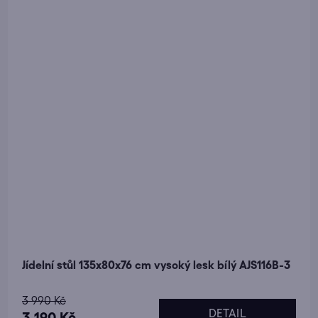
Jídelní stůl 135x80x76 cm vysoký lesk bílý AJS116B-3
Průměrné
3 990 Kč
DETAIL
hodnocení
3 190 Kč