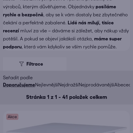
výrobců, kterým důvěřujeme. Objednávky
posíláme
rychle a bezpečně
, aby se k vám dostaly bez zbytečného
čekání a perfektně zabalené.
Lidé nás milují, tisíce
recenzí
mluví za vše – dáváme si záležet, aby nákup vždy
potěšil. A pokud se objeví jakákoli otázka,
máme super
podporu
, která vám kdykoliv se vším rychle pomůže.
V
ý
p
i
Ř
Doporučujeme
Nejlevnější
Nejdražší
Nejprodávanější
Abeced
s
a
Stránka
1
z
1
-
41
položek celkem
p
z
r
e
o
n
Akce
d
í
u
p