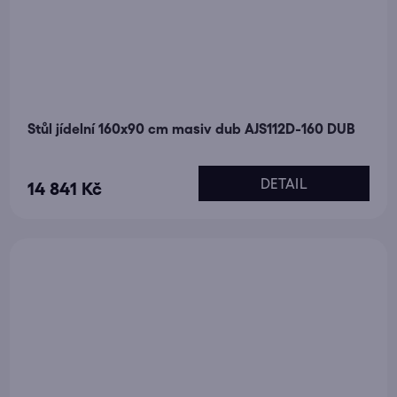
Stůl jídelní 160x90 cm masiv dub AJS112D-160 DUB
Průměrné
DETAIL
14 841 Kč
hodnocení
produktu
je
5,0
z
5
hvězdiček.