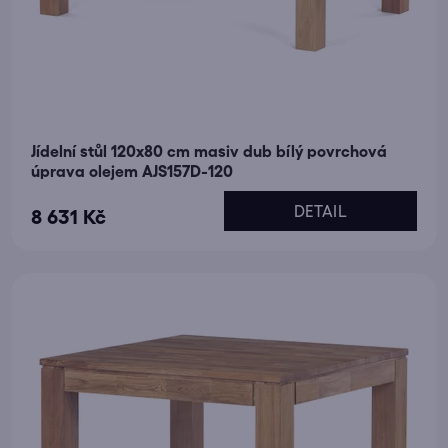
Jídelní stůl 120x80 cm masiv dub bílý povrchová
úprava olejem AJS157D-120
DETAIL
8 631 Kč