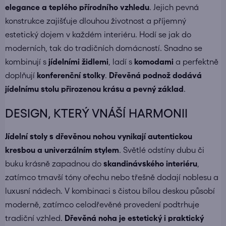
elegance a teplého přírodního vzhledu
. Jejich pevná
konstrukce zajišťuje dlouhou životnost a příjemný
estetický dojem v každém interiéru. Hodí se jak do
moderních, tak do tradičních domácností. Snadno se
kombinují s
jídelními židlemi
, ladí s
komodami
a perfektně
doplňují
konferenční stolky
.
Dřevěná podnož dodává
jídelnímu stolu přirozenou krásu a pevný základ
.
DESIGN, KTERÝ VNÁŠÍ HARMONII
Jídelní stoly s dřevěnou nohou vynikají autentickou
kresbou a univerzálním stylem
. Světlé odstíny dubu či
buku krásně zapadnou do
skandinávského interiéru
,
zatímco tmavší tóny ořechu nebo třešně dodají noblesu a
luxusní nádech. V kombinaci s čistou bílou deskou působí
moderně, zatímco celodřevěné provedení podtrhuje
tradiční vzhled.
Dřevěná noha je estetický i praktický