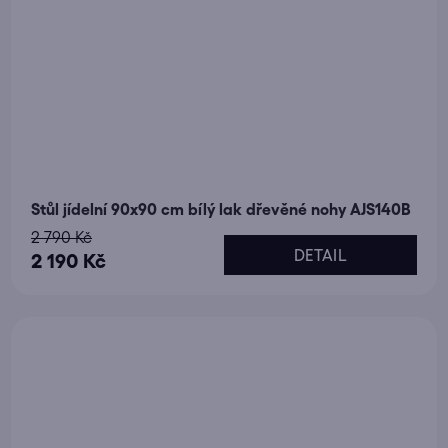
Stůl jídelní 90x90 cm bílý lak dřevěné nohy AJS140B
2 790 Kč
DETAIL
2 190 Kč