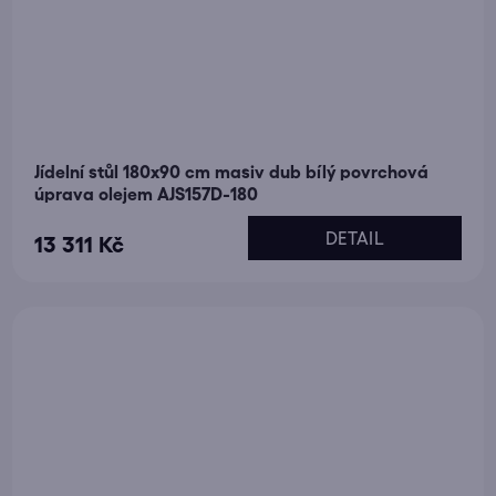
Jídelní stůl 180x90 cm masiv dub bílý povrchová
úprava olejem AJS157D-180
DETAIL
13 311 Kč