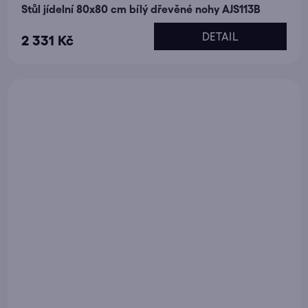
Stůl jídelní 80x80 cm bílý dřevěné nohy AJS113B
DETAIL
2 331 Kč