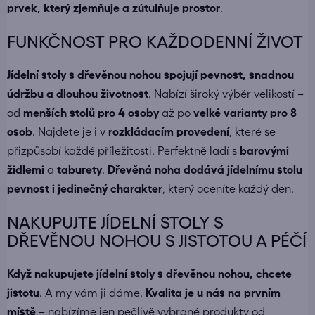
prvek, který zjemňuje a zútulňuje prostor
.
FUNKČNOST PRO KAŽDODENNÍ ŽIVOT
Jídelní stoly s dřevěnou nohou spojují pevnost, snadnou
údržbu a dlouhou životnost
. Nabízí široký výběr velikostí –
od
menších stolů pro 4 osoby
až po
velké varianty pro 8
osob
. Najdete je i v
rozkládacím provedení
, které se
přizpůsobí každé příležitosti. Perfektně ladí s
barovými
židlemi
a
taburety
.
Dřevěná noha dodává jídelnímu stolu
pevnost i jedinečný charakter
, který oceníte každý den.
NAKUPUJTE JÍDELNÍ STOLY S
DŘEVĚNOU NOHOU S JISTOTOU A PÉČÍ
Když nakupujete
jídelní stoly s dřevěnou nohou
, chcete
jistotu
. A my vám ji dáme.
Kvalita je u nás na prvním
místě
– nabízíme jen pečlivě vybrané produkty od