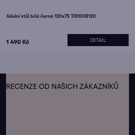
Jídelní stůl bílá černá 120x75 TJS100B120
DETAIL
1 490 Kč
Z
á
RECENZE OD NAŠICH ZÁKAZNÍKŮ
p
a
t
í