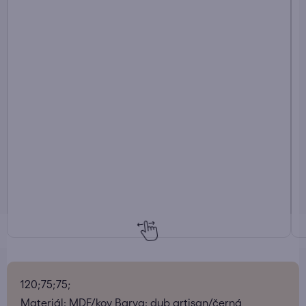
120;75;75;
Materiál: MDF/kov Barva: dub artisan/černá