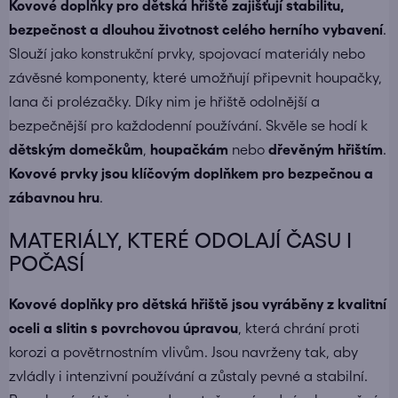
Kovové doplňky pro dětská hřiště zajišťují stabilitu,
bezpečnost a dlouhou životnost celého herního vybavení
.
Slouží jako konstrukční prvky, spojovací materiály nebo
závěsné komponenty, které umožňují připevnit houpačky,
lana či prolézačky. Díky nim je hřiště odolnější a
bezpečnější pro každodenní používání. Skvěle se hodí k
dětským domečkům
,
houpačkám
nebo
dřevěným hřištím
.
Kovové prvky jsou klíčovým doplňkem pro bezpečnou a
zábavnou hru
.
MATERIÁLY, KTERÉ ODOLAJÍ ČASU I
POČASÍ
Kovové doplňky pro dětská hřiště jsou vyráběny z kvalitní
oceli a slitin s povrchovou úpravou
, která chrání proti
korozi a povětrnostním vlivům. Jsou navrženy tak, aby
zvládly i intenzivní používání a zůstaly pevné a stabilní.