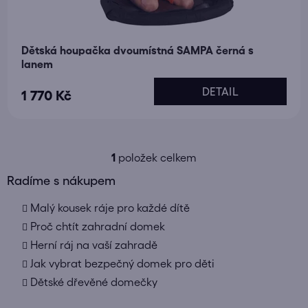
Dětská houpačka dvoumístná SAMPA černá s
lanem
DETAIL
1 770 Kč
1
položek celkem
O
v
Radíme s nákupem
l
Malý kousek ráje pro každé dítě
á
d
Proč chtít zahradní domek
a
Herní ráj na vaší zahradě
c
Jak vybrat bezpečný domek pro děti
í
Dětské dřevěné domečky
p
r