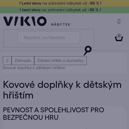
Přejít
! Letní slevy
na zahradní nábytek až
-50 % !
na
! Jarní slevy
na zahradní nábytek až
-30 % !
obsah
NÁK
KOŠ
Domů
Zahrada
Dětská hřiště a domečky
Kovové doplňky k dětským hřištím
Kovové doplňky k dětským
hřištím
PEVNOST A SPOLEHLIVOST PRO
BEZPEČNOU HRU