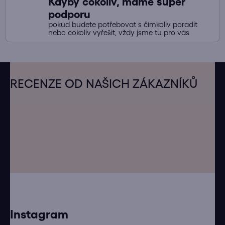
Kdyby cokoliv, máme super
podporu
pokud budete potřebovat s čímkoliv poradit
nebo cokoliv vyřešit, vždy jsme tu pro vás
Z
á
RECENZE OD NAŠICH ZÁKAZNÍKŮ
p
a
t
í
Instagram