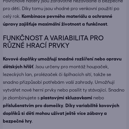
Povrchové nátěry jsou zdravotně nezávadné a bezpečné
pro děti. Díky tomu jsou vhodné pro venkovní použití po
celý rok.
Kombinace pevného materiálu a ochranné
úpravy zajišťuje maximální životnost a funkčnost
.
FUNKČNOST A VARIABILITA PRO
RŮZNÉ HRACÍ PRVKY
Kovové doplňky umožňují snadné rozšíření nebo opravu
dětských hřišť
. Jsou určeny pro montáž houpaček,
lezeckých lan, prolézaček či šplhacích sítí, takže se
snadno přizpůsobí potřebám vaší zahrady. Umožňují
vytvářet nové herní prvky nebo posílit ty stávající. Snadno
je zkombinujete s
plastovými skluzavkami
nebo
příslušenstvím pro domečky
.
Díky variabilitě kovových
doplňků si děti mohou užívat ještě více zábavy a
bezpečné hry
.