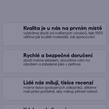
v
k
y
v
ý
Kvalita je u nás na prvním místě
p
vybíráme zboží od ověřených výrobců, kde 100%
i
věříme jak kvalitě materiálů, tak zpracování
s
u
Rychlé a bezpečné doručení
zboží máme skladem, doručíme vám ho
obratem a zabalené jako v peřince
Lidé nás milují, tisíce recenzí
máme tisíce spokojených zákazníků, děláme
naši práci pořádně, aby nákup přinesl radost