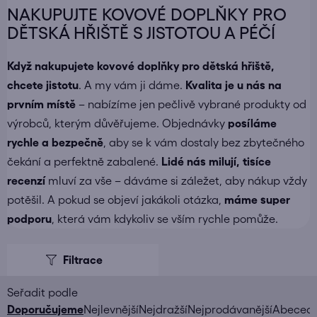
NAKUPUJTE KOVOVÉ DOPLŇKY PRO
DĚTSKÁ HŘIŠTĚ S JISTOTOU A PÉČÍ
Když nakupujete
kovové doplňky pro dětská hřiště
,
chcete jistotu
. A my vám ji dáme.
Kvalita je u nás na
prvním místě
– nabízíme jen pečlivě vybrané produkty od
výrobců, kterým důvěřujeme. Objednávky
posíláme
rychle a bezpečně
, aby se k vám dostaly bez zbytečného
čekání a perfektně zabalené.
Lidé nás milují, tisíce
recenzí
mluví za vše – dáváme si záležet, aby nákup vždy
potěšil. A pokud se objeví jakákoli otázka,
máme super
podporu
, která vám kdykoliv se vším rychle pomůže.
V
ý
p
i
Ř
Doporučujeme
Nejlevnější
Nejdražší
Nejprodávanější
Abeced