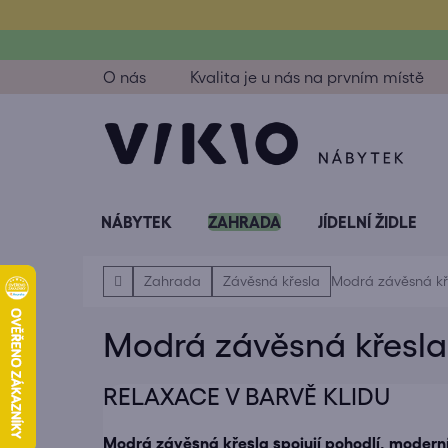
Přejít
na
obsah
O nás
Kvalita je u nás na prvním místě
NÁBYTEK
ZAHRADA
JÍDELNÍ ŽIDLE
Domů
Zahrada
Závěsná křesla
Modrá závěsná kř
Modrá závěsná křesla
RELAXACE V BARVĚ KLIDU
Modrá závěsná křesla spojují pohodlí, moderní