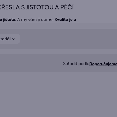
ESLA S JISTOTOU A PÉČÍ
e jistotu
. A my vám ji dáme.
Kvalita je u
teriál
Doporučujem
Ř
a
z
e
n
í
p
r