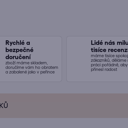
p
r
v
k
y
v
ý
Rychlé a
Lidé nás miluj
p
bezpečné
tisíce recenz
i
máme tisíce spoko
doručení
s
zákazníků, děláme 
zboží máme skladem,
práci pořádně, ab
u
doručíme vám ho obratem
přinesl radost
a zabalené jako v peřince
ÍKŮ