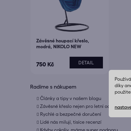
Závěsné houpací křeslo,
modrá, NIKOLO NEW
DETAIL
750 Kč
Použív
díky an
Radíme s nákupem
použite
Články a tipy v našem blogu
Závěsné křeslo nejen pro letní odpočinek
nastave
Rychlé a bezpečné doručení
Lidé nás milují, tisíce recenzí
Kdyby cokoliv, máme super podporu