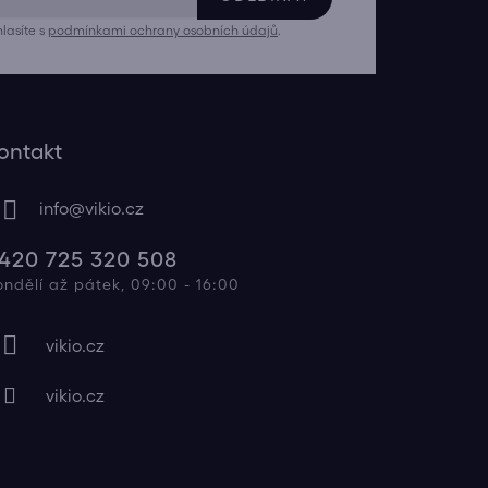
lasíte s
podmínkami ochrany osobních údajů
.
ontakt
info
@
vikio.cz
420 725 320 508