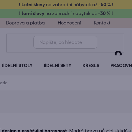
! Letní slevy
na zahradní nábytek až
-50 % !
! Jarní slevy
na zahradní nábytek až
-30 % !
Doprava a platba
Hodnocení
Kontakt
JÍDELNÍ STOLY
JÍDELNÍ SETY
KŘESLA
PRACOVNÍ
esla
 design a osvěžující barevnost
. Modrá barva působí uklidňu