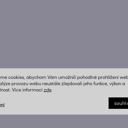
o
d
u
k
t
ů
áme cookies, abychom Vám umožnili pohodlné prohlížení we
O
alýze provozu webu neustále zlepšovali jeho funkce, výkon a
v
lnost. Více informací
zde
.
l
á
souhl
ní
d
a
c
í