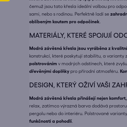
čemuž jsou tato křesla ideální volbou pro odpo
sami, nebo s rodinou. Perfektně ladí se
zahrad
oblíbeným koutem pro odpočinek
.
MATERIÁLY, KTERÉ SPOJUJÍ O
Modrá závěsná křesla jsou vyráběna z kvalitní
konstrukcí, které poskytují stabilitu, a varian
polstrováním
v modrých odstínech, které zvyšuj
dřevěnými doplňky
pro přírodní atmosféru.
Kom
DESIGN, KTERÝ OŽIVÍ VAŠI ZA
Modrá závěsná křesla přinášejí nejen komfort, 
relax, zatímco výrazná barva dodává prostoru os
pergolu nebo do interiéru. Polstrované variant
funkčnosti a pohodlí
.