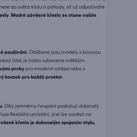
enese do světa klidu a pohody, ať už odpočíváte
esly
.
Modré závěsné křeslo se stane vaším
bé používání
. Oblíbené jsou modely s kovovou
í. Sedací část je často vybavena měkkým
vými prvky
pro moderní vzhled nebo s
ý kousek pro každý prostor
.
u
. Díky jemnému houpání poskytují dokonalý
 flexibilní umístění, jiné lze zavěsit na
věsné křeslo je dokonalým spojením stylu,