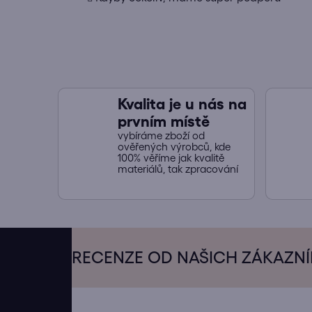
Kvalita je u nás na
prvním místě
vybíráme zboží od
ověřených výrobců, kde
100% věříme jak kvalitě
materiálů, tak zpracování
Z
á
RECENZE OD NAŠICH ZÁKAZN
p
a
t