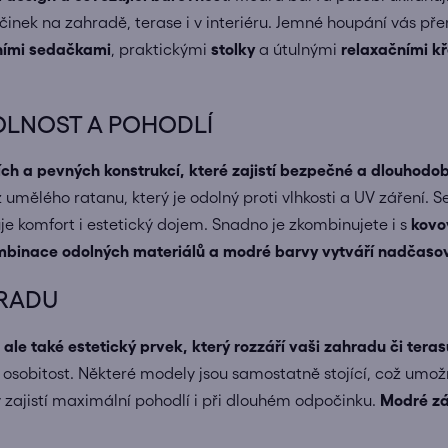
činek na zahradě, terase i v interiéru. Jemné houpání vás př
ními sedačkami
, praktickými
stolky
a útulnými
relaxačními kř
DOLNOST A POHODLÍ
ch a pevných konstrukcí, které zajistí bezpečné a dlouhodo
ty z umělého ratanu, který je odolný proti vlhkosti a UV zářen
e komfort i estetický dojem. Snadno je zkombinujete i s
kovo
binace odolných materiálů a modré barvy vytváří nadčasov
HRADU
ale také estetický prvek, který rozzáří vaši zahradu či teras
obitost. Některé modely jsou samostatně stojící, což umožňuje
y zajistí maximální pohodlí i při dlouhém odpočinku.
Modré zá