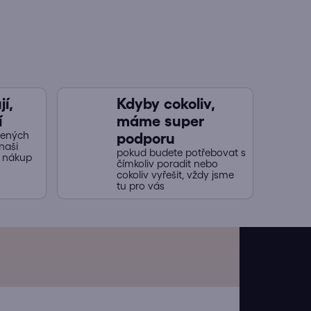
í,
Kdyby cokoliv,
í
máme super
jených
podporu
naši
pokud budete potřebovat s
y nákup
čímkoliv poradit nebo
cokoliv vyřešit, vždy jsme
tu pro vás