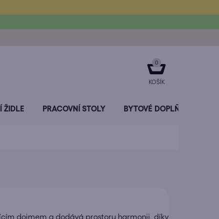
NÁKUPNÍ
KOŠÍK
 ŽIDLE
PRACOVNÍ STOLY
BYTOVÉ DOPLŇKY
SL
jícím dojmem a dodává prostoru harmonii, díky