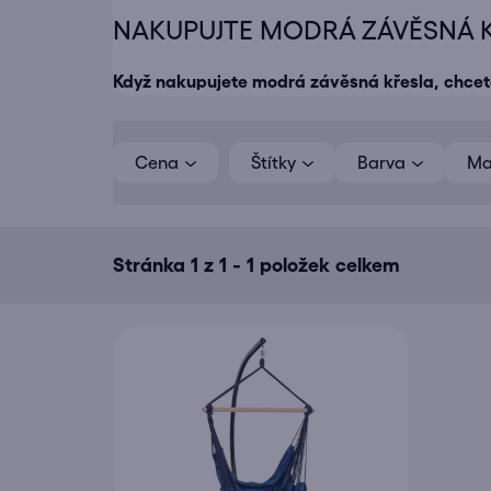
NAKUPUJTE MODRÁ ZÁVĚSNÁ KŘ
Když nakupujete
modrá závěsná křesla
, chcet
V
ý
Cena
Barva
Ma
p
i
s
Stránka
1
z
1
-
1
položek celkem
p
r
o
d
u
k
t
ů