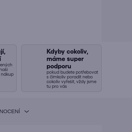
í,
Kdyby cokoliv,
í
máme super
jených
podporu
naši
pokud budete potřebovat
y nákup
s čímkoliv poradit nebo
cokoliv vyřešit, vždy jsme
tu pro vás
NOCENÍ