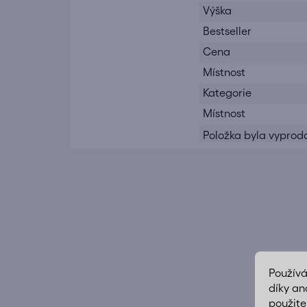
Výška
Bestseller
Cena
Místnost
Kategorie
Místnost
Položka byla vypro
Použív
díky an
použite