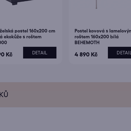
elská postel 160x200 cm
Postel kovová s lamelový
á ekokůže s roštem
roštem 160x200 bílá
000
BEHEMOTH
DETAIL
DETAI
90 Kč
4 890 Kč
ÍKŮ