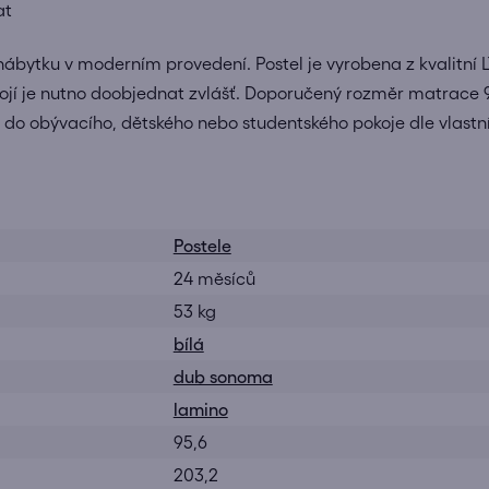
at
nábytku v moderním provedení. Postel je vyrobena z kvalitní
obojí je nutno doobjednat zvlášť. Doporučený rozměr matrac
ek do obývacího, dětského nebo studentského pokoje dle vl
Postele
24 měsíců
53 kg
bílá
dub sonoma
lamino
95,6
203,2