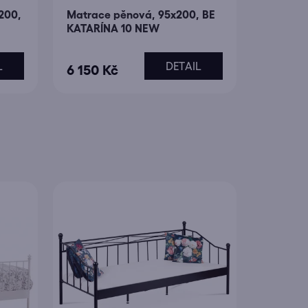
200,
Matrace pěnová, 95x200, BE
KATARÍNA 10 NEW
L
DETAIL
6 150 Kč