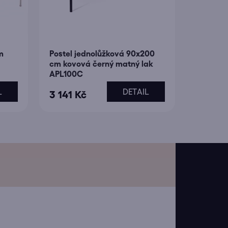
m
Postel jednolůžková 90x200
cm kovová černý matný lak
APL100C
L
DETAIL
3 141 Kč