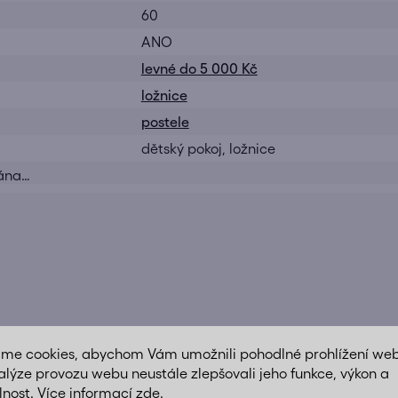
60
ANO
levné do 5 000 Kč
ložnice
postele
dětský pokoj, ložnice
dána…
áme cookies, abychom Vám umožnili pohodlné prohlížení we
alýze provozu webu neustále zlepšovali jeho funkce, výkon a
lnost. Více informací
zde
.