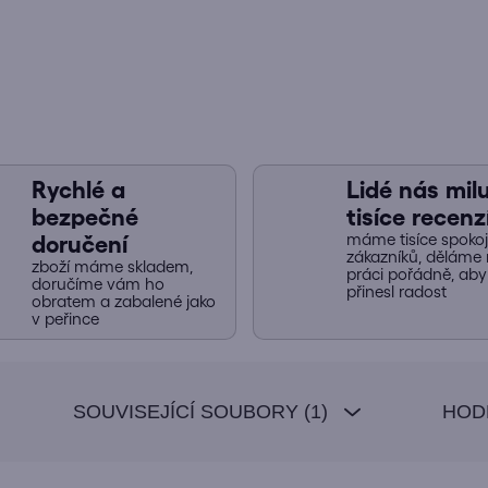
Rychlé a
Lidé nás miluj
bezpečné
tisíce recenz
máme tisíce spoko
doručení
zákazníků, děláme 
zboží máme skladem,
práci pořádně, ab
doručíme vám ho
přinesl radost
obratem a zabalené jako
v peřince
SOUVISEJÍCÍ SOUBORY (1)
HOD