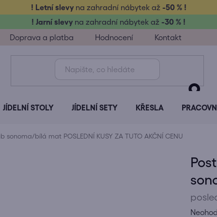
! Letní slevy
na zahradní nábytek až
-50 % !
! Jarní slevy
na zahradní nábytek až
-30 % !
Doprava a platba
Hodnocení
Kontakt
JÍDELNÍ STOLY
JÍDELNÍ SETY
KŘESLA
PRACOVNÍ
dub sonoma/bílá mat
POSLEDNÍ KUSY ZA TUTO AKČNÍ CENU
Post
son
posle
Průměr
Neoho