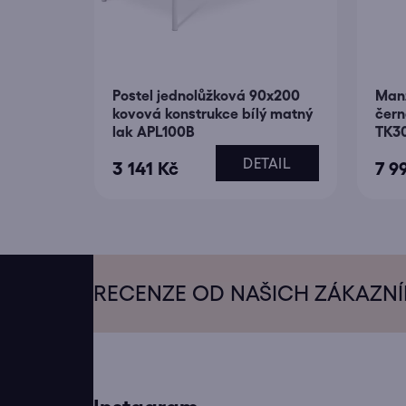
Postel jednolůžková 90x200
Manž
kovová konstrukce bílý matný
čern
lak APL100B
TK3
DETAIL
3 141 Kč
7 9
Z
á
RECENZE OD NAŠICH ZÁKAZN
p
a
t
í