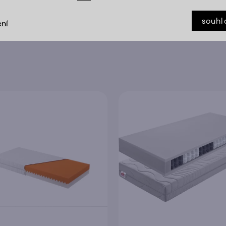
souhl
ní