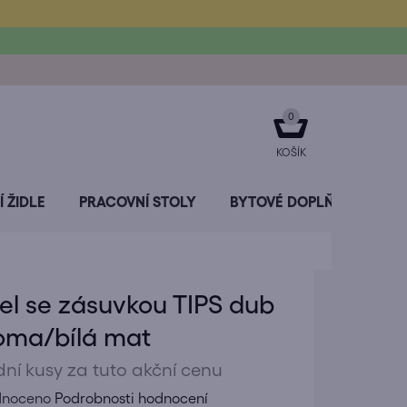
NÁKUPNÍ
KOŠÍK
 ŽIDLE
PRACOVNÍ STOLY
BYTOVÉ DOPLŇKY
SL
el se zásuvkou TIPS dub
oma/bílá mat
dní kusy za tuto akční cenu
né
dnoceno
Podrobnosti hodnocení