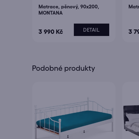
Matrace, pěnový, 90x200,
Matr
MONTANA
DETAIL
3 990 Kč
3 7
Podobné produkty