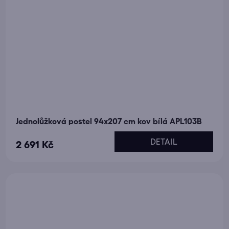
Jednolůžková postel 94x207 cm kov bílá APL103B
DETAIL
2 691 Kč