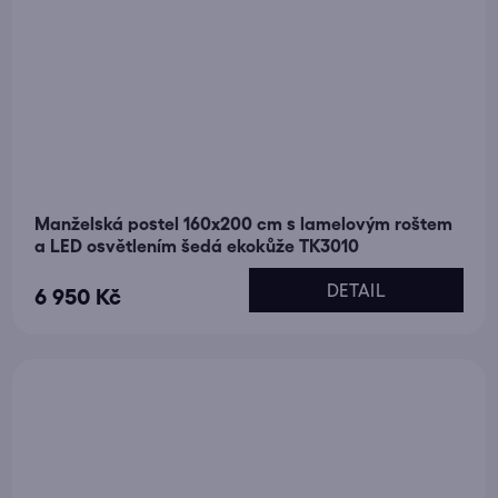
Manželská postel 160x200 cm s lamelovým roštem
a LED osvětlením šedá ekokůže TK3010
DETAIL
6 950 Kč