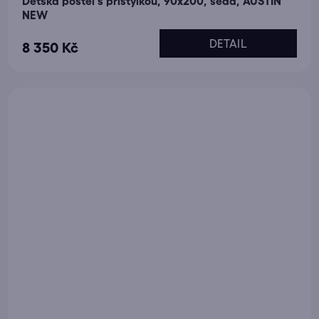
Dětská postel s přistýlkou, 90x200, šedá, AUSTIN
NEW
DETAIL
8 350 Kč