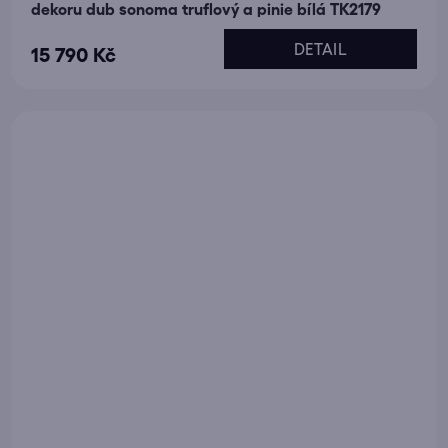
dekoru dub sonoma truflový a pinie bílá TK2179
DETAIL
15 790 Kč