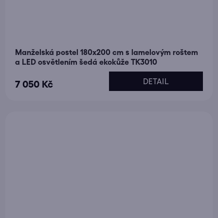
Manželská postel 180x200 cm s lamelovým roštem
a LED osvětlením šedá ekokůže TK3010
DETAIL
7 050 Kč