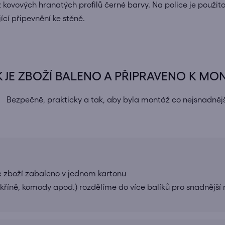
 kovových hranatých profilů černé barvy. Na police je použit
cí připevnění ke stěně.
K JE ZBOŽÍ BALENO A PŘIPRAVENO K MO
Bezpečně, prakticky a tak, aby byla montáž co nejsnadnějš
e zboží zabaleno v jednom kartonu
 skříně, komody apod.) rozdělíme do více balíků pro snadnější