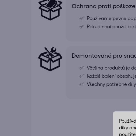
Ochrana proti poškoze
Používáme pevné papír
Pokud není použit kar
Demontované pro snad
Většina produktů je
Každé balení obsahuj
Všechny potřebné díly
Použív
díky an
použite