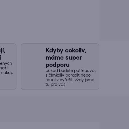
í,
Kdyby cokoliv,
í
máme super
jených
podporu
naši
pokud budete potřebovat
y nákup
s čímkoliv poradit nebo
cokoliv vyřešit, vždy jsme
tu pro vás