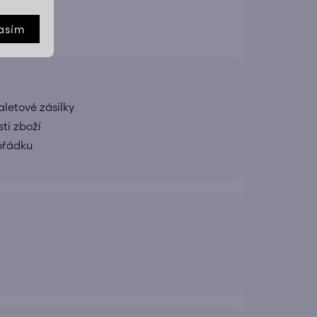
asím
letové zásilky
ti zboží
pořádku