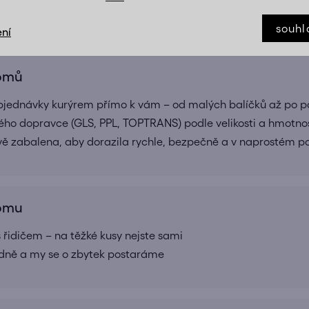
Doručíme až domů, bez starostí, tam kam potřebujete
souhl
ní
domů
bjednávky kurýrem přímo k vám – od malých balíčků až po pa
ho dopravce (GLS, PPL, TOPTRANS) podle velikosti a hmotnos
ivě zabalena, aby dorazila rychle, bezpečně a v naprostém 
domu
 řidičem – na těžké kusy nejste sami
adně a my se o zbytek postaráme