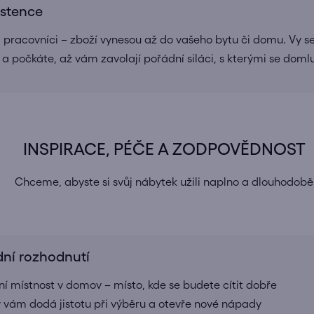
istence
a pracovníci – zboží vynesou až do vašeho bytu či domu. Vy se
 a počkáte, až vám zavolají pořádní siláci, s kterými se doml
INSPIRACE, PÉČE A ZODPOVĚDNOST
Chceme, abyste si svůj nábytek užili naplno a dlouhodobě
dní rozhodnutí
í místnost v domov – místo, kde se budete cítit dobře
rý vám dodá jistotu při výběru a otevře nové nápady