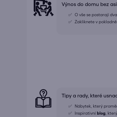
Výnos do domu bez as
O vše se postarají dv
Zakliknete v pokladně
Tipy a rady, které usna
Nábytek, který proměn
Inspirativní
blog
, kte