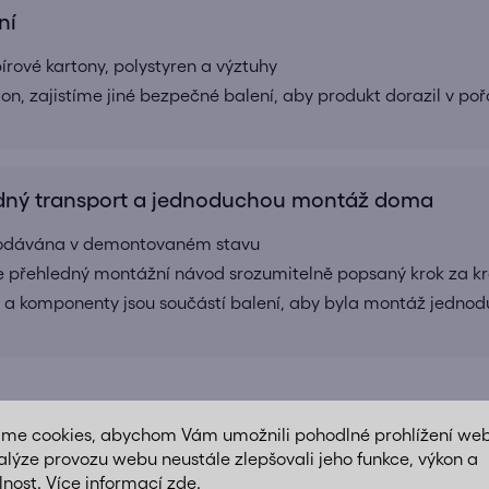
ní
ové kartony, polystyren a výztuhy
ton, zajistíme jiné bezpečné balení, aby produkt dorazil v po
ný transport a jednoduchou montáž doma
 dodávána v demontovaném stavu
e přehledný montážní návod srozumitelně popsaný krok za k
 a komponenty jsou součástí balení, aby byla montáž jednod
áme cookies, abychom Vám umožnili pohodlné prohlížení we
TĚŽKÉ VĚCI? MY VÁM S NIMI POMŮŽEM
alýze provozu webu neustále zlepšovali jeho funkce, výkon a
lnost. Více informací
zde
.