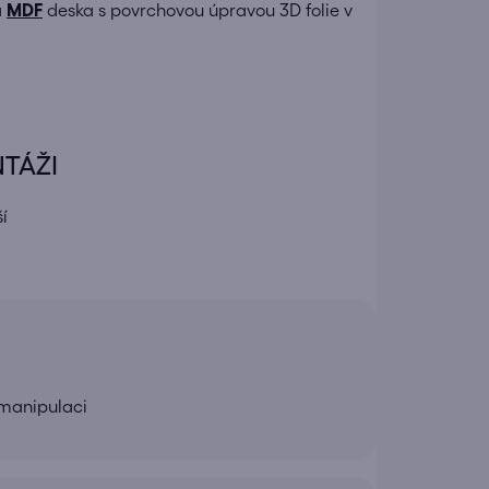
a
MDF
deska s povrchovou úpravou 3D folie v
NTÁŽI
í
 manipulaci