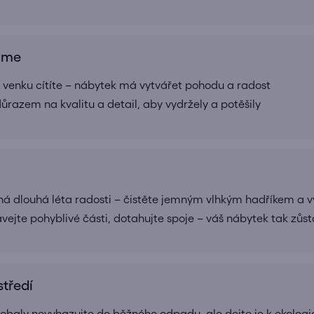
ráme
 i venku cítíte – nábytek má vytvářet pohodu a radost
ůrazem na kvalitu a detail, aby vydržely a potěšily
 dlouhá léta radosti – čistěte jemným vlhkým hadříkem a v
vejte pohyblivé části, dotahujte spoje – váš nábytek tak zůst
tředí
 obaly nevyhazujte do běžného odpadu, ale dejte je k ekolo