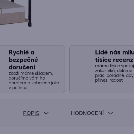
Rychlé a
Lidé nás miluj
bezpečné
tisíce recenz
máme tisíce spoko
doručení
zákazníků, děláme 
zboží máme skladem,
práci pořádně, ab
doručíme vám ho
přinesl radost
obratem a zabalené jako
v peřince
POPIS
HODNOCENÍ