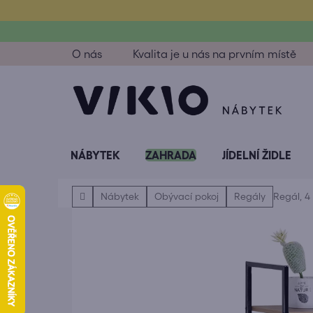
Přejít
na
obsah
O nás
Kvalita je u nás na prvním místě
NÁBYTEK
ZAHRADA
JÍDELNÍ ŽIDLE
Domů
Nábytek
Obývací pokoj
Regály
Regál, 4