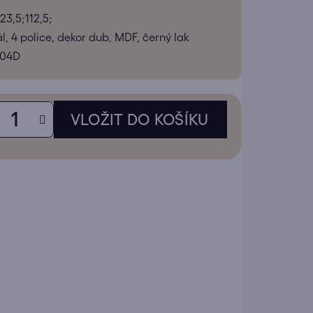
tu
23,5;112,5;
l, 4 police, dekor dub, MDF, černý lak
104D
ek.