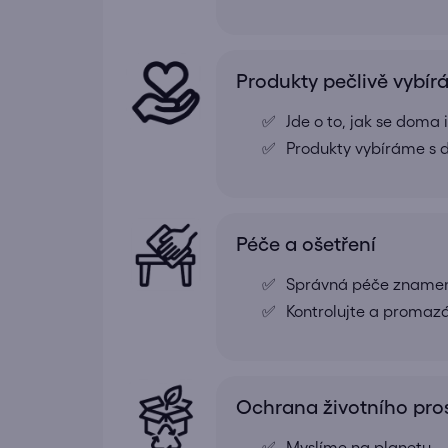
Produkty pečlivě vybí
Jde o to, jak se doma
Produkty vybíráme s d
Péče a ošetření
Správná péče znamená
Kontrolujte a promazá
Ochrana životního pros
Myslíme na planetu –