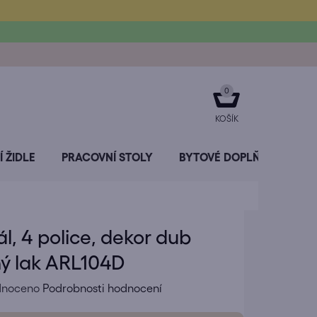
NÁKUPNÍ
KOŠÍK
 ŽIDLE
PRACOVNÍ STOLY
BYTOVÉ DOPLŇKY
SL
l, 4 police, dekor dub
ý lak ARL104D
né
dnoceno
Podrobnosti hodnocení
ení