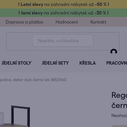
! Letní slevy
na zahradní nábytek až
-50 % !
! Jarní slevy
na zahradní nábytek až
-30 % !
Doprava a platba
Hodnocení
Kontakt
JÍDELNÍ STOLY
JÍDELNÍ SETY
KŘESLA
PRACOVNÍ
 police, dekor dub černý lak ARL104D
Regá
čern
Průměr
Neoho
hodnoc