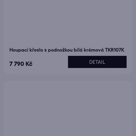
Houpací křeslo s podnožkou bílá krémová TKR107K
DETAIL
7 790 Kč