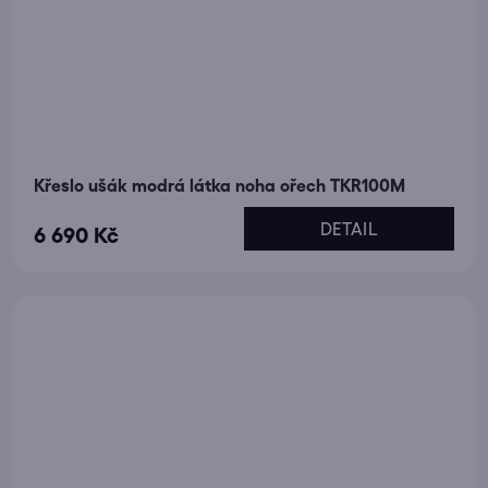
Křeslo ušák modrá látka noha ořech TKR100M
DETAIL
6 690 Kč