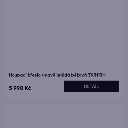
Houpací křeslo tmavě hnědá béžová TKR113H
DETAIL
5 990 Kč