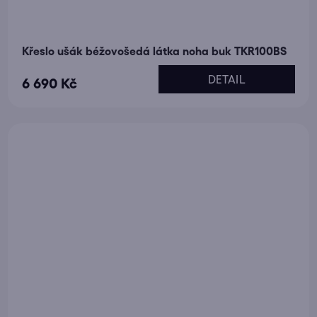
Křeslo ušák béžovošedá látka noha buk TKR100BS
DETAIL
6 690 Kč