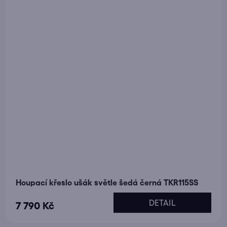
Houpací křeslo ušák světle šedá černá TKR115SS
DETAIL
7 790 Kč