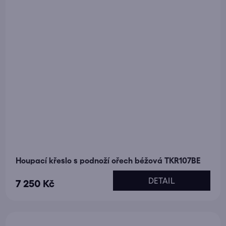
Houpací křeslo s podnoží ořech béžová TKR107BE
DETAIL
7 250 Kč