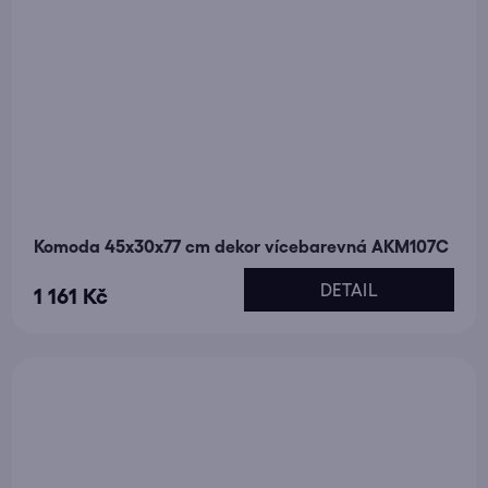
Komoda 45x30x77 cm dekor vícebarevná AKM107C
DETAIL
1 161 Kč