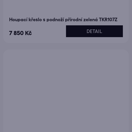
Houpací křeslo s podnoží přírodní zelená TKR107Z
DETAIL
7 850 Kč