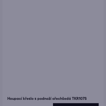
Houpací křeslo s podnoží ořechšedá TKR107S