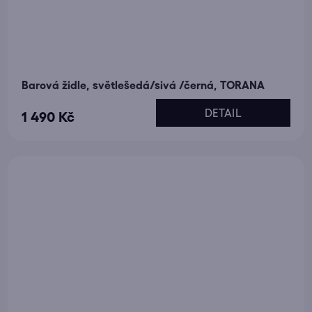
Barová židle, světlešedá/sivá /černá, TORANA
DETAIL
1 490 Kč