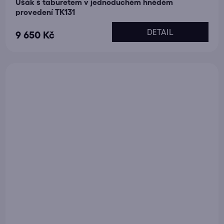
Ušák s taburetem v jednoduchém hnědém
provedení TK131
DETAIL
9 650 Kč