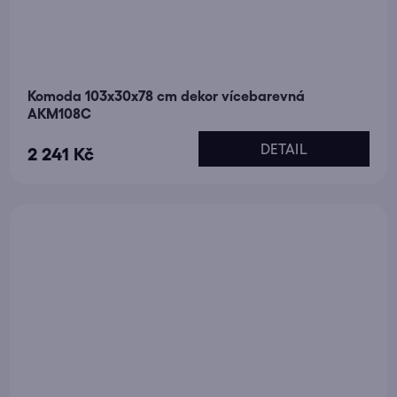
Komoda 103x30x78 cm dekor vícebarevná
AKM108C
DETAIL
2 241 Kč