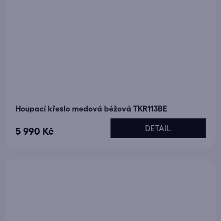
Houpací křeslo medová béžová TKR113BE
DETAIL
5 990 Kč