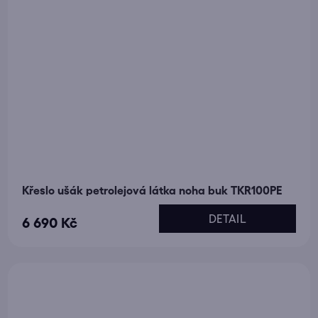
Křeslo ušák petrolejová látka noha buk TKR100PE
DETAIL
6 690 Kč