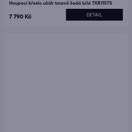
Houpací křeslo ušák tmavě šedá bílá TKR115TS
DETAIL
7 790 Kč