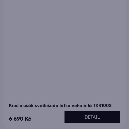
Křeslo ušák světlešedá látka noha bílá TKR100S
DETAIL
6 690 Kč