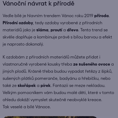
Vánoční návrat k přírodě
Vedle bílé je hlavním trendem Vánoc roku 2019
příroda
.
Přírodní
ozdoby
, tedy ozdoby vyrobené z přírodních
materiálů jako je
sláma
,
proutí
a
dřevo
. Tento trend se
skvěle doplňuje a kombinuje právě s bílou barvou a efekt
je naprosto dokonalý.
K ozdobám z přírodních materiálů můžete přidat i
vlastnoručně vyrobené kousky třeba
ze sušeného
ovoce
a
jiných plodů. Krásně třeba budou vypadat řetězy z šípků,
sušených plátků pomeranče, badyánu a hřebíčku, nebo
také ze
skořápek
a
pírek
. Fantazii se meze nekladou.
Velkým pomocníkem vám budou malé děti, které v tomto
ohledu dokáží vymyslet skutečně neobvyklé kreace.
Tak veselé a bílé Vánoce.