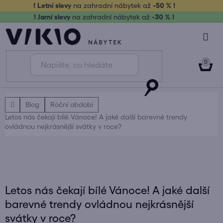
Přejít
! Letní slevy
na zahradní nábytek až
-50 % !
na
! Jarní slevy
na zahradní nábytek až
-30 % !
obsah
NÁK
KOŠ
Domů
Blog
Roční období
Letos nás čekají bílé Vánoce! A jaké další barevné trendy
ovládnou nejkrásnější svátky v roce?
Letos nás čekají bílé Vánoce! A jaké další
barevné trendy ovládnou nejkrásnější
svátky v roce?