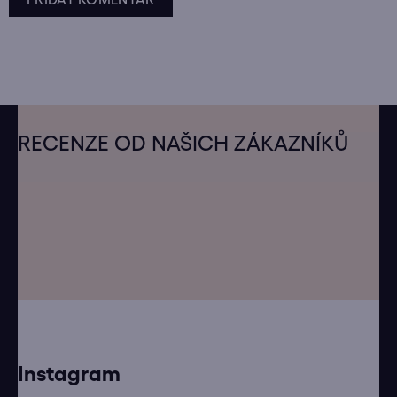
Z
á
RECENZE OD NAŠICH ZÁKAZNÍKŮ
p
a
t
í
Instagram