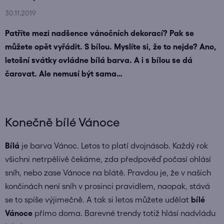
30.11.2019
Patříte mezi nadšence vánočních dekorací? Pak se
můžete opět vyřádit. S bílou. Myslíte si, že to nejde? Ano,
letošní svátky ovládne bílá barva. A i s bílou se dá
čarovat. Ale nemusí být sama…
Konečně bílé Vánoce
Bílá
je barva Vánoc. Letos to platí dvojnásob. Každý rok
všichni netrpělivě čekáme, zda předpověď počasí ohlásí
sníh, nebo zase Vánoce na blátě. Pravdou je, že v našich
končinách není sníh v prosinci pravidlem, naopak, stává
se to spíše výjimečně. A tak si letos můžete udělat
bílé
Vánoce
přímo doma. Barevné trendy totiž hlásí nadvládu