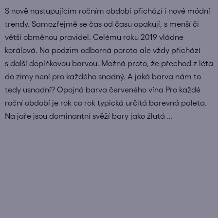
S nově nastupujícím ročním období přichází i nové módní
trendy. Samozřejmě se čas od času opakují, s menší či
větší obměnou pravidel. Celému roku 2019 vládne
korálová. Na podzim odborná porota ale vždy přichází
s další doplňkovou barvou. Možná proto, že přechod z léta
do zimy není pro každého snadný. A jaká barva nám to
tedy usnadní? Opojná barva červeného vína Pro každé
roční období je rok co rok typická určitá barevná paleta.
Na jaře jsou dominantní svěží bary jako žlutá ...