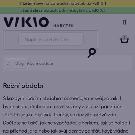
Přejít
! Letní slevy
na zahradní nábytek až
-50 % !
na
! Jarní slevy
na zahradní nábytek až
-30 % !
obsah
NÁK
KOŠ
Domů
Blog
Roční období
Roční období
S každým ročním obdobím obměňujeme svůj šatník. I
bydlení si s příchodem nové sezóny zaslouží pár změn.
Jaké to jsou a jaké jsou trendy, se dozvíte právě zde.
Dočtete se také, jak se vypořádat s horkem, jak se naladit
na příchod jara nebo jak svůj domov zahřát, když vládne