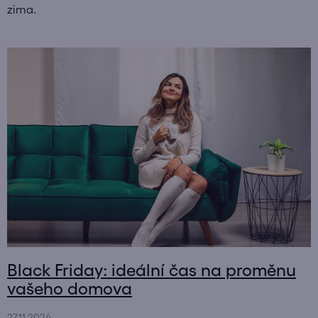
zima.
V
ý
p
i
s
č
l
á
n
k
ů
Black Friday: ideální čas na proměnu
vašeho domova
27.11.2024