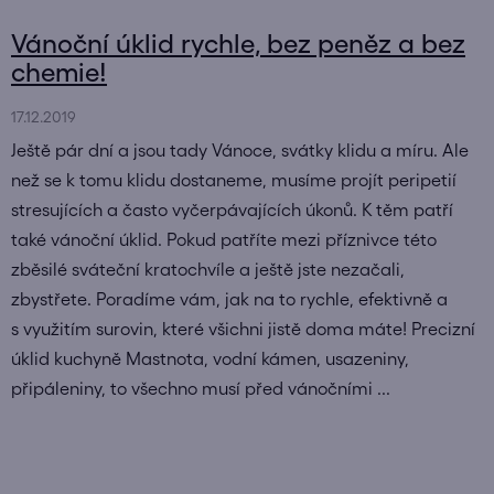
Vánoční úklid rychle, bez peněz a bez
chemie!
17.12.2019
Ještě pár dní a jsou tady Vánoce, svátky klidu a míru. Ale
než se k tomu klidu dostaneme, musíme projít peripetií
stresujících a často vyčerpávajících úkonů. K těm patří
také vánoční úklid. Pokud patříte mezi příznivce této
zběsilé sváteční kratochvíle a ještě jste nezačali,
zbystřete. Poradíme vám, jak na to rychle, efektivně a
s využitím surovin, které všichni jistě doma máte! Precizní
úklid kuchyně Mastnota, vodní kámen, usazeniny,
připáleniny, to všechno musí před vánočními ...