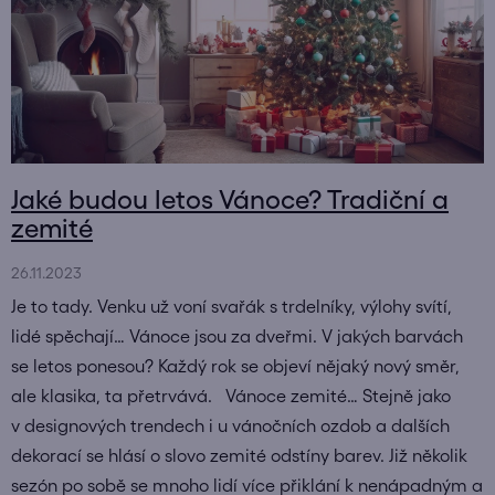
Jaké budou letos Vánoce? Tradiční a
zemité
26.11.2023
Je to tady. Venku už voní svařák s trdelníky, výlohy svítí,
lidé spěchají… Vánoce jsou za dveřmi. V jakých barvách
se letos ponesou? Každý rok se objeví nějaký nový směr,
ale klasika, ta přetrvává. Vánoce zemité… Stejně jako
v designových trendech i u vánočních ozdob a dalších
dekorací se hlásí o slovo zemité odstíny barev. Již několik
sezón po sobě se mnoho lidí více přiklání k nenápadným a