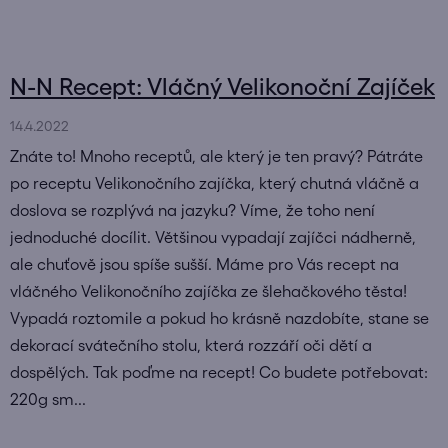
N-N Recept: Vláčný Velikonoční Zajíček
14.4.2022
Znáte to! Mnoho receptů, ale který je ten pravý? Pátráte
po receptu Velikonočního zajíčka, který chutná vláčně a
doslova se rozplývá na jazyku? Víme, že toho není
jednoduché docílit. Většinou vypadají zajíčci nádherně,
ale chuťově jsou spíše sušší. Máme pro Vás recept na
vláčného Velikonočního zajíčka ze šlehačkového těsta!
Vypadá roztomile a pokud ho krásně nazdobíte, stane se
dekorací svátečního stolu, která rozzáří oči dětí a
dospělých. Tak poďme na recept! Co budete potřebovat:
220g sm...