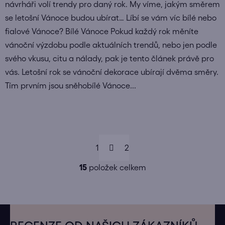
návrháři volí trendy pro daný rok. My víme, jakým směrem
se letošní Vánoce budou ubírat… Líbí se vám víc bílé nebo
fialové Vánoce? Bílé Vánoce Pokud každý rok měníte
vánoční výzdobu podle aktuálních trendů, nebo jen podle
svého vkusu, citu a nálady, pak je tento článek právě pro
vás. Letošní rok se vánoční dekorace ubírají dvěma směry.
Tím prvním jsou sněhobílé Vánoce...
S
1
t
2
r
O
á
15
položek celkem
v
n
l
k
á
o
d
v
Z
a
á
á
n