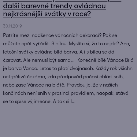
další barevné trendy ovládnou
nejkrásnější svátky v roce?
30.11.2019
Patříte mezi nadšence vánočních dekorací? Pak se
můžete opět vyřádit. S bílou. Myslíte si, že to nejde? Ano,
letošní svátky ovládne bílá barva. A i s bílou se dá
čarovat. Ale nemusí být sama… Konečně bílé Vánoce Bílá
je barva Vánoc. Letos to platí dvojnásob. Každý rok všichni
netrpělivě čekáme, zda předpověď počasí ohlásí sníh,
nebo zase Vánoce na blátě. Pravdou je, že v našich
končinách není sníh v prosinci pravidlem, naopak, stává
se to spíše výjimečně. A tak si l...