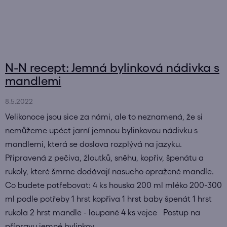
N-N recept: Jemná bylinková nádivka s
mandlemi
8.5.2022
Velikonoce jsou sice za námi, ale to neznamená, že si
nemůžeme upéct jarní jemnou bylinkovou nádivku s
mandlemi, která se doslova rozplývá na jazyku.
Připravená z pečiva, žloutků, sněhu, kopřiv, špenátu a
rukoly, které šmrnc dodávají nasucho opražené mandle.
Co budete potřebovat: 4 ks houska 200 ml mléko 200-300
ml podle potřeby 1 hrst kopřiva 1 hrst baby špenát 1 hrst
rukola 2 hrst mandle - loupané 4 ks vejce Postup na
přípravu jemné bylinkov...