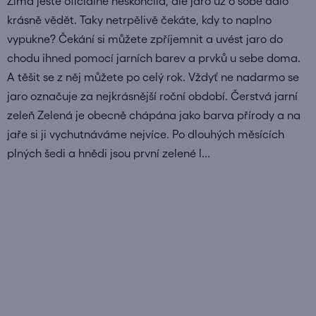
Zima ještě oficiálně neskončila, ale jaro už o sobě dalo
krásně vědět. Taky netrpělivě čekáte, kdy to naplno
vypukne? Čekání si můžete zpříjemnit a uvést jaro do
chodu ihned pomocí jarních barev a prvků u sebe doma.
A těšit se z něj můžete po celý rok. Vždyť ne nadarmo se
jaro označuje za nejkrásnější roční období. Čerstvá jarní
zeleň Zelená je obecně chápána jako barva přírody a na
jaře si ji vychutnáváme nejvíce. Po dlouhých měsících
plných šedi a hnědi jsou první zelené l...