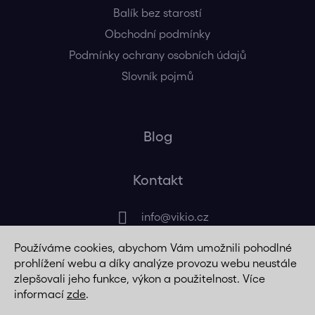
Balík bez starostí
Obchodní podmínky
Podmínky ochrany osobních údajů
Slovník pojmů
Blog
Kontakt
info
@
vikio.cz
Používáme cookies, abychom Vám umožnili pohodlné
+420 725 320 508
prohlížení webu a díky analýze provozu webu neustále
zlepšovali jeho funkce, výkon a použitelnost. Více
informací
zde
.