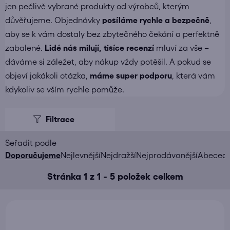
jen pečlivě vybrané produkty od výrobců, kterým
důvěřujeme. Objednávky
posíláme
rychle a bezpečně
,
aby se k vám dostaly bez zbytečného čekání a perfektně
zabalené.
Lidé nás milují, tisíce recenzí
mluví za vše –
dáváme si záležet, aby nákup vždy potěšil. A pokud se
objeví jakákoli otázka,
máme super podporu
, která vám
kdykoliv se vším rychle pomůže.
V
ý
p
i
Ř
Doporučujeme
Nejlevnější
Nejdražší
Nejprodávanější
Abeced
s
a
Stránka
1
z
1
-
5
položek celkem
p
z
r
e
o
n
d
í