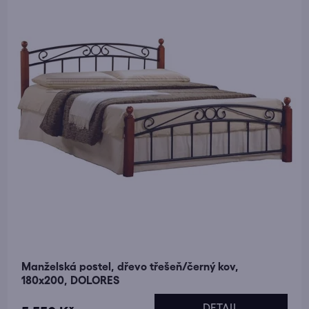
u
p
k
r
t
o
ů
d
u
k
t
ů
Manželská postel, dřevo třešeň/černý kov,
180x200, DOLORES
DETAIL