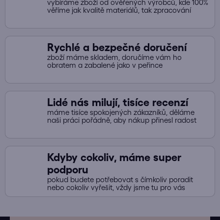
vybíráme zboží od ověřených výrobců, kde 100%
i
věříme jak kvalitě materiálů, tak zpracování
s
u
Rychlé a bezpečné doručení
zboží máme skladem, doručíme vám ho
obratem a zabalené jako v peřince
Lidé nás milují, tisíce recenzí
máme tisíce spokojených zákazníků, děláme
naši práci pořádně, aby nákup přinesl radost
Kdyby cokoliv, máme super
podporu
pokud budete potřebovat s čímkoliv poradit
nebo cokoliv vyřešit, vždy jsme tu pro vás