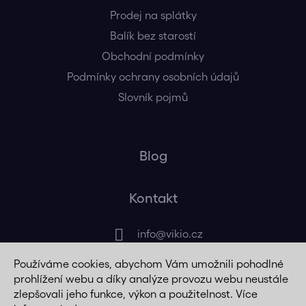
Prodej na splátky
Balík bez starostí
Obchodní podmínky
Podmínky ochrany osobních údajů
Slovník pojmů
Blog
Kontakt
info
@
vikio.cz
Používáme cookies, abychom Vám umožnili pohodlné
+420 725 320 508
prohlížení webu a díky analýze provozu webu neustále
zlepšovali jeho funkce, výkon a použitelnost. Více