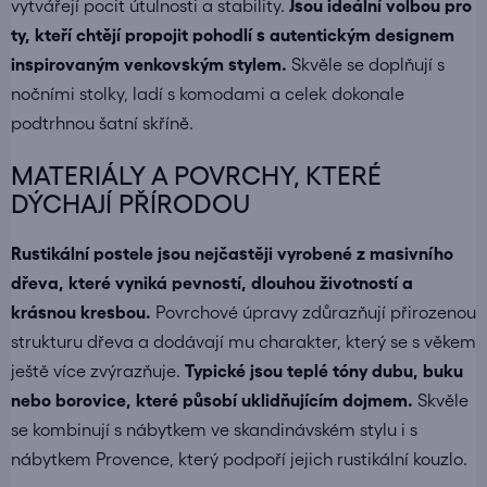
vytvářejí pocit útulnosti a stability.
Jsou ideální volbou pro
ty, kteří chtějí propojit pohodlí s autentickým designem
inspirovaným venkovským stylem.
Skvěle se doplňují s
nočními stolky
, ladí s
komodami
a celek dokonale
podtrhnou
šatní skříně
.
MATERIÁLY A POVRCHY, KTERÉ
DÝCHAJÍ PŘÍRODOU
Rustikální postele jsou nejčastěji vyrobené z masivního
dřeva, které vyniká pevností, dlouhou životností a
krásnou kresbou.
Povrchové úpravy zdůrazňují přirozenou
strukturu dřeva a dodávají mu charakter, který se s věkem
ještě více zvýrazňuje.
Typické jsou teplé tóny dubu, buku
nebo borovice, které působí uklidňujícím dojmem.
Skvěle
se kombinují s
nábytkem ve skandinávském stylu
i s
nábytkem Provence
, který podpoří jejich rustikální kouzlo.