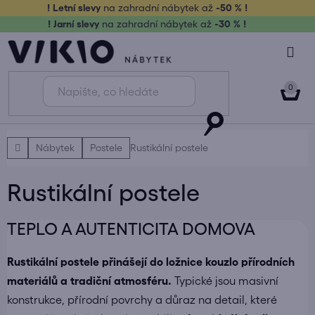
Přejít
! Letní slevy
na zahradní nábytek až
-50 % !
na
! Jarní slevy
na zahradní nábytek až
-30 % !
obsah
NÁK
KOŠ
Domů
Nábytek
Postele
Rustikální postele
Rustikální postele
TEPLO A AUTENTICITA DOMOVA
Rustikální postele přinášejí do ložnice kouzlo přírodních
materiálů a tradiční atmosféru.
Typické jsou masivní
konstrukce, přírodní povrchy a důraz na detail, které