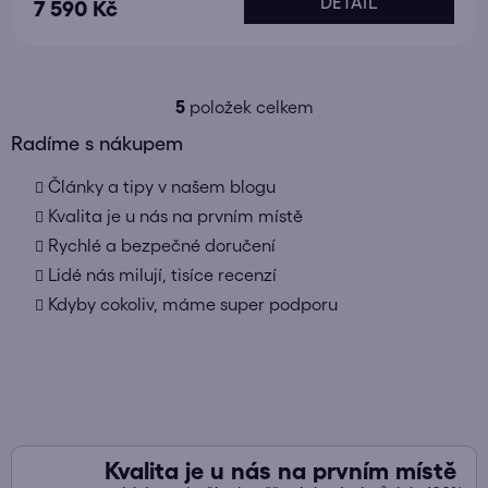
DETAIL
7 590 Kč
5
položek celkem
O
v
Radíme s nákupem
l
Články a tipy v našem blogu
á
d
Kvalita je u nás na prvním místě
a
Rychlé a bezpečné doručení
c
Lidé nás milují, tisíce recenzí
í
Kdyby cokoliv, máme super podporu
p
r
v
k
y
v
ý
Kvalita je u nás na prvním místě
p