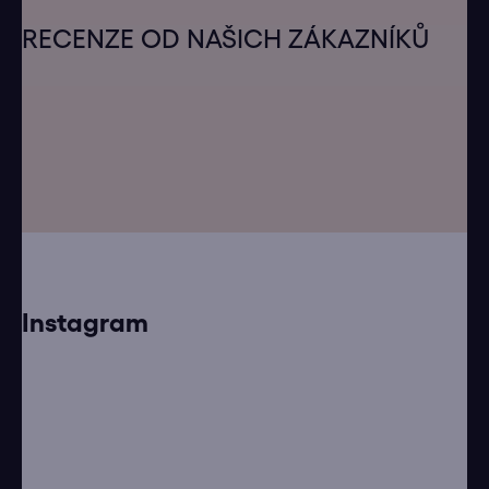
Z
á
RECENZE OD NAŠICH ZÁKAZNÍKŮ
p
a
t
í
Instagram