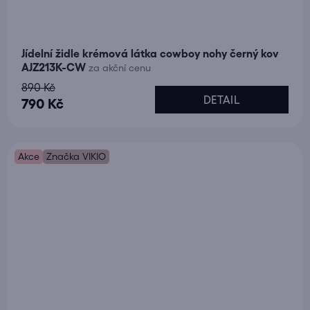
Jídelní židle krémová látka cowboy nohy černý kov
AJZ213K-CW
za akční cenu
890 Kč
DETAIL
790 Kč
Akce
Značka VIKIO