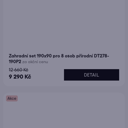
Zahradní set 190x90 pro 8 osob přírodní DT278-
190P2
za akční cenu
12 660 Kč
DETAIL
9 290 Kč
Akce