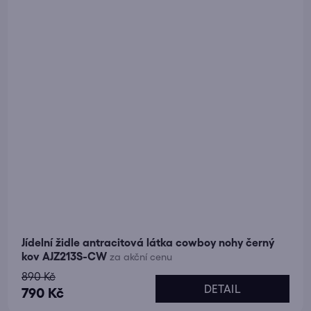
hvězdiček.
Jídelní židle antracitová látka cowboy nohy černý
kov AJZ213S-CW
za akční cenu
890 Kč
DETAIL
790 Kč