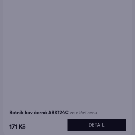
Botník kov černá ABK124C
za akční cenu
DETAIL
171 Kč