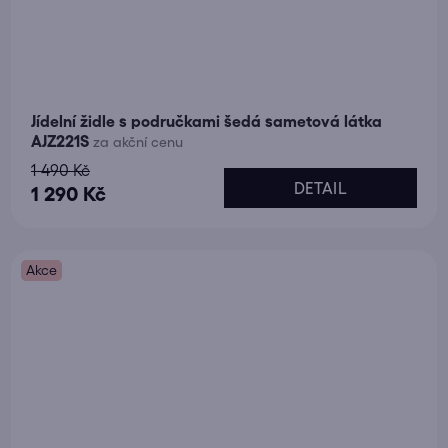
Jídelní židle s područkami šedá sametová látka
AJZ221S
za akční cenu
1 490 Kč
DETAIL
1 290 Kč
Akce