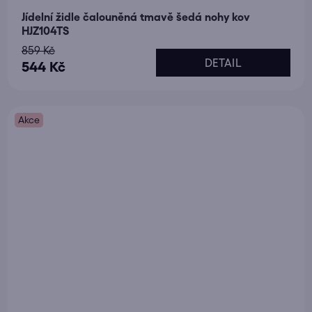
Jídelní židle čalouněná tmavě šedá nohy kov
HJZ104TS
859 Kč
DETAIL
544 Kč
Akce