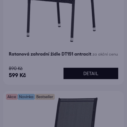
Ratanová zahradní židle DT151 antracit
za akční cenu
Průměrné
890 Kč
DETAIL
hodnocení
599 Kč
produktu
je
Akce
5,0
Novinka
Bestseller
z
5
hvězdiček.