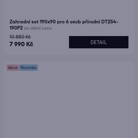
Zahradní set 190x90 pro 6 osob přírodní DT254-
190P2
za akční cenu
10 880 Kč
DETAIL
7 990 Kč
Akce
Novinka