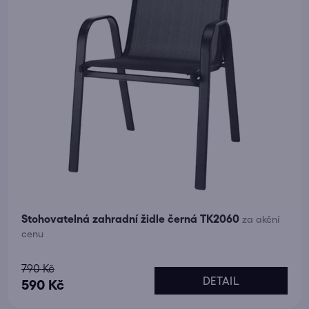
Stohovatelná zahradní židle černá TK2060
za akční
cenu
Průměrné
790 Kč
DETAIL
hodnocení
590 Kč
produktu