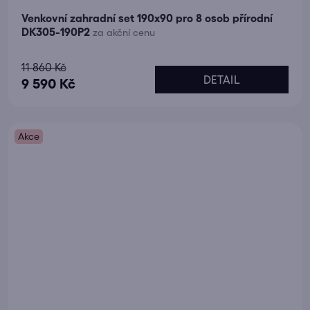
Venkovní zahradní set 190x90 pro 8 osob přírodní
DK305-190P2
za akční cenu
Průměrné
11 860 Kč
DETAIL
hodnocení
9 590 Kč
produktu
je
Akce
5,0
z
5
hvězdiček.