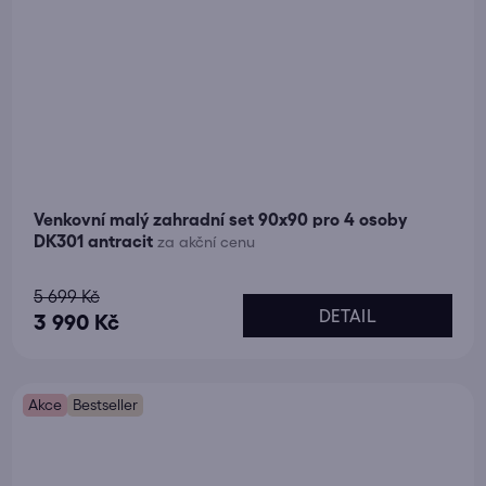
Venkovní malý zahradní set 90x90 pro 4 osoby
DK301 antracit
za akční cenu
Průměrné
5 699 Kč
DETAIL
hodnocení
3 990 Kč
produktu
je
Akce
5,0
Bestseller
z
5