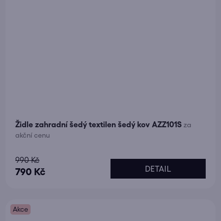
Židle zahradní šedý textilen šedý kov AZZ101S
za
akční cenu
Průměrné
990 Kč
DETAIL
hodnocení
790 Kč
produktu
je
Akce
5,0