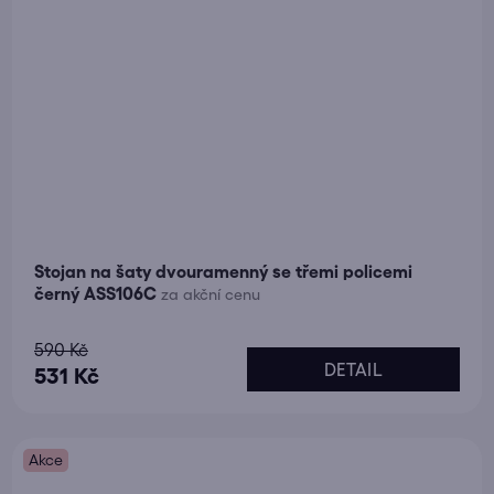
Stojan na šaty dvouramenný se třemi policemi
černý ASS106C
za akční cenu
Průměrné
590 Kč
DETAIL
hodnocení
531 Kč
produktu
je
Akce
5,0
z