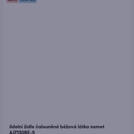
5,0
z
5
hvězdiček.
Jídelní židle čalouněná béžová látka samet
AJZ130BE-S