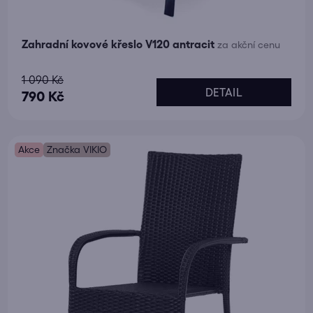
Zahradní kovové křeslo V120 antracit
za akční cenu
Průměrné
1 090 Kč
DETAIL
hodnocení
790 Kč
produktu
je
Akce
5,0
Značka VIKIO
z
5
hvězdiček.