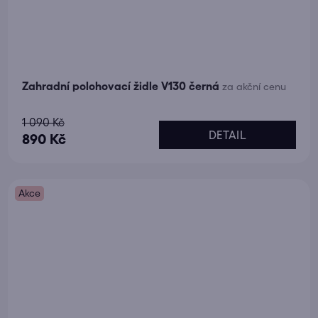
Zahradní polohovací židle V130 černá
za akční cenu
Průměrné
1 090 Kč
DETAIL
hodnocení
890 Kč
produktu
je
Akce
5,0
z
5
hvězdiček.