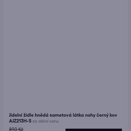
5
hvězdiček.
Jídelní židle hnědá sametová látka nohy černý kov
AJZ213H-S
za akční cenu
890 Kč