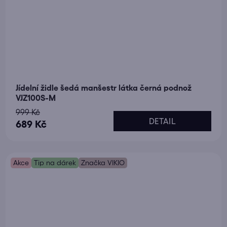
Jídelní židle šedá manšestr látka černá podnož
VJZ100S-M
999 Kč
DETAIL
689 Kč
Akce
Tip na dárek
Značka VIKIO