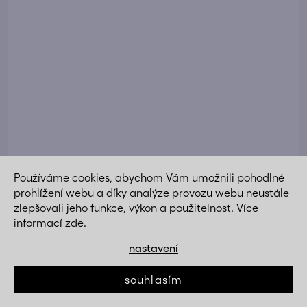
Používáme cookies, abychom Vám umožnili pohodlné
prohlížení webu a díky analýze provozu webu neustále
zlepšovali jeho funkce, výkon a použitelnost. Více
Jídelní židle modrá sametová látka nohy černý kov
informací
zde
.
AJZ213M-S
za akční cenu
nastavení
890 Kč
DETAIL
790 Kč
souhlasím