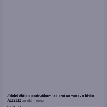
z
5
hvězdiček.
Jídelní židle s područkami zelená sametová látka
AJZ221Z
za akční cenu