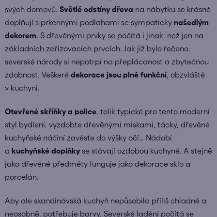
svých domovů.
Světlé odstíny dřeva
na nábytku se krásně
doplňují s prkennými podlahami se sympaticky
našedlým
dekorem
. S dřevěnými prvky se počítá i jinak, než jen na
základních zařizovacích prvcích. Jak již bylo řečeno,
severské národy si nepotrpí na přeplácanost a zbytečnou
zdobnost. Veškeré
dekorace jsou plně funkční
, obzvláště
v kuchyni.
Otevřené skříňky a police
, tolik typické pro tento moderní
styl bydlení, vyzdobte dřevěnými miskami, tácky, dřevěné
kuchyňské náčiní zavěste do výšky očí… Nádobí
a
kuchyňské doplňky
se stávají ozdobou kuchyně. A stejně
jako dřevěné předměty funguje jako dekorace sklo a
porcelán.
Aby ale skandinávská kuchyň nepůsobila příliš chladně a
neosobně, potřebuje barvy. Severské ladění počítá se