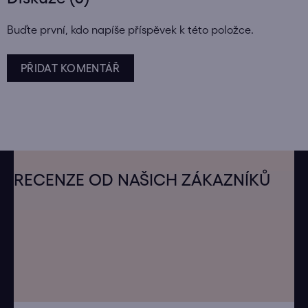
Buďte první, kdo napíše příspěvek k této položce.
PŘIDAT KOMENTÁŘ
Z
á
RECENZE OD NAŠICH ZÁKAZNÍKŮ
p
a
t
í