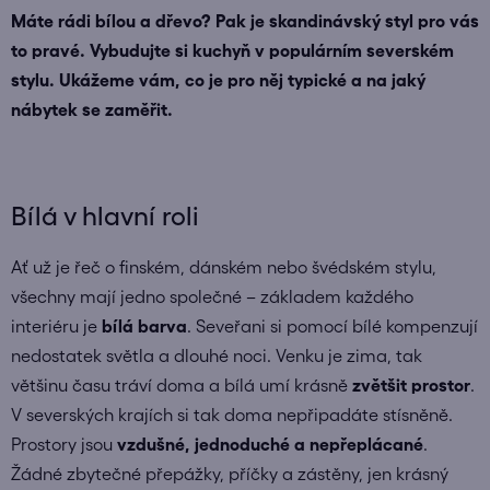
Máte rádi bílou a dřevo? Pak je skandinávský styl pro vás
to pravé. Vybudujte si kuchyň v populárním severském
stylu. Ukážeme vám, co je pro něj typické a na jaký
nábytek se zaměřit.
Bílá v hlavní roli
Ať už je řeč o finském, dánském nebo švédském stylu,
všechny mají jedno společné – základem každého
interiéru je
bílá barva
. Seveřani si pomocí bílé kompenzují
nedostatek světla a dlouhé noci. Venku je zima, tak
většinu času tráví doma a bílá umí krásně
zvětšit prostor
.
V severských krajích si tak doma nepřipadáte stísněně.
Prostory jsou
vzdušné, jednoduché a nepřeplácané
.
Žádné zbytečné přepážky, příčky a zástěny, jen krásný