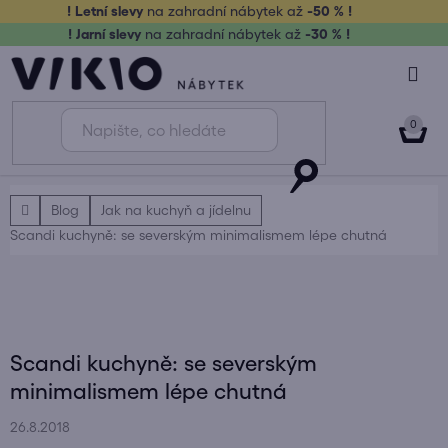
Přejít
! Letní slevy
na zahradní nábytek až
-50 % !
na
! Jarní slevy
na zahradní nábytek až
-30 % !
obsah
NÁK
KOŠ
Domů
Blog
Jak na kuchyň a jídelnu
Scandi kuchyně: se severským minimalismem lépe chutná
Scandi kuchyně: se severským
minimalismem lépe chutná
26.8.2018