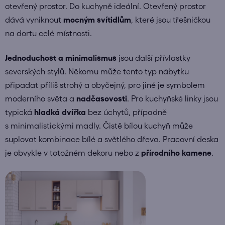
otevřený prostor. Do kuchyně ideální. Otevřený prostor
dává vyniknout
mocným svítidlům
, které jsou třešničkou
na dortu celé místnosti.
Jednoduchost a minimalismus
jsou další přívlastky
severských stylů. Někomu může tento typ nábytku
připadat příliš strohý a obyčejný, pro jiné je symbolem
moderního světa a
nadčasovosti
. Pro kuchyňské linky jsou
typická
hladká dvířka
bez úchytů, případně
s minimalistickými madly. Čistě bílou kuchyň může
suplovat kombinace bílé a světlého dřeva. Pracovní deska
je obvykle v totožném dekoru nebo z
přírodního
kamene
.