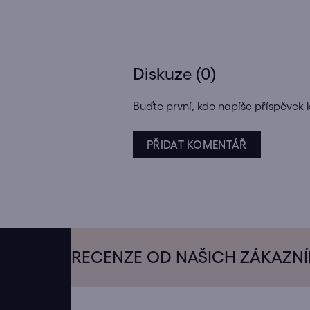
Diskuze (0)
Buďte první, kdo napíše příspěvek 
PŘIDAT KOMENTÁŘ
Z
á
RECENZE OD NAŠICH ZÁKAZN
p
a
t