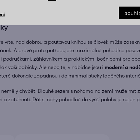
souhl
ní
áky
obře víte, nad dobrou a poutavou knihou se člověk může zasekno
ánek. A právě proto potřebujete maximálně pohodlné posezení
mi područkami, záhlavníkem a praktickými bočnicemi pro opo
ák vaší babičky. Ale nebojte, v nabídce jsou i
moderní a nad
eré dokonale zapadnou i do minimalisticky laděného interié
a neměly chybět. Dlouhé sezení s nohama na zemi může mít 
í a zatuhnutí. Dát si nohy pohodlně do vyšší polohy je nejen 