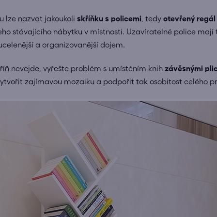
u lze nazvat jakoukoli
skříňku s policemi
, tedy
otevřený regál
ho stávajícího nábytku v místnosti. Uzavíratelné police mají
 ucelenější a organizovanější dojem.
říň nevejde, vyřešte problém s umístěním knih
závěsnými pli
vytvořit zajímavou mozaiku a podpořit tak osobitost celého pr