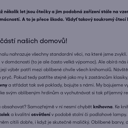
ž několik let jsou čtečky a jim podobná zařízení stále na vze
omácností. A to je přece škoda. Vždyť takový soukromý čtecí k
učástí našich domovů!
lu nahrazuje všechny standardní věci, na které jsme zvyklí. 
 v domácnosti (to je ale často velká výpomoc). Ale obírá nás i
 její výběr patří mezi oblíbené chvíle všech knihomolů. Návště
pryč. Pokud tedy patříte stejně jako my k zastáncům klasiky, 
ovny
a střádat tak své poklady, bojujte s námi. My bojujeme
t ke svým oblíbeným hrdinům a vychutnávat si tak příjemný re
a obsahovat? Samozřejmě v ní nesmí chybět
knihovna
. Ke kn
tolek
a kvalitní
osvětlení
v podobě stolní či podlahové lampy. 
něm cítili dobře, i když je skutečně maličký. Oblíbené barvy