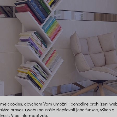
áme cookies, abychom Vám umožnili pohodlné prohlížení we
alýze provozu webu neustále zlepšovali jeho funkce, výkon a
lnost. Více informací
zde
.