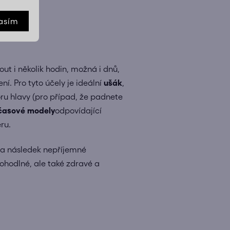
asím
ut i několik hodin, možná i dnů,
. Pro tyto účely je ideální
ušák
,
ru hlavy (pro případ, že padnete
časové modely
odpovídající
ru.
za následek nepříjemné
pohodlné, ale také zdravé a