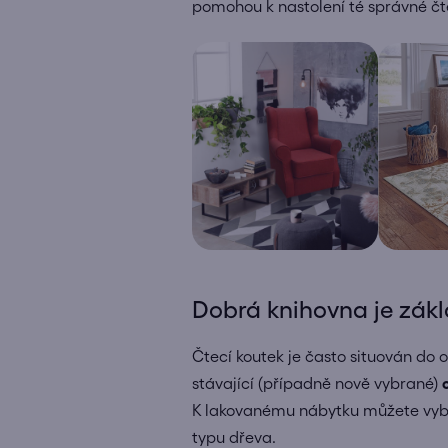
pomohou k nastolení té správné čt
Dobrá knihovna je zák
Čtecí koutek je často situován do
stávající (případně nově vybrané)
K lakovanému nábytku můžete vybíra
typu dřeva.