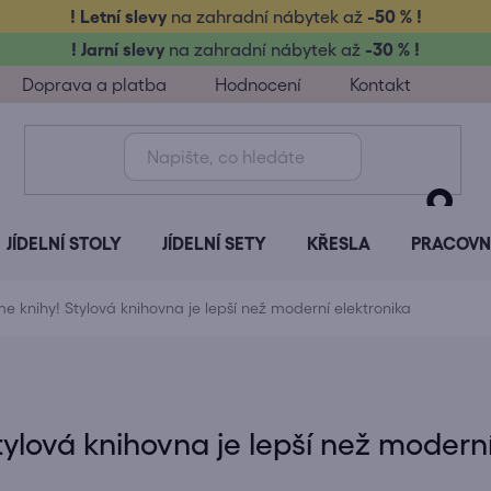
! Letní slevy
na zahradní nábytek až
-50 % !
! Jarní slevy
na zahradní nábytek až
-30 % !
Doprava a platba
Hodnocení
Kontakt
JÍDELNÍ STOLY
JÍDELNÍ SETY
KŘESLA
PRACOVNÍ
 knihy! Stylová knihovna je lepší než moderní elektronika
ylová knihovna je lepší než moderní