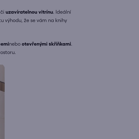
či
uzavíratelnou vitrínu
. Ideální
 tu výhodu, že se vám na knihy
cemi
nebo
otevřenými skříňkami
.
ostoru.