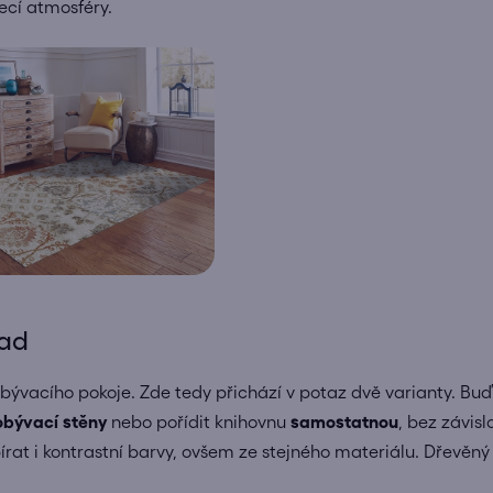
ecí atmosféry.
lad
 obývacího pokoje. Zde tedy přichází v potaz dvě varianty. 
obývací stěny
nebo pořídit knihovnu
samostatnou
, bez závisl
t i kontrastní barvy, ovšem ze stejného materiálu. Dřevěný n