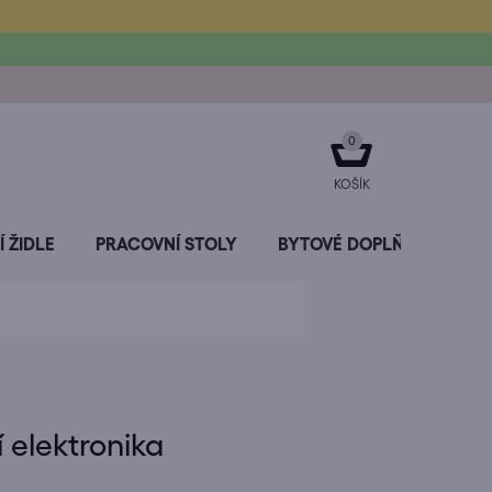
NÁKUPNÍ
KOŠÍK
 ŽIDLE
PRACOVNÍ STOLY
BYTOVÉ DOPLŇKY
SL
 elektronika