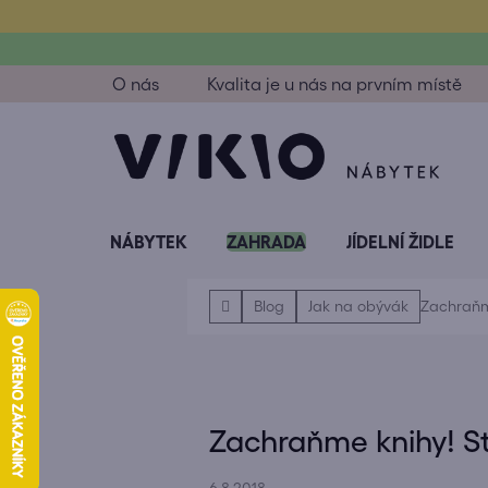
Přejít
na
obsah
O nás
Kvalita je u nás na prvním místě
NÁBYTEK
ZAHRADA
JÍDELNÍ ŽIDLE
Domů
Blog
Jak na obývák
Zachraňme
Zachraňme knihy! St