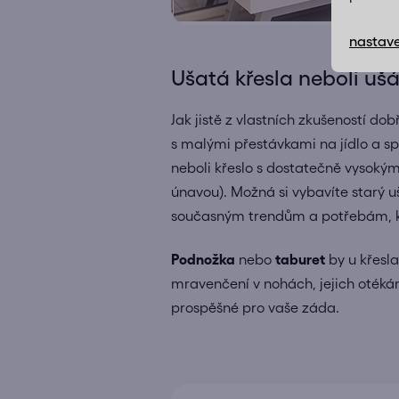
nastave
Ušatá křesla neboli uš
Jak jistě z vlastních zkušeností d
s malými přestávkami na jídlo a sp
neboli křeslo s dostatečně vysoký
únavou). Možná si vybavíte starý uš
současným trendům a potřebám, kt
Podnožka
nebo
taburet
by u křesl
mravenčení v nohách, jejich otékán
prospěšné pro vaše záda.