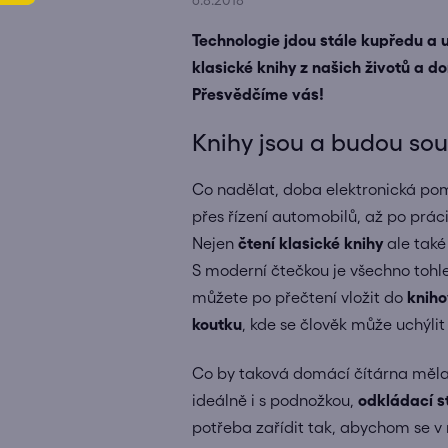
6.8.2018
Technologie jdou stále kupředu a u
klasické knihy z našich životů a d
Přesvědčíme vás!
Knihy jsou a budou so
Co nadělat, doba elektronická poma
přes řízení automobilů, až po práci
Nejen
čtení klasické knihy
ale také
S moderní čtečkou je všechno tohle 
můžete po přečtení vložit do
knih
koutku
, kde se člověk může uchýli
Co by taková domácí čítárna měl
ideálně i s podnožkou,
odkládací s
potřeba zařídit tak, abychom se v 