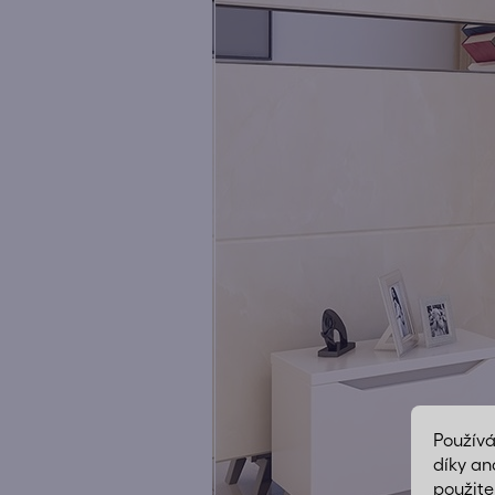
Použív
díky an
použite