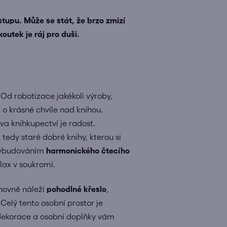
stupu. Může se stát, že brzo zmizí
outek je ráj pro duši.
Od robotizace jakékoli výroby,
 o krásné chvíle nad knihou.
va knihkupectví je radost.
tedy staré dobré knihy, kterou si
 vybudováním
harmonického čtecího
lax v soukromí.
ihovně náleží
pohodlné křeslo
,
Celý tento osobní prostor je
, dekorace a osobní doplňky vám