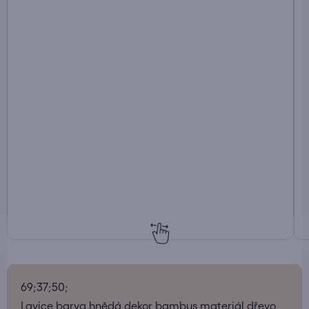
69;37;50;
Lavice barva hnědá dekor bambus materiál dřevo