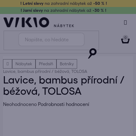
Přejít
! Letní slevy
na zahradní nábytek až
-50 % !
na
! Jarní slevy
na zahradní nábytek až
-30 % !
obsah
NÁK
KOŠ
Domů
Nábytek
Předsíň
Botníky
Lavice, bambus přírodní / béžová, TOLOSA
Lavice, bambus přírodní /
béžová, TOLOSA
Průměrné
Neohodnoceno
Podrobnosti hodnocení
hodnocení
produktu
je