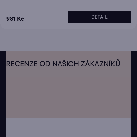
DETAIL
981 Kč
Z
á
RECENZE OD NAŠICH ZÁKAZNÍKŮ
p
a
t
í