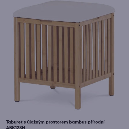
Taburet s úložným prostorem bambus přírodní
ABK128N