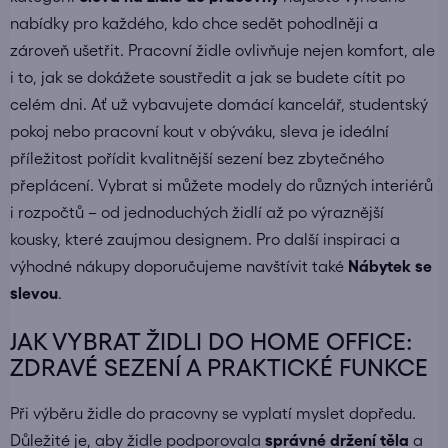
nabídky pro každého, kdo chce sedět pohodlněji a
zároveň ušetřit. Pracovní židle ovlivňuje nejen komfort, ale
i to, jak se dokážete soustředit a jak se budete cítit po
celém dni. Ať už vybavujete domácí kancelář, studentský
pokoj nebo pracovní kout v obýváku, sleva je ideální
příležitost pořídit kvalitnější sezení bez zbytečného
přeplácení. Vybrat si můžete modely do různých interiérů
i rozpočtů – od jednoduchých židlí až po výraznější
kousky, které zaujmou designem. Pro další inspiraci a
výhodné nákupy doporučujeme navštívit také
Nábytek se
slevou
.
JAK VYBRAT ŽIDLI DO HOME OFFICE:
ZDRAVÉ SEZENÍ A PRAKTICKÉ FUNKCE
Při výběru židle do pracovny se vyplatí myslet dopředu.
Důležité je, aby židle podporovala
správné držení těla
a