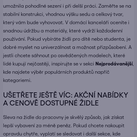
umožnila pohodlné sezení i při delší práci. Zaměřte se na
stabilní konstrukci, vhodnou výšku sedu a celkový tvar,
který vám bude vyhovovat. V domácí kanceláři oceníte i
snadnou údržbu a materiály, které vydrží každodenní
používání. Pokud vybíráte židli pro dítě nebo studenta, je
dobré myslet na univerzálnost a možnost přizpůsobení. A
jestli chcete sáhnout po osvědčených modelech, které
lidé kupují nejčastěji, inspirujte se v sekci
Nejprodávanější
,
kde najdete výběr populárních produktů napříč
kategoriemi.
UŠETŘETE JEŠTĚ VÍC: AKČNÍ NABÍDKY
A CENOVĚ DOSTUPNÉ ŽIDLE
Sleva na židle do pracovny je skvělý způsob, jak získat
lepší vybavení za méně peněz. Pokud chcete nakoupit
opravdu chytře, vyplatí se sledovat i další sekce, kde