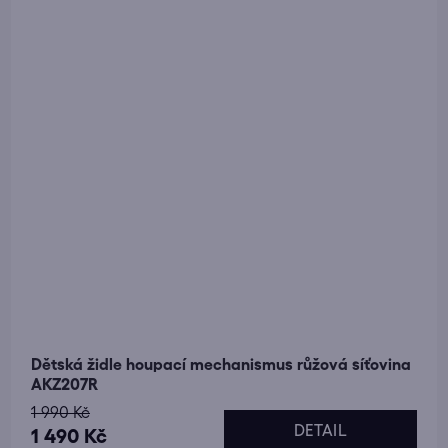
Dětská židle houpací mechanismus růžová síťovina
AKZ207R
1 990 Kč
DETAIL
1 490 Kč