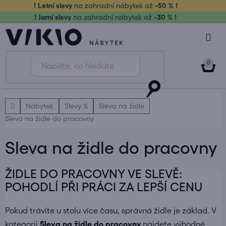
Přejít
! Letní slevy
na zahradní nábytek až
-50 % !
na
! Jarní slevy
na zahradní nábytek až
-30 % !
obsah
NÁK
KOŠ
Domů
Nábytek
Slevy %
Sleva na židle
Sleva na židle do pracovny
Sleva na židle do pracovny
ŽIDLE DO PRACOVNY VE SLEVĚ:
POHODLÍ PŘI PRÁCI ZA LEPŠÍ CENU
Pokud trávíte u stolu více času, správná židle je základ. V
kategorii
Sleva na židle do pracovny
najdete výhodné