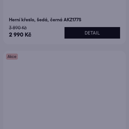
Herní křeslo, šedá, černá AKZ177S
3 890 Kč
DETAIL
2 990 Kč
Akce