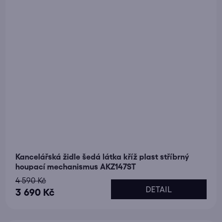
Kancelářská židle šedá látka kříž plast stříbrný
houpací mechanismus AKZ147ST
4 590 Kč
DETAIL
3 690 Kč