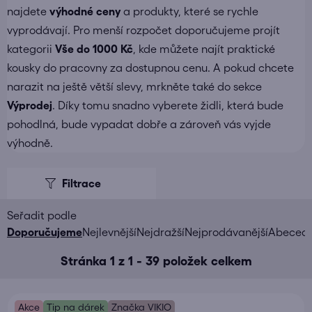
najdete
výhodné ceny
a produkty, které se rychle
vyprodávají. Pro menší rozpočet doporučujeme projít
kategorii
Vše do 1000 Kč
, kde můžete najít praktické
kousky do pracovny za dostupnou cenu. A pokud chcete
narazit na ještě větší slevy, mrkněte také do sekce
Výprodej
. Díky tomu snadno vyberete židli, která bude
pohodlná, bude vypadat dobře a zároveň vás vyjde
výhodně.
V
ý
p
i
Ř
Doporučujeme
Nejlevnější
Nejdražší
Nejprodávanější
Abeced
s
a
Stránka
1
z
1
-
39
položek celkem
p
z
r
e
o
n
Akce
Tip na dárek
Značka VIKIO