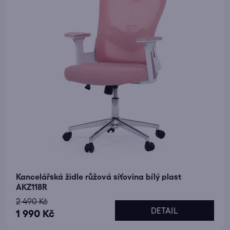
Kancelářská židle růžová síťovina bílý plast
AKZ118R
2 490 Kč
DETAIL
1 990 Kč