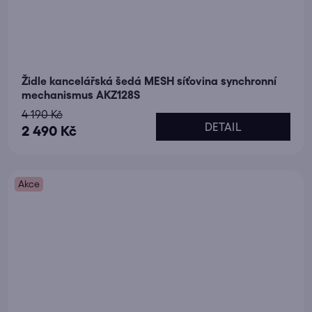
Židle kancelářská šedá MESH síťovina synchronní
mechanismus AKZ128S
4 190 Kč
DETAIL
2 490 Kč
Akce