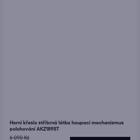
Herní křeslo stříbrná látka houpací mechanismus
polohování AKZ189ST
6 090 Kč