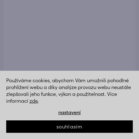
Používáme cookies, abychom Vám umožnili pohodlné
prohlížení webu a díky analýze provozu webu neustále
Kancelářská židle houpací mech. šedá látka plast.
zlepšovali jeho funkce, výkon a použitelnost. Více
kříž AKZ147S
informací
zde
.
4 590 Kč
nastavení
DETAIL
3 690 Kč
souhlasím
Akce