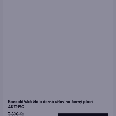
Kancelářská židle černá síťovina černý plast
AKZ119C
3 890 Kč