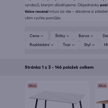
výrobců, kterým důvěřujeme. Objednávky
pos
tisíce recenzí
mluví za vše – dáváme si záležet,
vším rychle pomůže.
V
ý
Cena
Barva
De
p
Rozkládání
Tvar
Styl
H
i
s
p
r
Stránka
1
z
3
-
146
položek celkem
o
d
u
Akce
Akce
k
t
ů