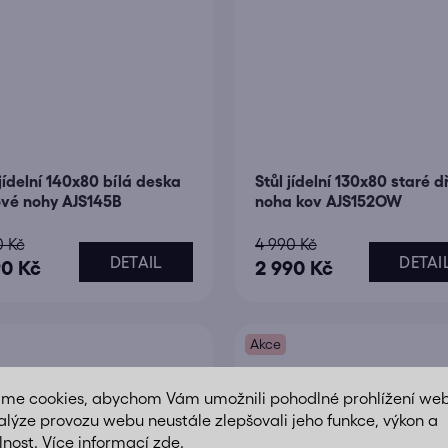
 jídelní 140x80 bílá deska
Stůl jídelní 130x80 staré 
vé nohy AJS145B
noha kov AJS152OW
0 Kč
4 990 Kč
DETAIL
DETAI
90 Kč
2 990 Kč
Akce
áme cookies, abychom Vám umožnili pohodlné prohlížení we
alýze provozu webu neustále zlepšovali jeho funkce, výkon a
lnost. Více informací
zde
.