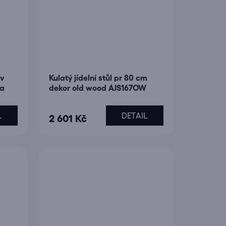
iv
Kulatý jídelní stůl pr 80 cm
va
dekor old wood AJS167OW
L
DETAIL
2 601 Kč