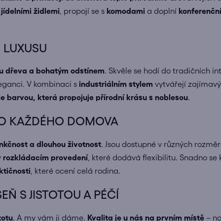
s
jídelními židlemi
, propojí se s
komodami
a doplní
konferenční
 LUXUSU
bou dřeva a bohatým odstínem
. Skvěle se hodí do tradičních in
leganci. V kombinaci s
industriálním stylem
vytvářejí zajímavý
je barvou, která propojuje přírodní krásu s noblesou
.
DO KAŽDÉHO DOMOVA
funkčnost a dlouhou životnost
. Jsou dostupné v různých rozmě
v
rozkládacím provedení
, které dodává flexibilitu. Snadno se
ktičnosti
, které ocení celá rodina.
EŇ S JISTOTOU A PÉČÍ
totu
. A my vám ji dáme.
Kvalita je u nás na prvním místě
– na