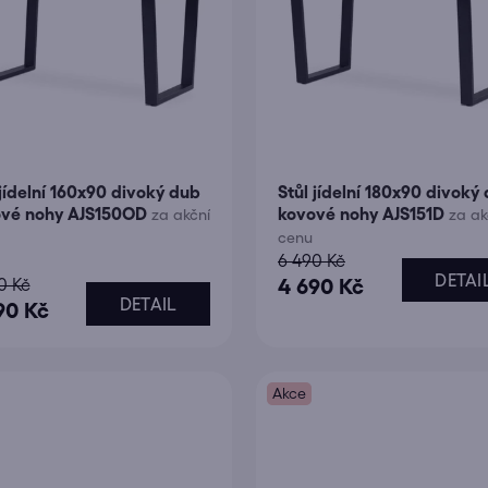
r
o
d
u
k
t
 jídelní 160x90 divoký dub
Stůl jídelní 180x90 divoký
ů
ové nohy AJS150OD
kovové nohy AJS151D
za akční
za ak
cenu
6 490 Kč
měrné
DETAI
0 Kč
4 690 Kč
DETAIL
ocení
90 Kč
uktu
Akce
diček.