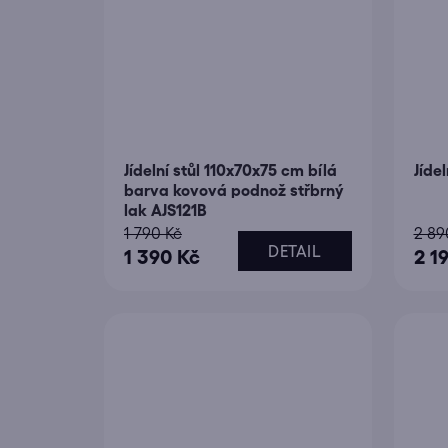
Jídelní stůl 110x70x75 cm bílá
Jíde
barva kovová podnož střbrný
lak AJS121B
1 790 Kč
2 89
DETAIL
1 390 Kč
2 1