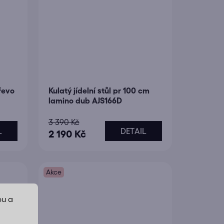
dřevo
Kulatý jídelní stůl pr 100 cm
lamino dub AJS166D
3 390 Kč
L
DETAIL
2 190 Kč
Akce
bu a