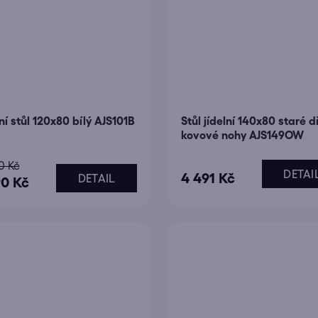
lní stůl 120x80 bílý AJS101B
Stůl jídelní 140x80 staré 
kovové nohy AJS149OW
0 Kč
DETAI
4 491 Kč
DETAIL
90 Kč