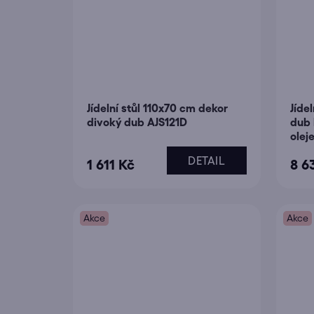
Jídelní stůl 110x70 cm dekor
Jíde
divoký dub AJS121D
dub 
olej
DETAIL
1 611 Kč
8 6
Akce
Akce