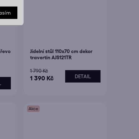
asím
dřevo
Jídelní stůl 110x70 cm dekor
travertin AJS121TR
1 790 Kč
DETAIL
1 390 Kč
L
Akce