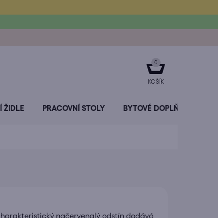
NÁKUPNÍ
KOŠÍK
 ŽIDLE
PRACOVNÍ STOLY
BYTOVÉ DOPLŇKY
SL
 charakteristický načervenalý odstín dodává