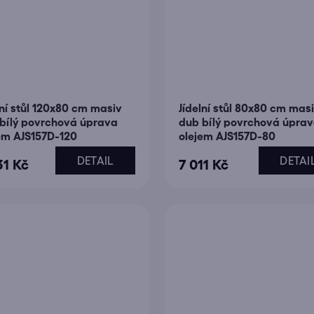
lní stůl 120x80 cm masiv
Jídelní stůl 80x80 cm mas
bílý povrchová úprava
dub bílý povrchová úpra
em AJS157D-120
olejem AJS157D-80
DETAIL
DETAI
31 Kč
7 011 Kč