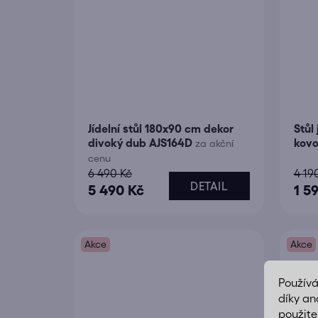
Jídelní stůl 180x90 cm dekor
Stůl
divoký dub AJS164D
kovo
za akční
cenu
6 490 Kč
4 19
DETAIL
5 490 Kč
1 5
Akce
Akce
Použív
díky an
použite