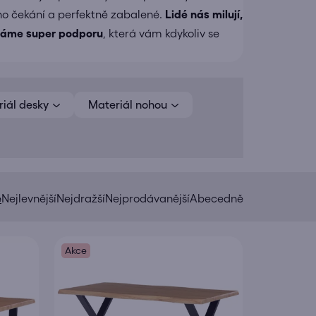
ho čekání a perfektně zabalené.
Lidé nás milují,
áme super podporu
, která vám kdykoliv se
iál desky
Materiál nohou
e
Nejlevnější
Nejdražší
Nejprodávanější
Abecedně
Akce