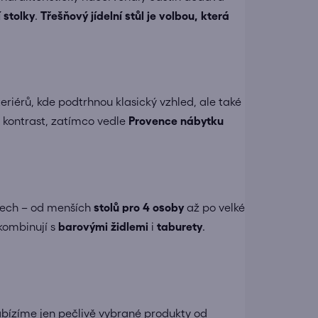
 stolky
.
Třešňový jídelní stůl je volbou, která
teriérů, kde podtrhnou klasický vzhled, ale také
 kontrast, zatímco vedle
Provence nábytku
rech – od menších
stolů pro 4 osoby
až po velké
 kombinují s
barovými židlemi
i
taburety
.
bízíme jen pečlivě vybrané produkty od