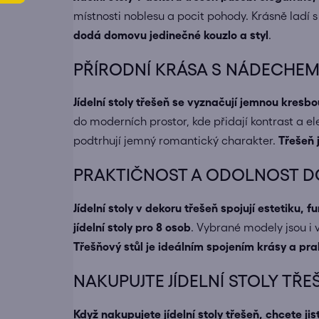
místnosti noblesu a pocit pohody. Krásně ladí 
dodá domovu jedinečné kouzlo a styl
.
PŘÍRODNÍ KRÁSA S NÁDECHEM
Jídelní stoly třešeň se vyznačují jemnou kres
do moderních prostor, kde přidají kontrast a e
podtrhují jemný romantický charakter.
Třešeň 
PRAKTIČNOST A ODOLNOST 
Jídelní stoly v dekoru třešeň spojují estetiku, 
jídelní stoly pro 8 osob
. Vybrané modely jsou i 
Třešňový stůl je ideálním spojením krásy a pra
NAKUPUJTE JÍDELNÍ STOLY TŘEŠ
Když nakupujete
jídelní stoly třešeň
, chcete jis