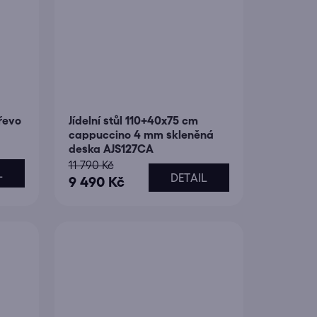
dřevo
Jídelní stůl 110+40x75 cm
cappuccino 4 mm skleněná
deska AJS127CA
11 790 Kč
L
DETAIL
9 490 Kč