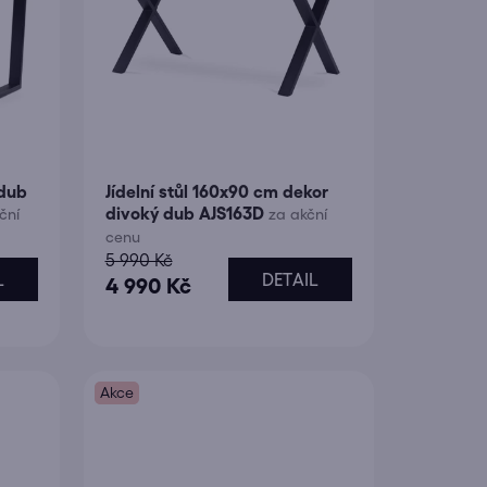
 dub
Jídelní stůl 160x90 cm dekor
divoký dub AJS163D
ční
za akční
cenu
5 990 Kč
L
DETAIL
4 990 Kč
Akce