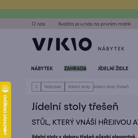
Přejít
na
obsah
O nás
Kvalita je u nás na prvním místě
NÁBYTEK
ZAHRADA
JÍDELNÍ ŽIDLE
Domů
Nábytek
Jídelní stoly
Jídelní stoly třešeň
Jídelní stoly třešeň
STŮL, KTERÝ VNÁŠÍ HŘEJIVOU
Jídelní stoly v dekoru třešeň působí elegantně, 