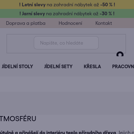
! Letní slevy
na zahradní nábytek až
-50 % !
! Jarní slevy
na zahradní nábytek až
-30 % !
Doprava a platba
Hodnocení
Kontakt
JÍDELNÍ STOLY
JÍDELNÍ SETY
KŘESLA
PRACOVNÍ
 ATMOSFÉRU
útulně a přinášejí do interiéru teplo přírodního dřeva
. Jejich