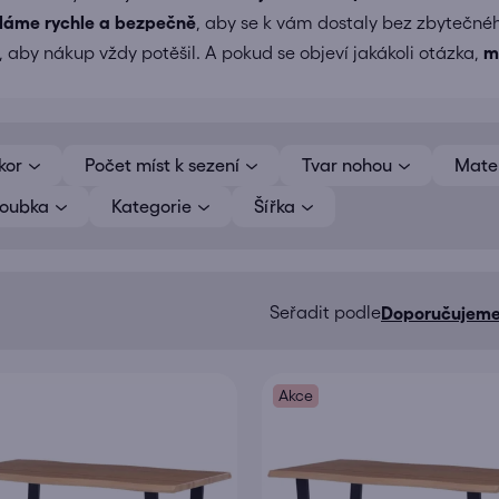
íláme
rychle a bezpečně
, aby se k vám dostaly bez zbytečné
 aby nákup vždy potěšil. A pokud se objeví jakákoli otázka,
m
kor
Počet míst k sezení
Tvar nohou
Mater
loubka
Kategorie
Šířka
Doporučujem
Ř
a
z
Akce
e
n
í
p